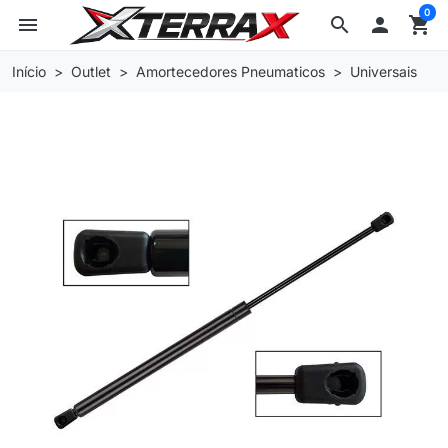
0
menu
search

shopping_cart
Início
Outlet
Amortecedores Pneumaticos
Universais