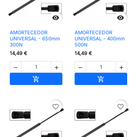


AMORTECEDOR
AMORTECEDOR
UNIVERSAL - 650mm
UNIVERSAL - 400mm
300N
500N
14,49 €
14,49 €




Adicionar ao carrinho
Adicionar ao 


favorite_border
favorite_border