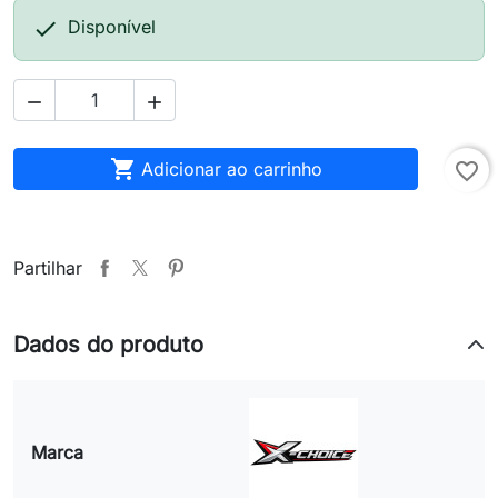

Disponível



Adicionar ao carrinho
favorite_border
Partilhar
Dados do produto
Marca