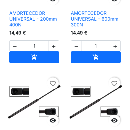
AMORTECEDOR
AMORTECEDOR
UNIVERSAL - 200mm
UNIVERSAL - 600mm
400N
300N
14,49 €
14,49 €




Adicionar ao carrinho
Adicionar ao 


favorite_border
favorite_border

