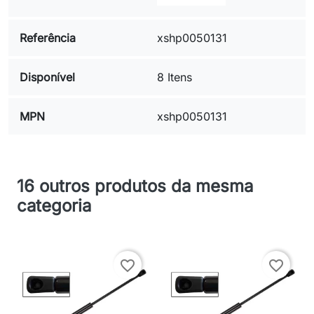
Referência
xshp0050131
Disponível
8 Itens
MPN
xshp0050131
16 outros produtos da mesma
categoria
favorite_border
favorite_border