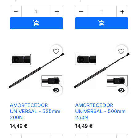




Adicionar ao carrinho
Adicionar ao 


favorite_border
favorite_border


AMORTECEDOR
AMORTECEDOR
UNIVERSAL - 525mm
UNIVERSAL - 500mm
200N
250N
14,49 €
14,49 €