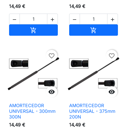
14,49 €
14,49 €




Adicionar ao carrinho
Adicionar ao 


favorite_border
favorite_border


AMORTECEDOR
AMORTECEDOR
UNIVERSAL - 300mm
UNIVERSAL - 375mm
300N
200N
14,49 €
14,49 €