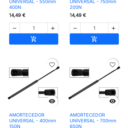
UNIVERSAL - 550mm
UNIVERSAL - 750mm
400N
200N
14,49 €
14,49 €




Adicionar ao carrinho
Adicionar ao 


favorite_border
favorite_border


AMORTECEDOR
AMORTECEDOR
UNIVERSAL - 400mm
UNIVERSAL - 700mm
150N
650N