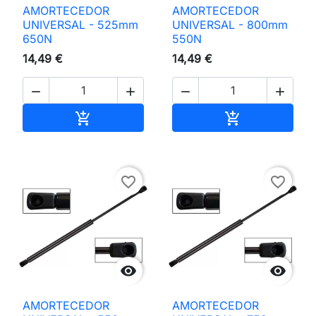
AMORTECEDOR
AMORTECEDOR
UNIVERSAL - 525mm
UNIVERSAL - 800mm
650N
550N
14,49 €
14,49 €




Adicionar ao carrinho
Adicionar ao 


favorite_border
favorite_border


AMORTECEDOR
AMORTECEDOR