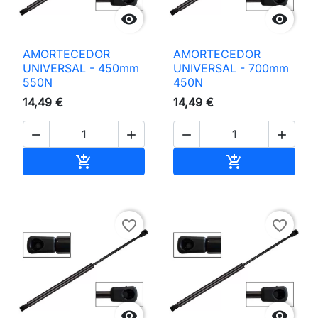


AMORTECEDOR
AMORTECEDOR
UNIVERSAL - 450mm
UNIVERSAL - 700mm
550N
450N
14,49 €
14,49 €




Adicionar ao carrinho
Adicionar ao 


favorite_border
favorite_border

