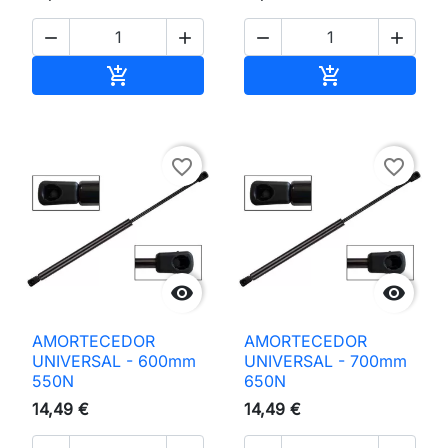




Adicionar ao carrinho
Adicionar ao 


favorite_border
favorite_border


AMORTECEDOR
AMORTECEDOR
UNIVERSAL - 600mm
UNIVERSAL - 700mm
550N
650N
14,49 €
14,49 €