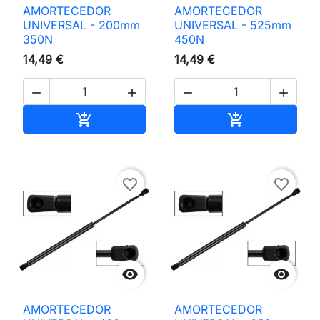
AMORTECEDOR
AMORTECEDOR
UNIVERSAL - 200mm
UNIVERSAL - 525mm
350N
450N
14,49 €
14,49 €




Adicionar ao carrinho
Adicionar ao 


favorite_border
favorite_border


AMORTECEDOR
AMORTECEDOR