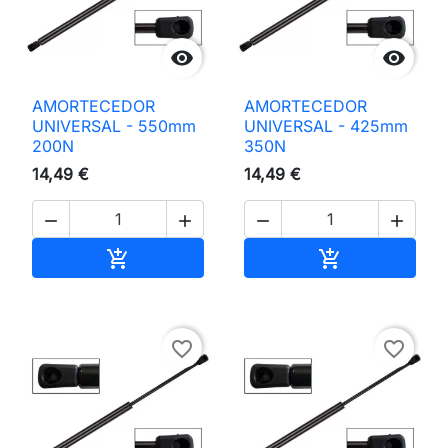


AMORTECEDOR
AMORTECEDOR
UNIVERSAL - 550mm
UNIVERSAL - 425mm
200N
350N
14,49 €
14,49 €




Adicionar ao carrinho
Adicionar ao 


favorite_border
favorite_border