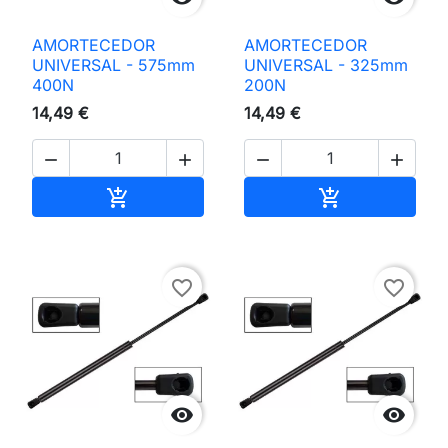
AMORTECEDOR
AMORTECEDOR
UNIVERSAL - 575mm
UNIVERSAL - 325mm
400N
200N
14,49 €
14,49 €




Adicionar ao carrinho
Adicionar ao 


favorite_border
favorite_border

