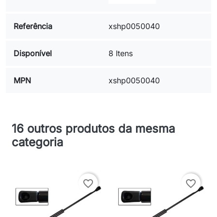
Referência
xshp0050040
Disponível
8 Itens
MPN
xshp0050040
16 outros produtos da mesma
categoria
favorite_border
favorite_border