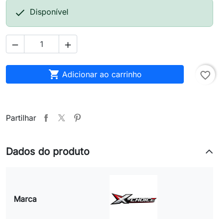

Disponível



Adicionar ao carrinho
favorite_border
Partilhar
Dados do produto
Marca