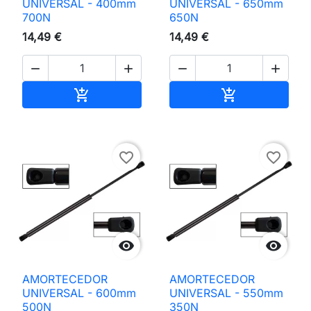
UNIVERSAL - 400mm
UNIVERSAL - 650mm
700N
650N
14,49 €
14,49 €




Adicionar ao carrinho
Adicionar ao 


favorite_border
favorite_border


AMORTECEDOR
AMORTECEDOR
UNIVERSAL - 600mm
UNIVERSAL - 550mm
500N
350N