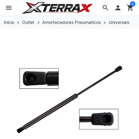
0
menu
search

shopping_cart
Início
Outlet
Amortecedores Pneumaticos
Universais