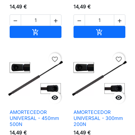
14,49 €
14,49 €




Adicionar ao carrinho
Adicionar ao 


favorite_border
favorite_border


AMORTECEDOR
AMORTECEDOR
UNIVERSAL - 450mm
UNIVERSAL - 300mm
500N
200N
14,49 €
14,49 €