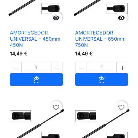


AMORTECEDOR
AMORTECEDOR
UNIVERSAL - 450mm
UNIVERSAL - 650mm
450N
750N
14,49 €
14,49 €




Adicionar ao carrinho
Adicionar ao 


favorite_border
favorite_border