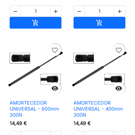




Adicionar ao carrinho
Adicionar ao 


favorite_border
favorite_border


AMORTECEDOR
AMORTECEDOR
UNIVERSAL - 600mm
UNIVERSAL - 400mm
300N
300N
14,49 €
14,49 €