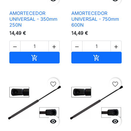
AMORTECEDOR
AMORTECEDOR
UNIVERSAL - 350mm
UNIVERSAL - 750mm
250N
600N
14,49 €
14,49 €




Adicionar ao carrinho
Adicionar ao 


favorite_border
favorite_border

