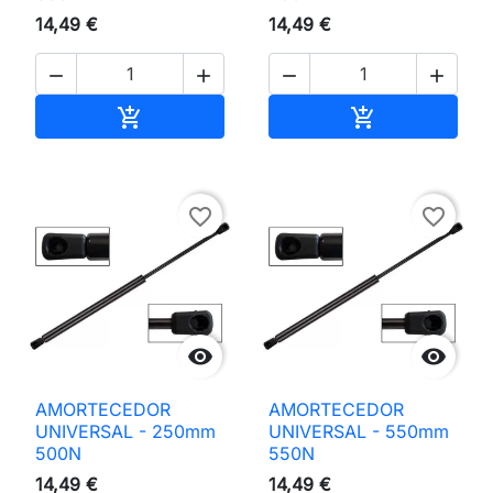
14,49 €
14,49 €




Adicionar ao carrinho
Adicionar ao 


favorite_border
favorite_border


AMORTECEDOR
AMORTECEDOR
UNIVERSAL - 250mm
UNIVERSAL - 550mm
500N
550N
14,49 €
14,49 €