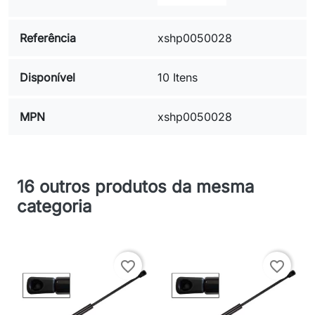
Referência
xshp0050028
Disponível
10 Itens
MPN
xshp0050028
16 outros produtos da mesma
categoria
favorite_border
favorite_border