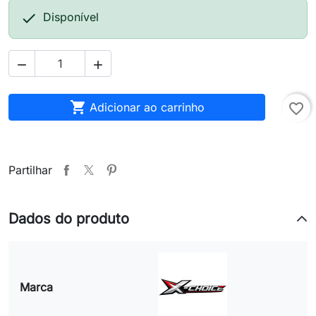

Disponível



Adicionar ao carrinho
favorite_border
Partilhar
Dados do produto
Marca