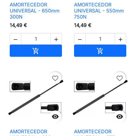
AMORTECEDOR
AMORTECEDOR
UNIVERSAL - 650mm
UNIVERSAL - 550mm
300N
750N
14,49 €
14,49 €




Adicionar ao carrinho
Adicionar ao 


favorite_border
favorite_border


AMORTECEDOR
AMORTECEDOR