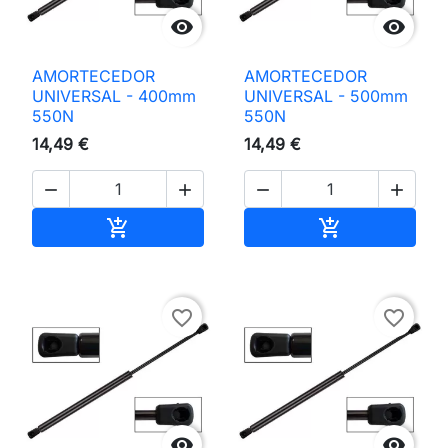


AMORTECEDOR
AMORTECEDOR
UNIVERSAL - 400mm
UNIVERSAL - 500mm
550N
550N
14,49 €
14,49 €




Adicionar ao carrinho
Adicionar ao 


favorite_border
favorite_border

