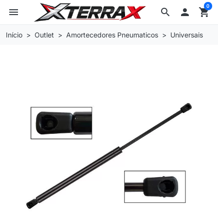
0
menu
search

shopping_cart
Início
Outlet
Amortecedores Pneumaticos
Universais