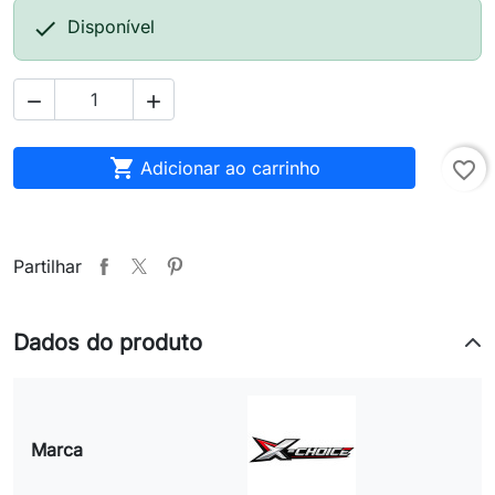

Disponível



Adicionar ao carrinho
favorite_border
Partilhar
Dados do produto
Marca