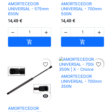
AMORTECEDOR
AMORTECEDOR
UNIVERSAL - 575mm
UNIVERSAL - 700mm
650N
500N
14,49 €
14,49 €




Adicionar ao carrinho
Adicionar ao 



favorite_border
favorite_border
AMORTECEDOR
UNIVERSAL - 700mm
350N

AMORTECEDOR