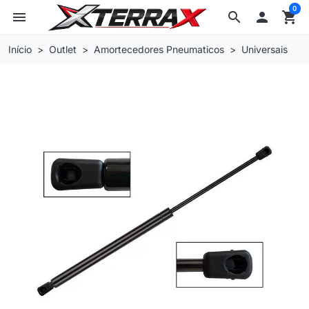
0
menu
search

shopping_cart
Início
Outlet
Amortecedores Pneumaticos
Universais