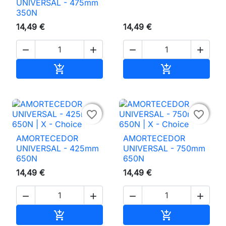
UNIVERSAL - 475mm
350N
14,49 €
14,49 €




Adicionar ao carrinho
Adicionar ao 




favorite_border
favorite_border
AMORTECEDOR
AMORTECEDOR
UNIVERSAL - 425mm
UNIVERSAL - 750mm
650N
650N
14,49 €
14,49 €




Adicionar ao carrinho
Adicionar ao 

