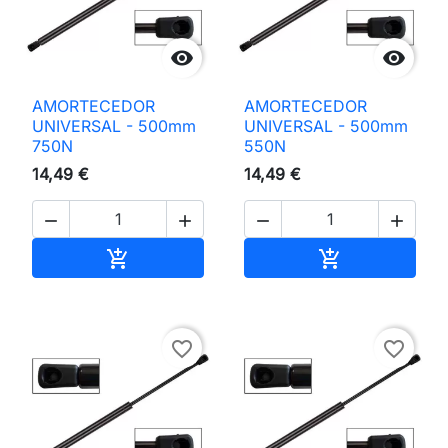


AMORTECEDOR
AMORTECEDOR
UNIVERSAL - 500mm
UNIVERSAL - 500mm
750N
550N
14,49 €
14,49 €




Adicionar ao carrinho
Adicionar ao 


favorite_border
favorite_border