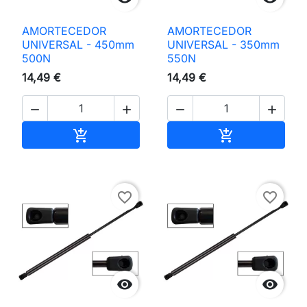
AMORTECEDOR
AMORTECEDOR
UNIVERSAL - 450mm
UNIVERSAL - 350mm
500N
550N
14,49 €
14,49 €




Adicionar ao carrinho
Adicionar ao 


favorite_border
favorite_border

