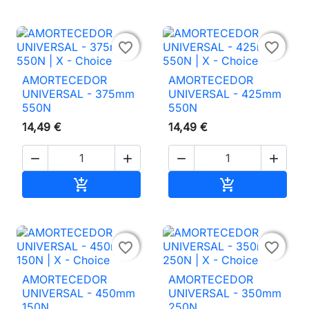


favorite_border
favorite_border
AMORTECEDOR
AMORTECEDOR
UNIVERSAL - 375mm
UNIVERSAL - 425mm
550N
550N
14,49 €
14,49 €




Adicionar ao carrinho
Adicionar ao 




favorite_border
favorite_border
AMORTECEDOR
AMORTECEDOR
UNIVERSAL - 450mm
UNIVERSAL - 350mm
150N
250N