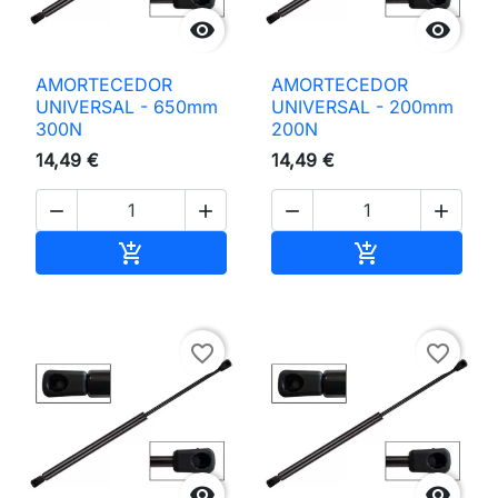


AMORTECEDOR
AMORTECEDOR
UNIVERSAL - 650mm
UNIVERSAL - 200mm
300N
200N
14,49 €
14,49 €




Adicionar ao carrinho
Adicionar ao 


favorite_border
favorite_border

