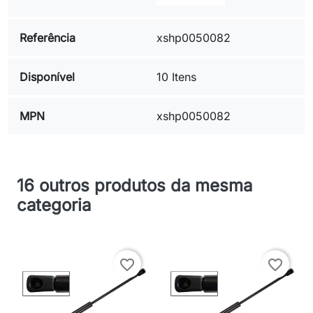
Referência
xshp0050082
Disponível
10 Itens
MPN
xshp0050082
16 outros produtos da mesma
categoria
favorite_border
favorite_border