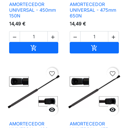
AMORTECEDOR
AMORTECEDOR
UNIVERSAL - 450mm
UNIVERSAL - 475mm
150N
650N
14,49 €
14,49 €




Adicionar ao carrinho
Adicionar ao 


favorite_border
favorite_border


AMORTECEDOR
AMORTECEDOR