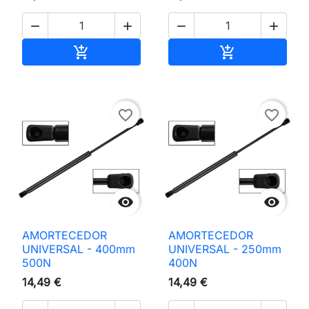




Adicionar ao carrinho
Adicionar ao 


favorite_border
favorite_border


AMORTECEDOR
AMORTECEDOR
UNIVERSAL - 400mm
UNIVERSAL - 250mm
500N
400N
14,49 €
14,49 €