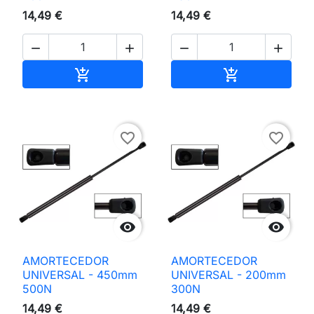
14,49 €
14,49 €




Adicionar ao carrinho
Adicionar ao 


favorite_border
favorite_border


AMORTECEDOR
AMORTECEDOR
UNIVERSAL - 450mm
UNIVERSAL - 200mm
500N
300N
14,49 €
14,49 €