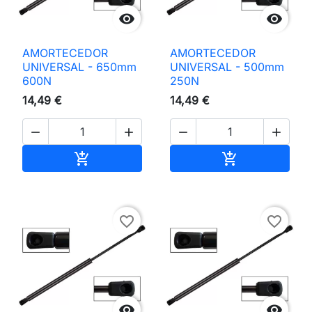


AMORTECEDOR
AMORTECEDOR
UNIVERSAL - 650mm
UNIVERSAL - 500mm
600N
250N
14,49 €
14,49 €




Adicionar ao carrinho
Adicionar ao 


favorite_border
favorite_border

