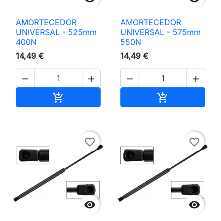
AMORTECEDOR
AMORTECEDOR
UNIVERSAL - 525mm
UNIVERSAL - 575mm
400N
550N
14,49 €
14,49 €




Adicionar ao carrinho
Adicionar ao 


favorite_border
favorite_border

