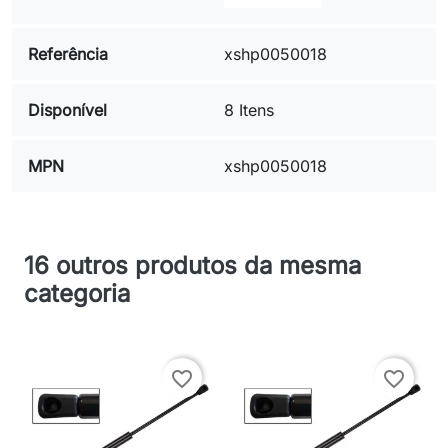
Referência
xshp0050018
Disponível
8 Itens
MPN
xshp0050018
16 outros produtos da mesma
categoria
favorite_border
favorite_border