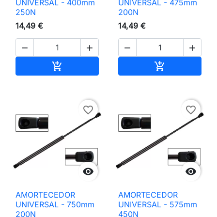
UNIVERSAL - 400mm
UNIVERSAL - 475mm
250N
200N
14,49 €
14,49 €




Adicionar ao carrinho
Adicionar ao 


favorite_border
favorite_border


AMORTECEDOR
AMORTECEDOR
UNIVERSAL - 750mm
UNIVERSAL - 575mm
200N
450N