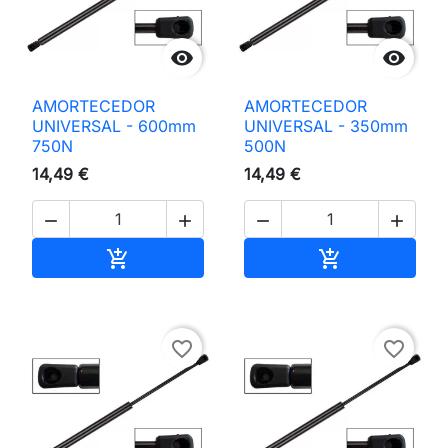


AMORTECEDOR
AMORTECEDOR
UNIVERSAL - 600mm
UNIVERSAL - 350mm
750N
500N
14,49 €
14,49 €




Adicionar ao carrinho
Adicionar ao 


favorite_border
favorite_border