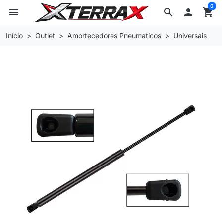
0
menu
search

shopping_cart
Início
Outlet
Amortecedores Pneumaticos
Universais