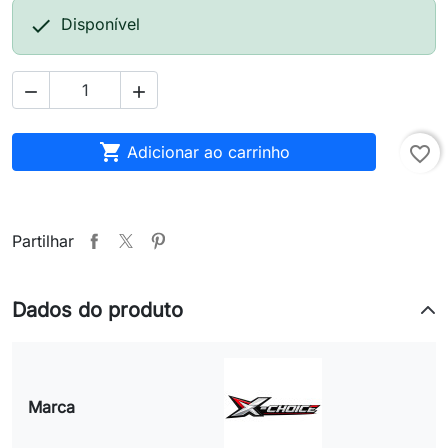

Disponível



Adicionar ao carrinho
favorite_border
Partilhar
Dados do produto
Marca