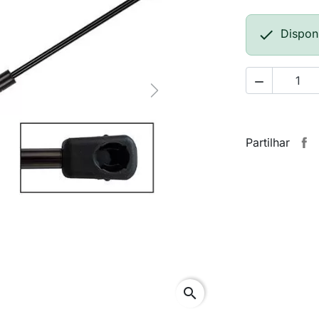

Dispon

Next
Partilhar
search