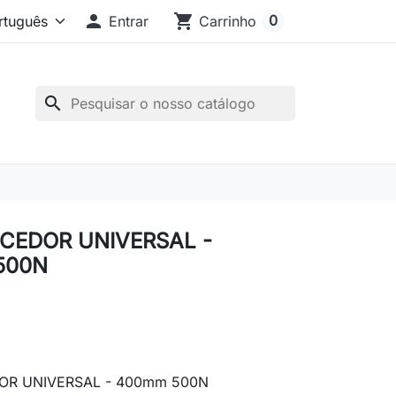

shopping_cart
0
Entrar
Carrinho
search
CEDOR UNIVERSAL -
500N
R UNIVERSAL - 400mm 500N