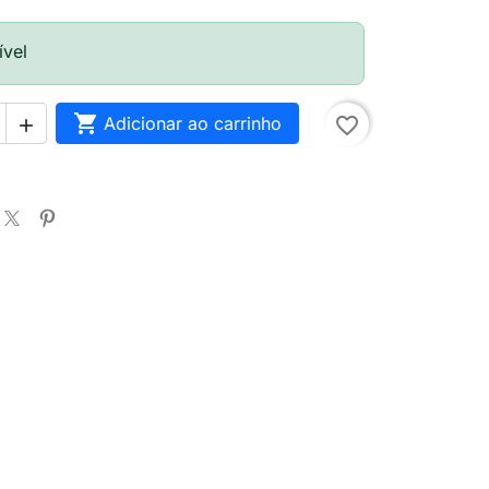
ível

Adicionar ao carrinho
favorite_border
