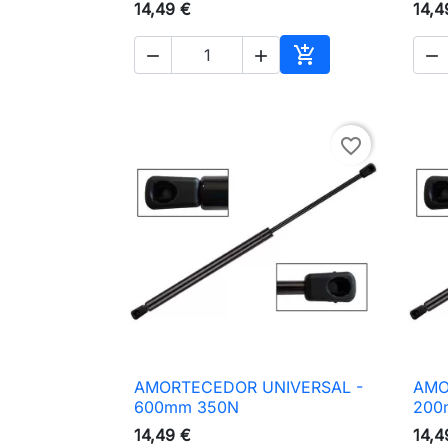
14,49 €
14,4




Adicionar ao carri
favorite_border
AMORTECEDOR UNIVERSAL -
AMO

Vista rápida
600mm 350N
200
14,49 €
14,4