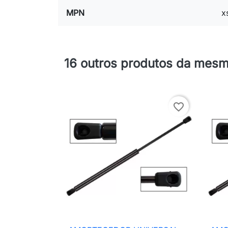
MPN
x
16 outros produtos da mesm
favorite_border