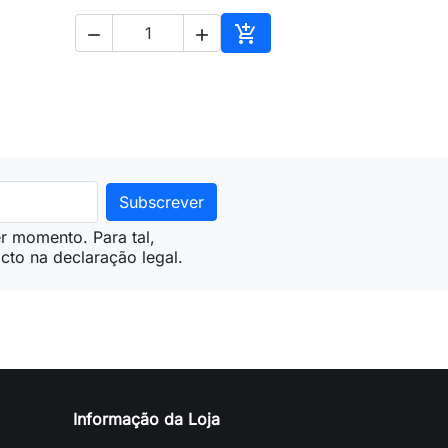



ionar ao carrinho
Adicionar ao carrinho
r momento. Para tal,
cto na declaração legal.
Informação da Loja