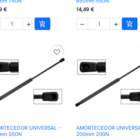
mm 750N
650mm 550N
9 €
14,49 €





nho
Adicionar ao carrinho
Adic
favorite_border
RTECEDOR UNIVERSAL -
AMORTECEDOR UNIVERSA

Vista rápida

Vista rápida
mm 550N
200mm 200N