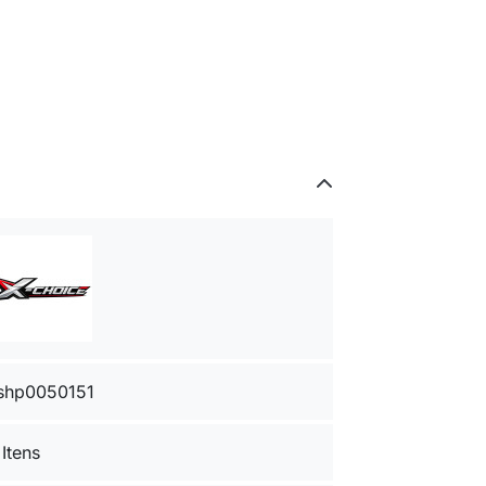
shp0050151
 Itens