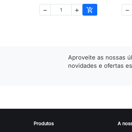




Adicionar ao carri
Aproveite as nossas ú
novidades e ofertas es
Produtos
A nos