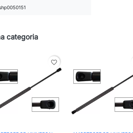
shp0050151
a categoria
favorite_border