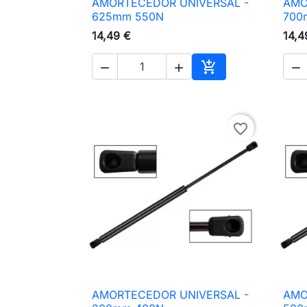
AMORTECEDOR UNIVERSAL -
AMO

Vista rápida
625mm 550N
700
14,49 €
14,4




Adicionar ao carri
favorite_border
AMORTECEDOR UNIVERSAL -
AMO

Vista rápida