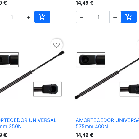
9 €
14,49 €





nho
Adicionar ao carrinho
Adic
favorite_border
RTECEDOR UNIVERSAL -
AMORTECEDOR UNIVERSA

Vista rápida

Vista rápida
mm 350N
575mm 400N
9 €
14,49 €