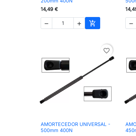
200mm 400N
500
14,49 €
14,4




Adicionar ao carri
favorite_border
AMORTECEDOR UNIVERSAL -
AMO

Vista rápida
500mm 400N
450