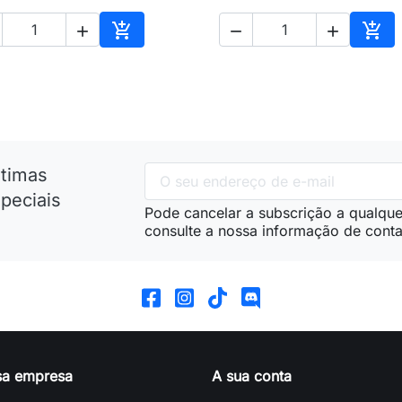





nho
Adicionar ao carrinho
Adic
ltimas
peciais
Pode cancelar a subscrição a qualque
consulte a nossa informação de conta
sa empresa
A sua conta