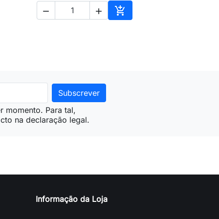



ionar ao carrinho
Adicionar ao carrinho
r momento. Para tal,
cto na declaração legal.
Informação da Loja