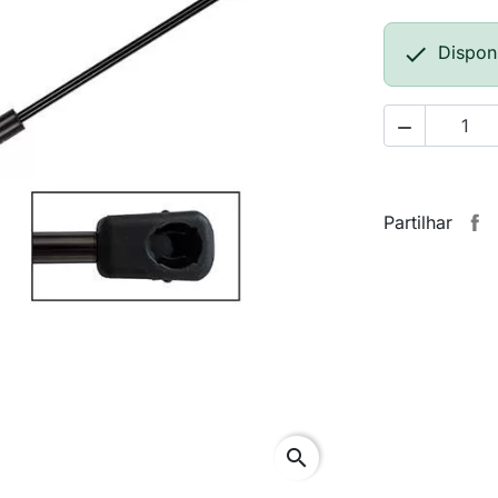

Dispon

Partilhar
search