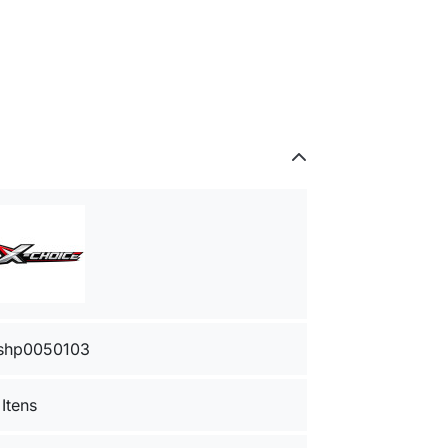
shp0050103
 Itens