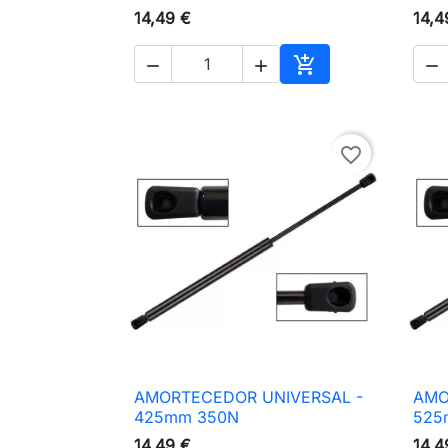
14,49 €
14,4




Adicionar ao carri
favorite_border
AMORTECEDOR UNIVERSAL -
AMO

Vista rápida
425mm 350N
525
14,49 €
14,4