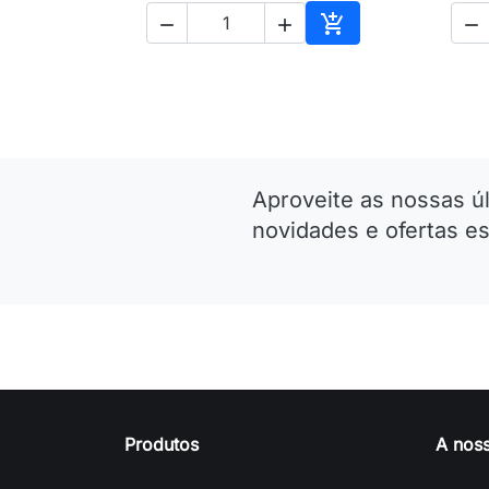




Adicionar ao carri
Aproveite as nossas ú
novidades e ofertas es
Produtos
A nos