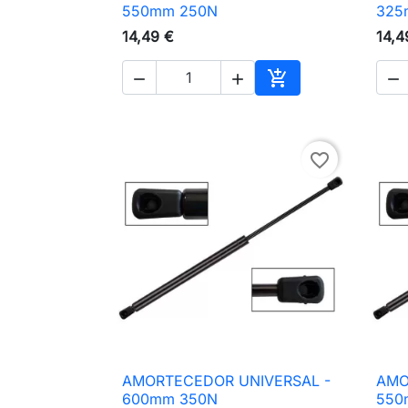

Vista rápida
550mm 250N
325
14,49 €
14,4




Adicionar ao carri
favorite_border
AMORTECEDOR UNIVERSAL -
AMO

Vista rápida
600mm 350N
550