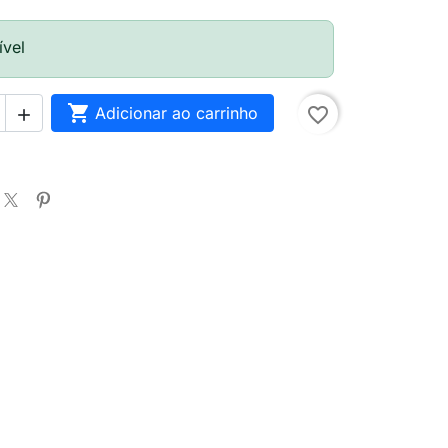
ível

Adicionar ao carrinho
favorite_border
