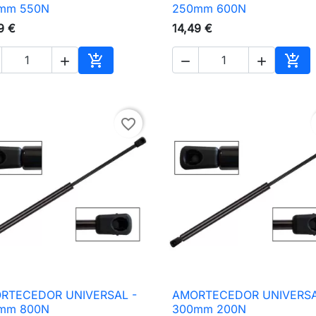

Vista rápida

Vista rápida
mm 550N
250mm 600N
9 €
14,49 €





nho
Adicionar ao carrinho
Adic
favorite_border
RTECEDOR UNIVERSAL -
AMORTECEDOR UNIVERSA

Vista rápida

Vista rápida
mm 800N
300mm 200N