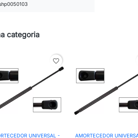
shp0050103
a categoria
favorite_border
RTECEDOR UNIVERSAL -
AMORTECEDOR UNIVERSA