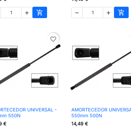





nho
Adicionar ao carrinho
Adic
favorite_border
RTECEDOR UNIVERSAL -
AMORTECEDOR UNIVERSA

Vista rápida

Vista rápida
mm 550N
550mm 500N
9 €
14,49 €