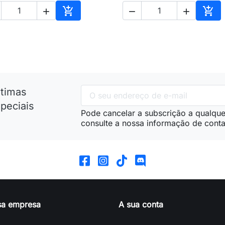





nho
Adicionar ao carrinho
Adic
ltimas
peciais
Pode cancelar a subscrição a qualque
consulte a nossa informação de conta
sa empresa
A sua conta