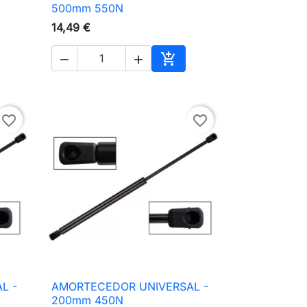

Vista rápida
500mm 550N
14,49 €



ionar ao carrinho
Adicionar ao carrinho
favorite_border
favorite_border
L -
AMORTECEDOR UNIVERSAL -

Vista rápida
200mm 450N