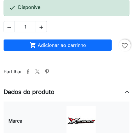

Disponível



Adicionar ao carrinho
favorite_border
Partilhar
Dados do produto
Marca