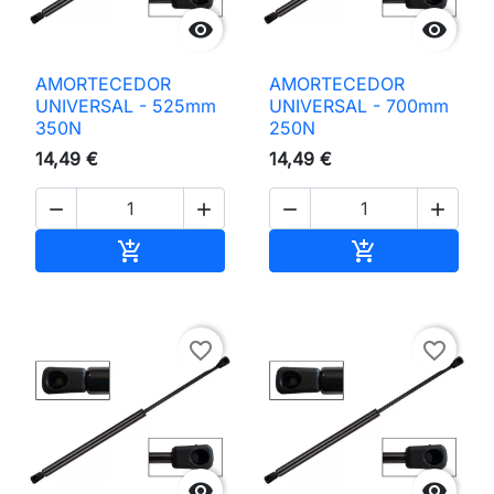


AMORTECEDOR
AMORTECEDOR
UNIVERSAL - 525mm
UNIVERSAL - 700mm
350N
250N
14,49 €
14,49 €




Adicionar ao carrinho
Adicionar ao 


favorite_border
favorite_border

