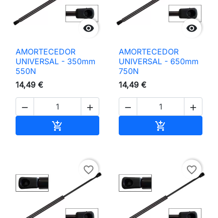


AMORTECEDOR
AMORTECEDOR
UNIVERSAL - 350mm
UNIVERSAL - 650mm
550N
750N
14,49 €
14,49 €




Adicionar ao carrinho
Adicionar ao 


favorite_border
favorite_border