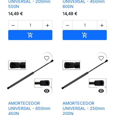
UNIVERSAL - 200mm
UNIVERSAL - 450mm
550N
600N
14,49 €
14,49 €




Adicionar ao carrinho
Adicionar ao 


favorite_border
favorite_border


AMORTECEDOR
AMORTECEDOR
UNIVERSAL - 650mm
UNIVERSAL - 250mm
450N
200N