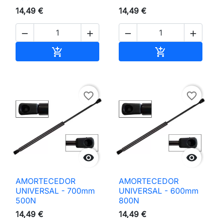
14,49 €
14,49 €




Adicionar ao carrinho
Adicionar ao 


favorite_border
favorite_border


AMORTECEDOR
AMORTECEDOR
UNIVERSAL - 700mm
UNIVERSAL - 600mm
500N
800N
14,49 €
14,49 €