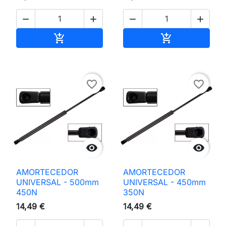




Adicionar ao carrinho
Adicionar ao 


favorite_border
favorite_border


AMORTECEDOR
AMORTECEDOR
UNIVERSAL - 500mm
UNIVERSAL - 450mm
450N
350N
14,49 €
14,49 €