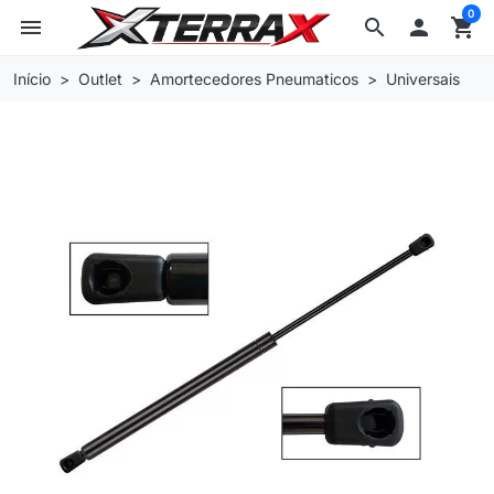
0
menu
search

shopping_cart
Início
Outlet
Amortecedores Pneumaticos
Universais