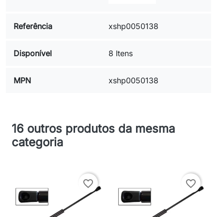
Referência
xshp0050138
Disponível
8 Itens
MPN
xshp0050138
16 outros produtos da mesma
categoria
favorite_border
favorite_border