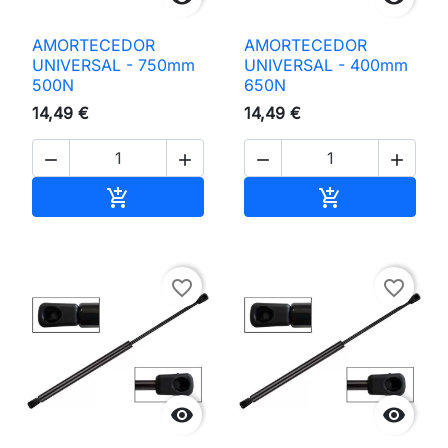
AMORTECEDOR
AMORTECEDOR
UNIVERSAL - 750mm
UNIVERSAL - 400mm
500N
650N
14,49 €
14,49 €




Adicionar ao carrinho
Adicionar ao 


favorite_border
favorite_border

