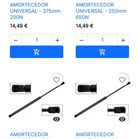
AMORTECEDOR
AMORTECEDOR
UNIVERSAL - 375mm
UNIVERSAL - 250mm
200N
650N
14,49 €
14,49 €




Adicionar ao carrinho
Adicionar ao 


favorite_border
favorite_border


AMORTECEDOR
AMORTECEDOR