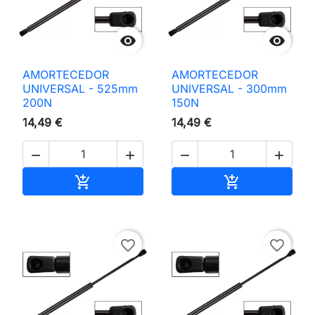


AMORTECEDOR
AMORTECEDOR
UNIVERSAL - 525mm
UNIVERSAL - 300mm
200N
150N
14,49 €
14,49 €




Adicionar ao carrinho
Adicionar ao 


favorite_border
favorite_border