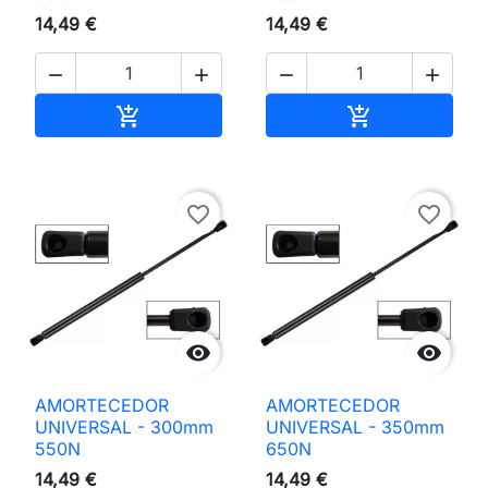
14,49 €
14,49 €




Adicionar ao carrinho
Adicionar ao 


favorite_border
favorite_border


AMORTECEDOR
AMORTECEDOR
UNIVERSAL - 300mm
UNIVERSAL - 350mm
550N
650N
14,49 €
14,49 €