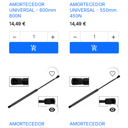
AMORTECEDOR
AMORTECEDOR
UNIVERSAL - 600mm
UNIVERSAL - 550mm
800N
450N
14,49 €
14,49 €




Adicionar ao carrinho
Adicionar ao 


favorite_border
favorite_border


AMORTECEDOR
AMORTECEDOR