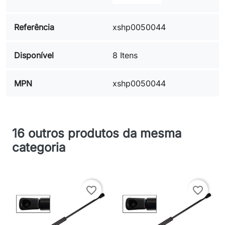
Referência
xshp0050044
Disponível
8 Itens
MPN
xshp0050044
16 outros produtos da mesma
categoria
favorite_border
favorite_border