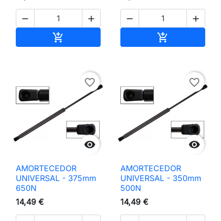




Adicionar ao carrinho
Adicionar ao 


favorite_border
favorite_border


AMORTECEDOR
AMORTECEDOR
UNIVERSAL - 375mm
UNIVERSAL - 350mm
650N
500N
14,49 €
14,49 €