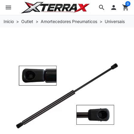
0
menu
search

shopping_cart
Início
Outlet
Amortecedores Pneumaticos
Universais