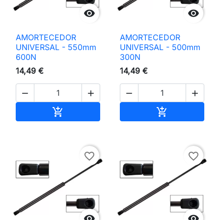


AMORTECEDOR
AMORTECEDOR
UNIVERSAL - 550mm
UNIVERSAL - 500mm
600N
300N
14,49 €
14,49 €




Adicionar ao carrinho
Adicionar ao 


favorite_border
favorite_border

