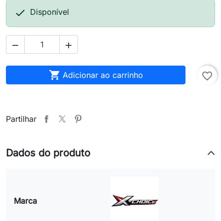

Disponível



Adicionar ao carrinho
favorite_border
Partilhar
Dados do produto
Marca