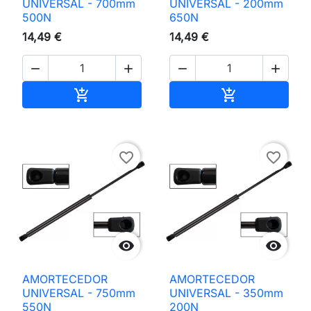
UNIVERSAL - 700mm
UNIVERSAL - 200mm
500N
650N
14,49 €
14,49 €




Adicionar ao carrinho
Adicionar ao 


favorite_border
favorite_border


AMORTECEDOR
AMORTECEDOR
UNIVERSAL - 750mm
UNIVERSAL - 350mm
550N
200N