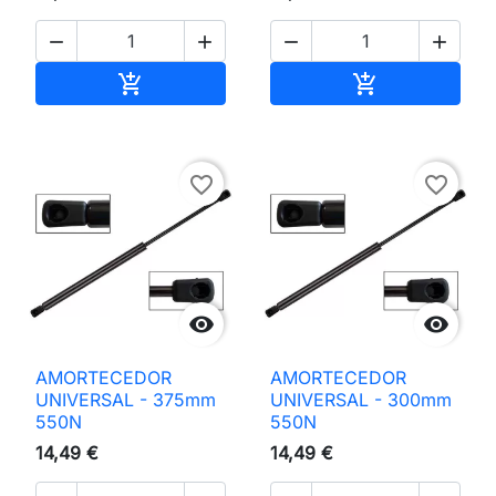




Adicionar ao carrinho
Adicionar ao 


favorite_border
favorite_border


AMORTECEDOR
AMORTECEDOR
UNIVERSAL - 375mm
UNIVERSAL - 300mm
550N
550N
14,49 €
14,49 €