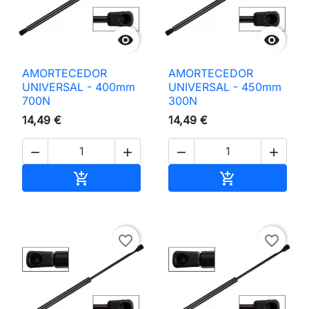


AMORTECEDOR
AMORTECEDOR
UNIVERSAL - 400mm
UNIVERSAL - 450mm
700N
300N
14,49 €
14,49 €




Adicionar ao carrinho
Adicionar ao 


favorite_border
favorite_border