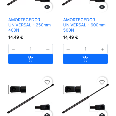


AMORTECEDOR
AMORTECEDOR
UNIVERSAL - 250mm
UNIVERSAL - 600mm
400N
500N
14,49 €
14,49 €




Adicionar ao carrinho
Adicionar ao 


favorite_border
favorite_border

