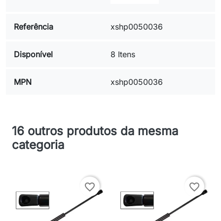
Referência
xshp0050036
Disponível
8 Itens
MPN
xshp0050036
16 outros produtos da mesma
categoria
favorite_border
favorite_border