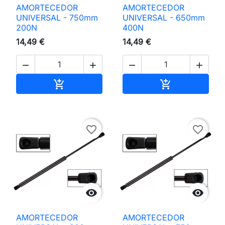
AMORTECEDOR
AMORTECEDOR
UNIVERSAL - 750mm
UNIVERSAL - 650mm
200N
400N
14,49 €
14,49 €




Adicionar ao carrinho
Adicionar ao 


favorite_border
favorite_border


AMORTECEDOR
AMORTECEDOR