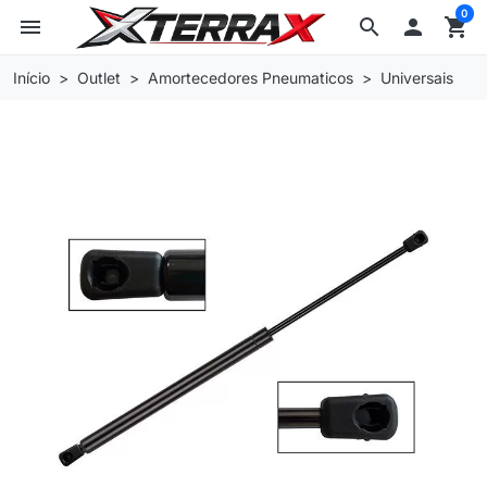
0
menu
search

shopping_cart
Início
Outlet
Amortecedores Pneumaticos
Universais