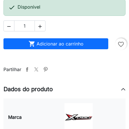

Disponível



Adicionar ao carrinho
favorite_border
Partilhar
Dados do produto
Marca