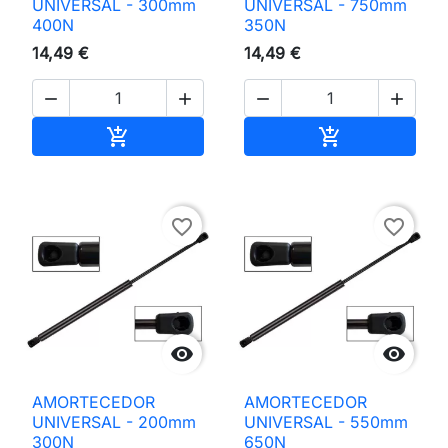
UNIVERSAL - 300mm
UNIVERSAL - 750mm
400N
350N
14,49 €
14,49 €




Adicionar ao carrinho
Adicionar ao 


favorite_border
favorite_border


AMORTECEDOR
AMORTECEDOR
UNIVERSAL - 200mm
UNIVERSAL - 550mm
300N
650N