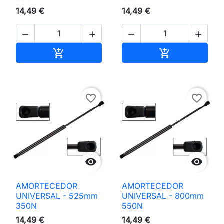
14,49 €
14,49 €




Adicionar ao carrinho
Adicionar ao 


favorite_border
favorite_border


AMORTECEDOR
AMORTECEDOR
UNIVERSAL - 525mm
UNIVERSAL - 800mm
350N
550N
14,49 €
14,49 €