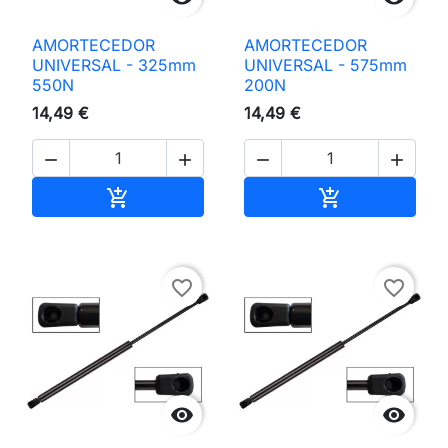
AMORTECEDOR
AMORTECEDOR
UNIVERSAL - 325mm
UNIVERSAL - 575mm
550N
200N
14,49 €
14,49 €




Adicionar ao carrinho
Adicionar ao 


favorite_border
favorite_border

