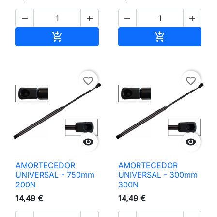




Adicionar ao carrinho
Adicionar ao 


favorite_border
favorite_border


AMORTECEDOR
AMORTECEDOR
UNIVERSAL - 750mm
UNIVERSAL - 300mm
200N
300N
14,49 €
14,49 €