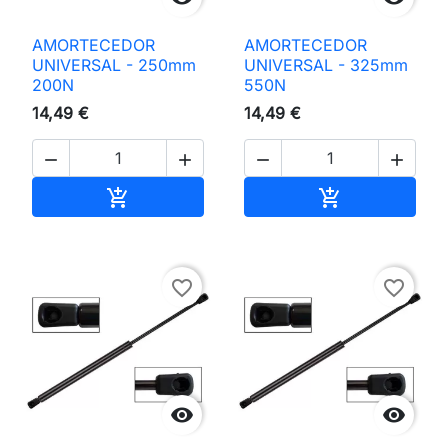
AMORTECEDOR
AMORTECEDOR
UNIVERSAL - 250mm
UNIVERSAL - 325mm
200N
550N
14,49 €
14,49 €




Adicionar ao carrinho
Adicionar ao 


favorite_border
favorite_border

