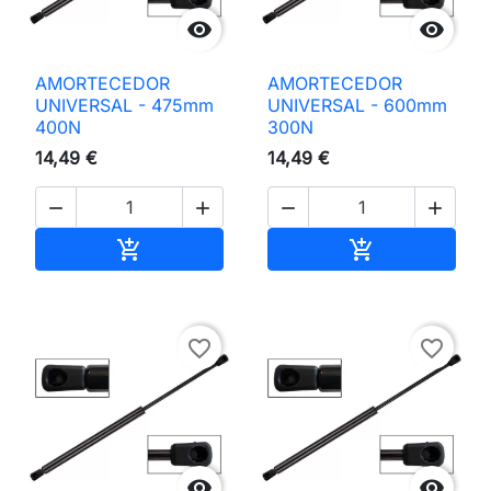


AMORTECEDOR
AMORTECEDOR
UNIVERSAL - 475mm
UNIVERSAL - 600mm
400N
300N
14,49 €
14,49 €




Adicionar ao carrinho
Adicionar ao 


favorite_border
favorite_border

