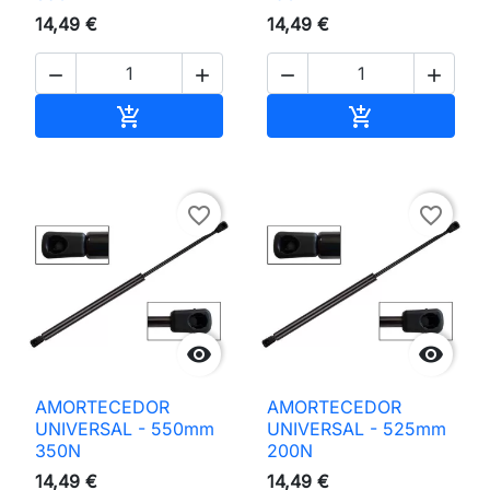
14,49 €
14,49 €




Adicionar ao carrinho
Adicionar ao 


favorite_border
favorite_border


AMORTECEDOR
AMORTECEDOR
UNIVERSAL - 550mm
UNIVERSAL - 525mm
350N
200N
14,49 €
14,49 €