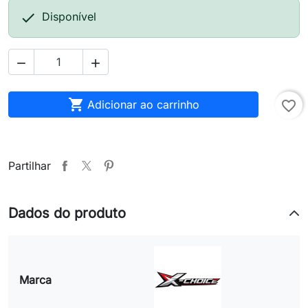

Disponível



Adicionar ao carrinho
favorite_border
Partilhar
Dados do produto
Marca