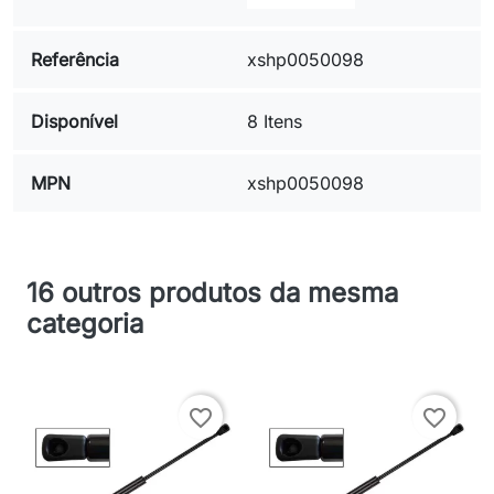
Referência
xshp0050098
Disponível
8 Itens
MPN
xshp0050098
16 outros produtos da mesma
categoria
favorite_border
favorite_border