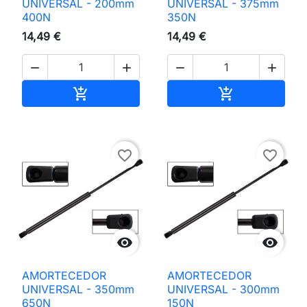
UNIVERSAL - 200mm
UNIVERSAL - 375mm
400N
350N
14,49 €
14,49 €




Adicionar ao carrinho
Adicionar ao 


favorite_border
favorite_border


AMORTECEDOR
AMORTECEDOR
UNIVERSAL - 350mm
UNIVERSAL - 300mm
650N
150N