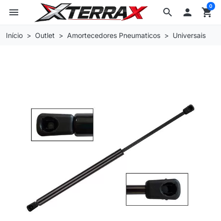
0
menu
search

shopping_cart
Início
Outlet
Amortecedores Pneumaticos
Universais