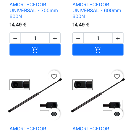
AMORTECEDOR
AMORTECEDOR
UNIVERSAL - 700mm
UNIVERSAL - 600mm
600N
600N
14,49 €
14,49 €




Adicionar ao carrinho
Adicionar ao 


favorite_border
favorite_border


AMORTECEDOR
AMORTECEDOR