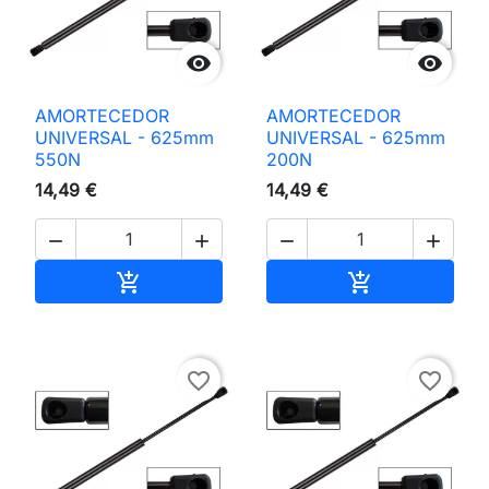


AMORTECEDOR
AMORTECEDOR
UNIVERSAL - 625mm
UNIVERSAL - 625mm
550N
200N
14,49 €
14,49 €




Adicionar ao carrinho
Adicionar ao 


favorite_border
favorite_border