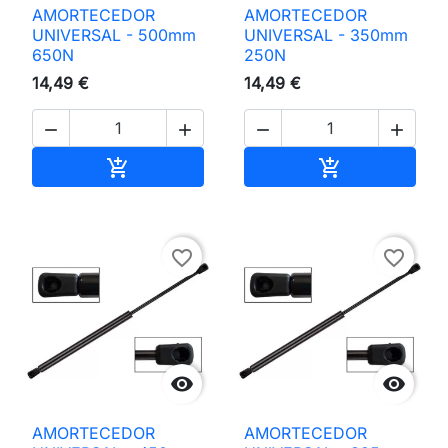
AMORTECEDOR
AMORTECEDOR
UNIVERSAL - 500mm
UNIVERSAL - 350mm
650N
250N
14,49 €
14,49 €




Adicionar ao carrinho
Adicionar ao 


favorite_border
favorite_border


AMORTECEDOR
AMORTECEDOR