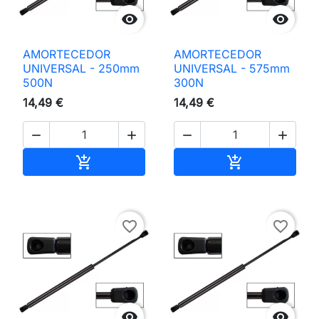


AMORTECEDOR
AMORTECEDOR
UNIVERSAL - 250mm
UNIVERSAL - 575mm
500N
300N
14,49 €
14,49 €




Adicionar ao carrinho
Adicionar ao 


favorite_border
favorite_border

