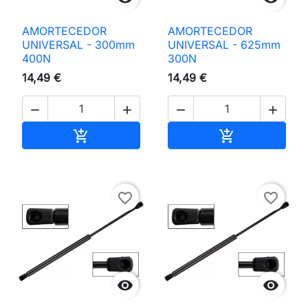
AMORTECEDOR
AMORTECEDOR
UNIVERSAL - 300mm
UNIVERSAL - 625mm
400N
300N
14,49 €
14,49 €




Adicionar ao carrinho
Adicionar ao 


favorite_border
favorite_border

