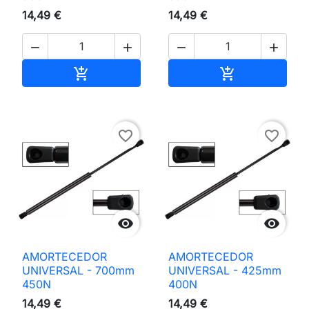
14,49 €
14,49 €




Adicionar ao carrinho
Adicionar ao 


favorite_border
favorite_border


AMORTECEDOR
AMORTECEDOR
UNIVERSAL - 700mm
UNIVERSAL - 425mm
450N
400N
14,49 €
14,49 €