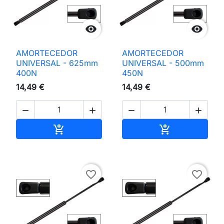


AMORTECEDOR
AMORTECEDOR
UNIVERSAL - 625mm
UNIVERSAL - 500mm
400N
450N
14,49 €
14,49 €




Adicionar ao carrinho
Adicionar ao 


favorite_border
favorite_border