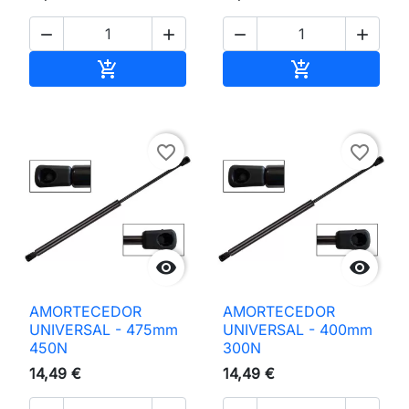




Adicionar ao carrinho
Adicionar ao 


favorite_border
favorite_border


AMORTECEDOR
AMORTECEDOR
UNIVERSAL - 475mm
UNIVERSAL - 400mm
450N
300N
14,49 €
14,49 €