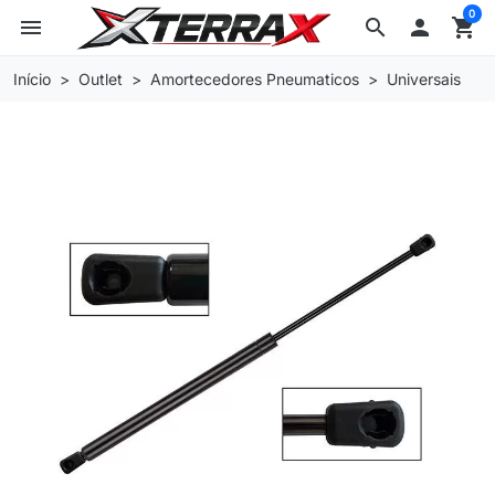
0
menu
search

shopping_cart
Início
Outlet
Amortecedores Pneumaticos
Universais