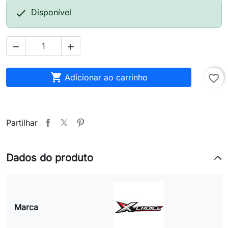

Disponível



Adicionar ao carrinho
favorite_border
Partilhar
Dados do produto
Marca