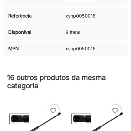
Referência
xshp0050016
Disponível
8 Itens
MPN
xshp0050016
16 outros produtos da mesma
categoria
favorite_border
favorite_border