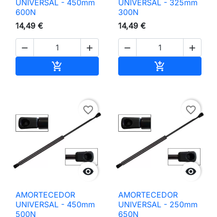
UNIVERSAL - 450mm
UNIVERSAL - 325mm
600N
300N
14,49 €
14,49 €




Adicionar ao carrinho
Adicionar ao 


favorite_border
favorite_border


AMORTECEDOR
AMORTECEDOR
UNIVERSAL - 450mm
UNIVERSAL - 250mm
500N
650N