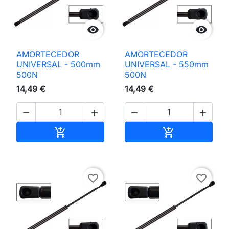


AMORTECEDOR
AMORTECEDOR
UNIVERSAL - 500mm
UNIVERSAL - 550mm
500N
500N
14,49 €
14,49 €




Adicionar ao carrinho
Adicionar ao 


favorite_border
favorite_border