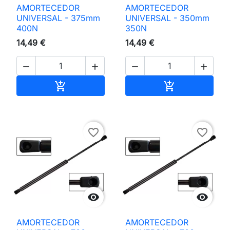
AMORTECEDOR
AMORTECEDOR
UNIVERSAL - 375mm
UNIVERSAL - 350mm
400N
350N
14,49 €
14,49 €




Adicionar ao carrinho
Adicionar ao 


favorite_border
favorite_border


AMORTECEDOR
AMORTECEDOR