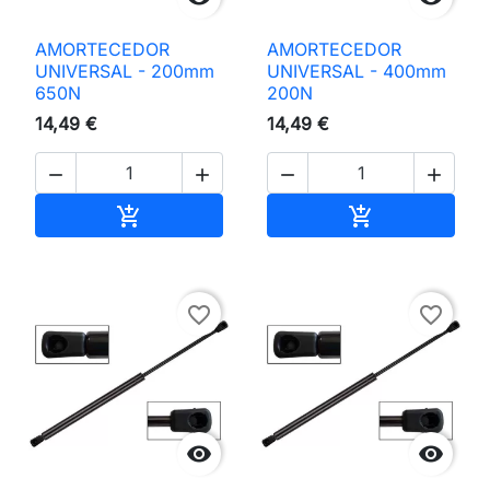
AMORTECEDOR
AMORTECEDOR
UNIVERSAL - 200mm
UNIVERSAL - 400mm
650N
200N
14,49 €
14,49 €




Adicionar ao carrinho
Adicionar ao 


favorite_border
favorite_border

