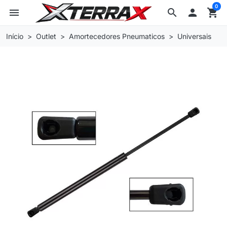
0
menu
search

shopping_cart
Início
Outlet
Amortecedores Pneumaticos
Universais