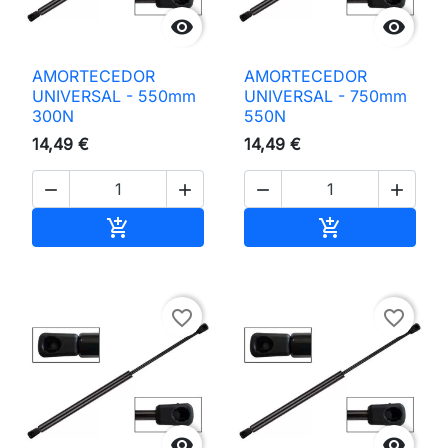


AMORTECEDOR
AMORTECEDOR
UNIVERSAL - 550mm
UNIVERSAL - 750mm
300N
550N
14,49 €
14,49 €




Adicionar ao carrinho
Adicionar ao 


favorite_border
favorite_border

