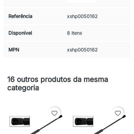
Referência
xshp0050162
Disponível
8 Itens
MPN
xshp0050162
16 outros produtos da mesma
categoria
favorite_border
favorite_border