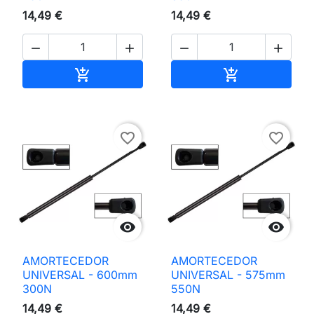
14,49 €
14,49 €




Adicionar ao carrinho
Adicionar ao 


favorite_border
favorite_border


AMORTECEDOR
AMORTECEDOR
UNIVERSAL - 600mm
UNIVERSAL - 575mm
300N
550N
14,49 €
14,49 €