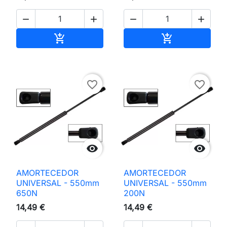




Adicionar ao carrinho
Adicionar ao 


favorite_border
favorite_border


AMORTECEDOR
AMORTECEDOR
UNIVERSAL - 550mm
UNIVERSAL - 550mm
650N
200N
14,49 €
14,49 €