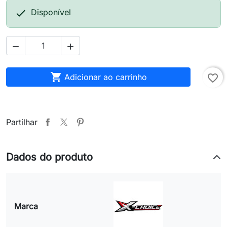

Disponível



Adicionar ao carrinho
favorite_border
Partilhar
Dados do produto
Marca