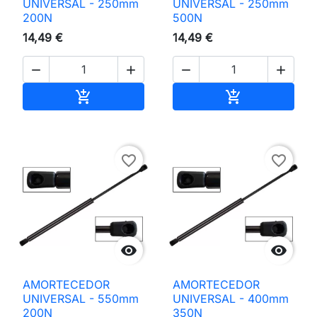
UNIVERSAL - 250mm
UNIVERSAL - 250mm
200N
500N
14,49 €
14,49 €




Adicionar ao carrinho
Adicionar ao 


favorite_border
favorite_border


AMORTECEDOR
AMORTECEDOR
UNIVERSAL - 550mm
UNIVERSAL - 400mm
200N
350N