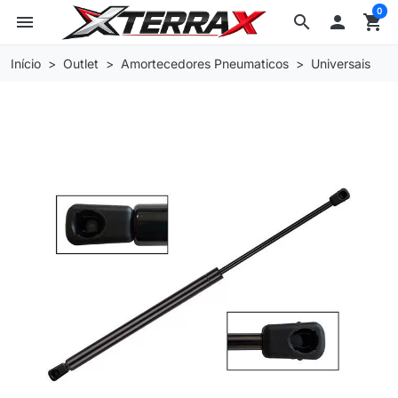
0
menu
search

shopping_cart
Início
Outlet
Amortecedores Pneumaticos
Universais