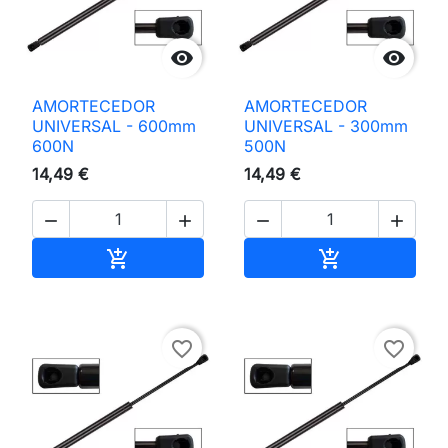


AMORTECEDOR
AMORTECEDOR
UNIVERSAL - 600mm
UNIVERSAL - 300mm
600N
500N
14,49 €
14,49 €




Adicionar ao carrinho
Adicionar ao 


favorite_border
favorite_border