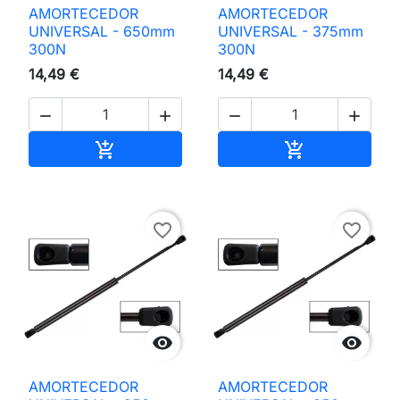
AMORTECEDOR
AMORTECEDOR
UNIVERSAL - 650mm
UNIVERSAL - 375mm
300N
300N
14,49 €
14,49 €




Adicionar ao carrinho
Adicionar ao 


favorite_border
favorite_border


AMORTECEDOR
AMORTECEDOR