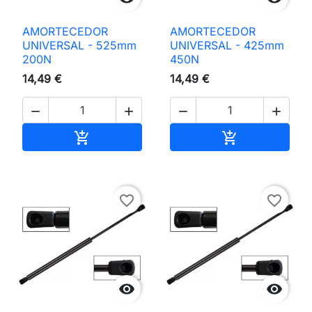
AMORTECEDOR
AMORTECEDOR
UNIVERSAL - 525mm
UNIVERSAL - 425mm
200N
450N
14,49 €
14,49 €




Adicionar ao carrinho
Adicionar ao 


favorite_border
favorite_border

