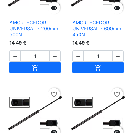


AMORTECEDOR
AMORTECEDOR
UNIVERSAL - 200mm
UNIVERSAL - 600mm
500N
450N
14,49 €
14,49 €




Adicionar ao carrinho
Adicionar ao 


favorite_border
favorite_border

