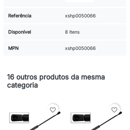
Referência
xshp0050066
Disponível
8 Itens
MPN
xshp0050066
16 outros produtos da mesma
categoria
favorite_border
favorite_border