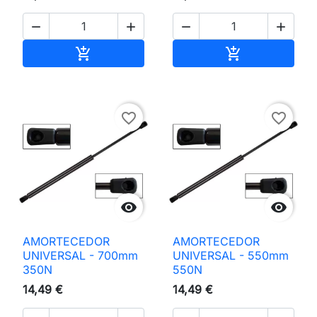




Adicionar ao carrinho
Adicionar ao 


favorite_border
favorite_border


AMORTECEDOR
AMORTECEDOR
UNIVERSAL - 700mm
UNIVERSAL - 550mm
350N
550N
14,49 €
14,49 €