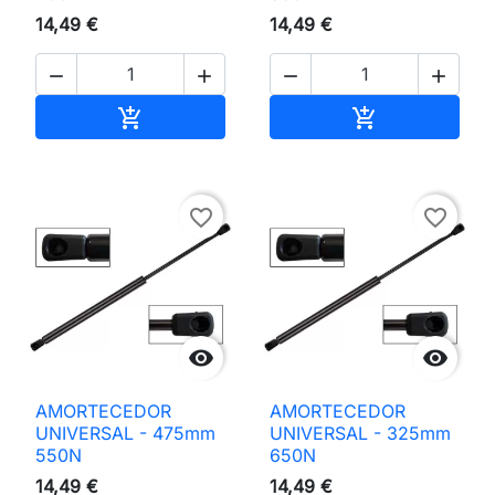
14,49 €
14,49 €




Adicionar ao carrinho
Adicionar ao 


favorite_border
favorite_border


AMORTECEDOR
AMORTECEDOR
UNIVERSAL - 475mm
UNIVERSAL - 325mm
550N
650N
14,49 €
14,49 €