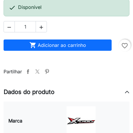

Disponível



Adicionar ao carrinho
favorite_border
Partilhar
Dados do produto
Marca