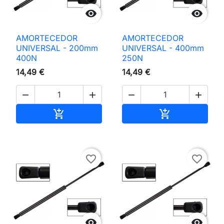


AMORTECEDOR
AMORTECEDOR
UNIVERSAL - 200mm
UNIVERSAL - 400mm
400N
250N
14,49 €
14,49 €




Adicionar ao carrinho
Adicionar ao 


favorite_border
favorite_border

