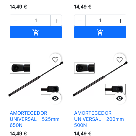
14,49 €
14,49 €




Adicionar ao carrinho
Adicionar ao 


favorite_border
favorite_border


AMORTECEDOR
AMORTECEDOR
UNIVERSAL - 525mm
UNIVERSAL - 200mm
650N
500N
14,49 €
14,49 €