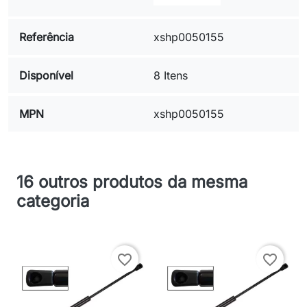
Referência
xshp0050155
Disponível
8 Itens
MPN
xshp0050155
16 outros produtos da mesma
categoria
favorite_border
favorite_border