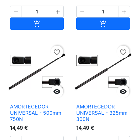




Adicionar ao carrinho
Adicionar ao 


favorite_border
favorite_border


AMORTECEDOR
AMORTECEDOR
UNIVERSAL - 500mm
UNIVERSAL - 325mm
750N
300N
14,49 €
14,49 €