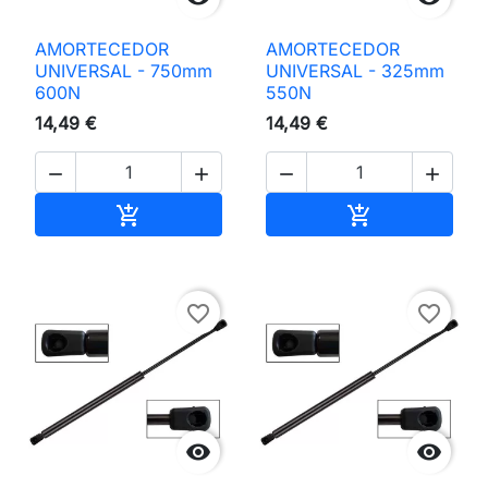
AMORTECEDOR
AMORTECEDOR
UNIVERSAL - 750mm
UNIVERSAL - 325mm
600N
550N
14,49 €
14,49 €




Adicionar ao carrinho
Adicionar ao 


favorite_border
favorite_border

