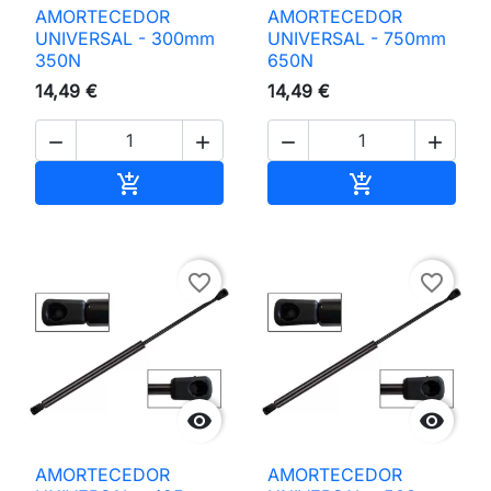
AMORTECEDOR
AMORTECEDOR
UNIVERSAL - 300mm
UNIVERSAL - 750mm
350N
650N
14,49 €
14,49 €




Adicionar ao carrinho
Adicionar ao 


favorite_border
favorite_border


AMORTECEDOR
AMORTECEDOR