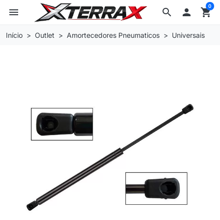
0
menu
search

shopping_cart
Início
Outlet
Amortecedores Pneumaticos
Universais