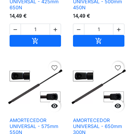
UNIVERSAL - 425mm
UNIVERSAL - 500mm
650N
450N
14,49 €
14,49 €




Adicionar ao carrinho
Adicionar ao 


favorite_border
favorite_border


AMORTECEDOR
AMORTECEDOR
UNIVERSAL - 575mm
UNIVERSAL - 650mm
550N
300N