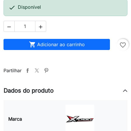

Disponível



Adicionar ao carrinho
favorite_border
Partilhar
Dados do produto
Marca