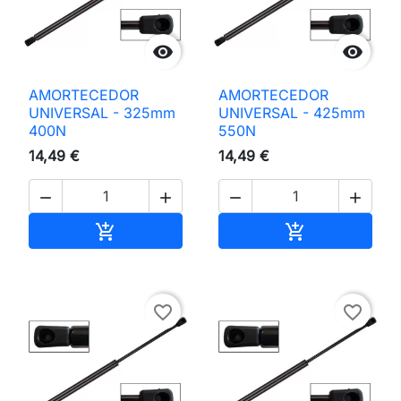


AMORTECEDOR
AMORTECEDOR
UNIVERSAL - 325mm
UNIVERSAL - 425mm
400N
550N
14,49 €
14,49 €




Adicionar ao carrinho
Adicionar ao 


favorite_border
favorite_border