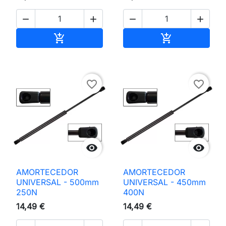




Adicionar ao carrinho
Adicionar ao 


favorite_border
favorite_border


AMORTECEDOR
AMORTECEDOR
UNIVERSAL - 500mm
UNIVERSAL - 450mm
250N
400N
14,49 €
14,49 €