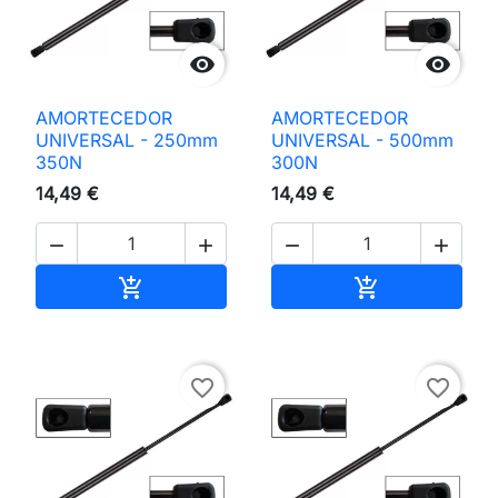


AMORTECEDOR
AMORTECEDOR
UNIVERSAL - 250mm
UNIVERSAL - 500mm
350N
300N
14,49 €
14,49 €




Adicionar ao carrinho
Adicionar ao 


favorite_border
favorite_border