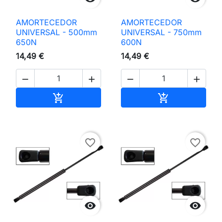
AMORTECEDOR
AMORTECEDOR
UNIVERSAL - 500mm
UNIVERSAL - 750mm
650N
600N
14,49 €
14,49 €




Adicionar ao carrinho
Adicionar ao 


favorite_border
favorite_border

