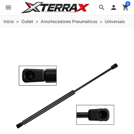
0
menu
search

shopping_cart
Início
Outlet
Amortecedores Pneumaticos
Universais