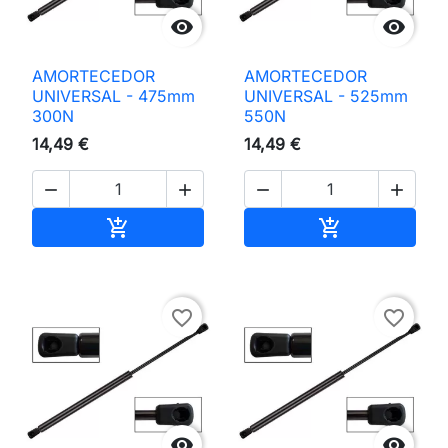


AMORTECEDOR
AMORTECEDOR
UNIVERSAL - 475mm
UNIVERSAL - 525mm
300N
550N
14,49 €
14,49 €




Adicionar ao carrinho
Adicionar ao 


favorite_border
favorite_border

