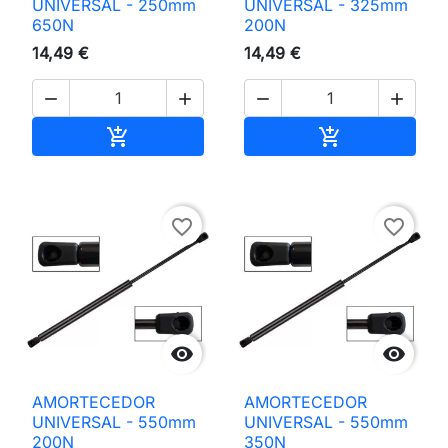
UNIVERSAL - 250mm
UNIVERSAL - 325mm
650N
200N
14,49 €
14,49 €




Adicionar ao carrinho
Adicionar ao 


favorite_border
favorite_border


AMORTECEDOR
AMORTECEDOR
UNIVERSAL - 550mm
UNIVERSAL - 550mm
200N
350N