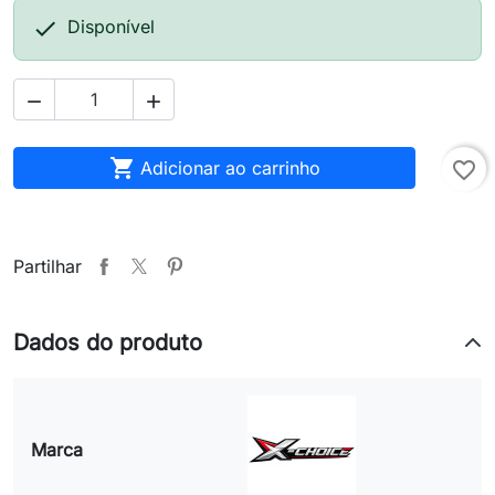

Disponível



Adicionar ao carrinho
favorite_border
Partilhar
Dados do produto
Marca