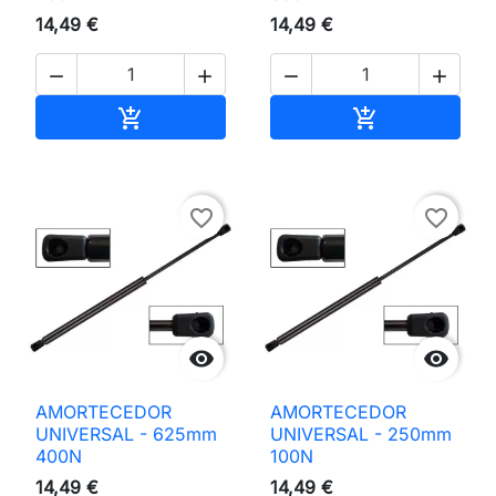
14,49 €
14,49 €




Adicionar ao carrinho
Adicionar ao 


favorite_border
favorite_border


AMORTECEDOR
AMORTECEDOR
UNIVERSAL - 625mm
UNIVERSAL - 250mm
400N
100N
14,49 €
14,49 €