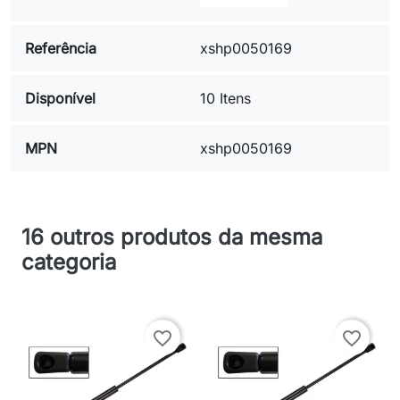
Referência
xshp0050169
Disponível
10 Itens
MPN
xshp0050169
16 outros produtos da mesma
categoria
favorite_border
favorite_border