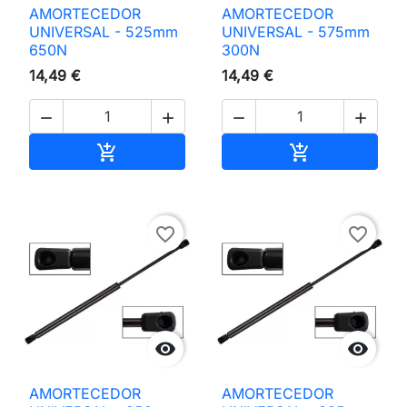
AMORTECEDOR
AMORTECEDOR
UNIVERSAL - 525mm
UNIVERSAL - 575mm
650N
300N
14,49 €
14,49 €




Adicionar ao carrinho
Adicionar ao 


favorite_border
favorite_border


AMORTECEDOR
AMORTECEDOR