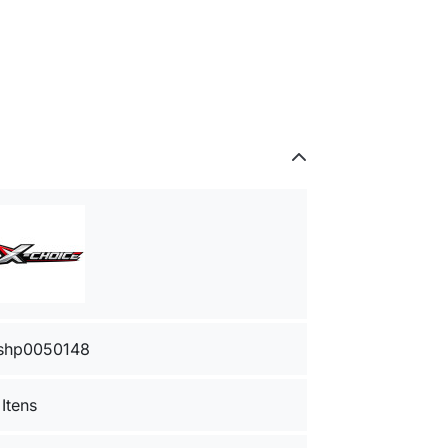
shp0050148
 Itens