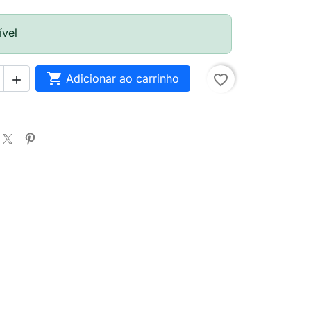
ível

Adicionar ao carrinho
favorite_border
