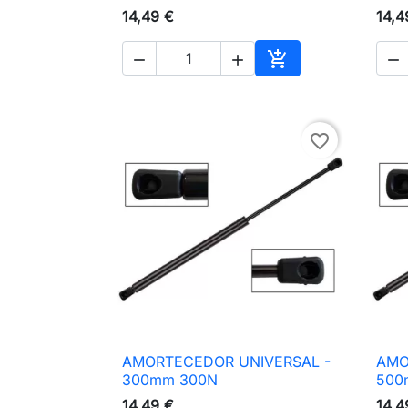
14,49 €
14,4




Adicionar ao carri
favorite_border
AMORTECEDOR UNIVERSAL -
AMO

Vista rápida
300mm 300N
500
14,49 €
14,4