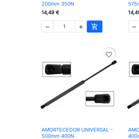

Vista rápida
200mm 350N
575
14,49 €
14,4




Adicionar ao carri
favorite_border
AMORTECEDOR UNIVERSAL -
AMO

Vista rápida
500mm 400N
400