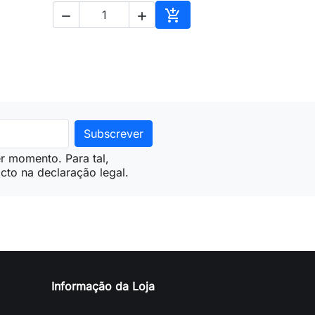



ionar ao carrinho
Adicionar ao carrinho
r momento. Para tal,
cto na declaração legal.
Informação da Loja