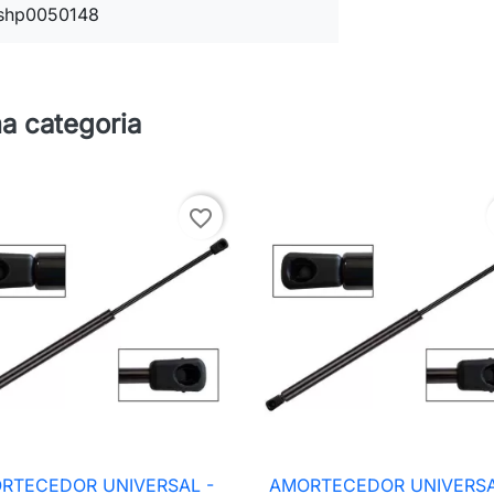
shp0050148
a categoria
favorite_border
RTECEDOR UNIVERSAL -
AMORTECEDOR UNIVERSA