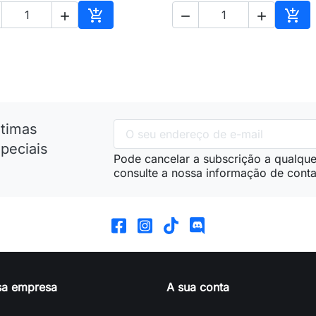





nho
Adicionar ao carrinho
Adic
ltimas
peciais
Pode cancelar a subscrição a qualque
consulte a nossa informação de conta
sa empresa
A sua conta