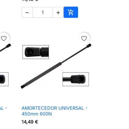



ionar ao carrinho
Adicionar ao carrinho
favorite_border
favorite_border
L -
AMORTECEDOR UNIVERSAL -

Vista rápida
450mm 600N
14,49 €