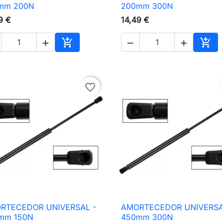

Vista rápida

Vista rápida
mm 200N
200mm 300N
9 €
14,49 €





nho
Adicionar ao carrinho
Adic
favorite_border
RTECEDOR UNIVERSAL -
AMORTECEDOR UNIVERSA

Vista rápida

Vista rápida
mm 150N
450mm 300N