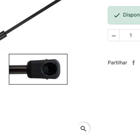

Dispon

Partilhar
search