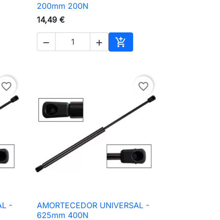

Vista rápida
200mm 200N
14,49 €



ionar ao carrinho
Adicionar ao carrinho
favorite_border
favorite_border
L -
AMORTECEDOR UNIVERSAL -

Vista rápida
625mm 400N