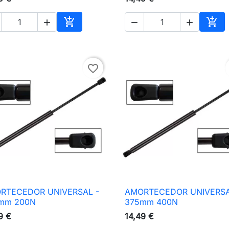





nho
Adicionar ao carrinho
Adic
favorite_border
RTECEDOR UNIVERSAL -
AMORTECEDOR UNIVERSA

Vista rápida

Vista rápida
mm 200N
375mm 400N
9 €
14,49 €