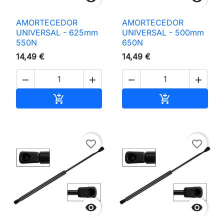
AMORTECEDOR
AMORTECEDOR
UNIVERSAL - 625mm
UNIVERSAL - 500mm
550N
650N
14,49 €
14,49 €




Adicionar ao carrinho
Adicionar ao 


favorite_border
favorite_border

