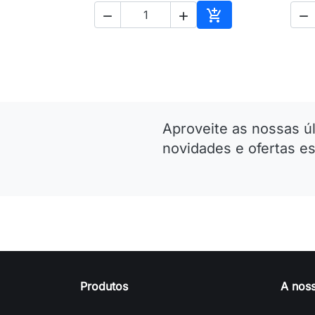




Adicionar ao carri
Aproveite as nossas ú
novidades e ofertas es
Produtos
A nos