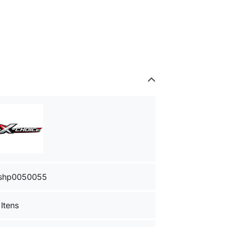
shp0050055
 Itens