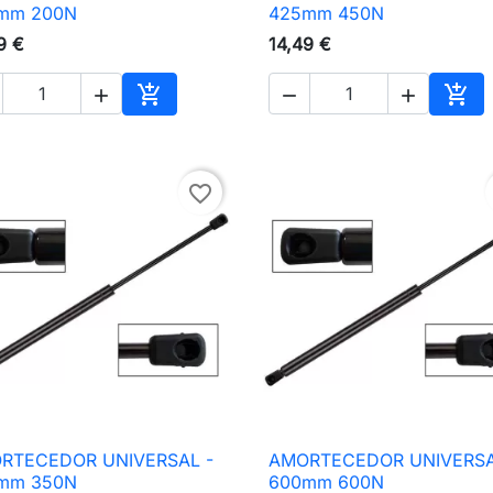

Vista rápida

Vista rápida
mm 200N
425mm 450N
9 €
14,49 €





nho
Adicionar ao carrinho
Adic
favorite_border
RTECEDOR UNIVERSAL -
AMORTECEDOR UNIVERSA

Vista rápida

Vista rápida
mm 350N
600mm 600N