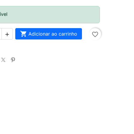
ível

Adicionar ao carrinho
favorite_border
