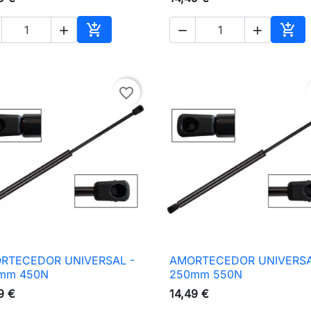





nho
Adicionar ao carrinho
Adic
favorite_border
RTECEDOR UNIVERSAL -
AMORTECEDOR UNIVERSA

Vista rápida

Vista rápida
mm 450N
250mm 550N
9 €
14,49 €