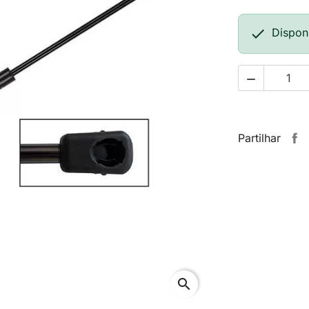

Dispon

Partilhar
search