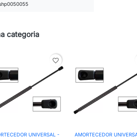
shp0050055
a categoria
favorite_border
RTECEDOR UNIVERSAL -
AMORTECEDOR UNIVERSA