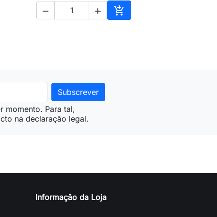



ionar ao carrinho
Adicionar ao carrinho
r momento. Para tal,
cto na declaração legal.
Informação da Loja