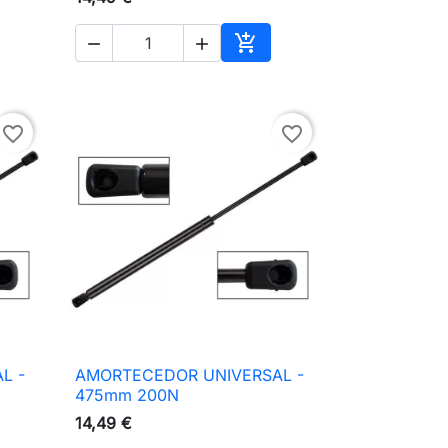



ionar ao carrinho
Adicionar ao carrinho
favorite_border
favorite_border
L -
AMORTECEDOR UNIVERSAL -

Vista rápida
475mm 200N
14,49 €