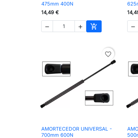

Vista rápida
475mm 400N
625
14,49 €
14,4




Adicionar ao carri
favorite_border
AMORTECEDOR UNIVERSAL -
AMO

Vista rápida
700mm 600N
500