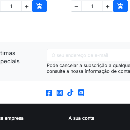





nho
Adicionar ao carrinho
Adic
ltimas
peciais
Pode cancelar a subscrição a qualque
consulte a nossa informação de conta
sa empresa
A sua conta