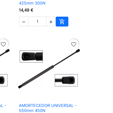

Vista rápida
425mm 300N
14,49 €



ionar ao carrinho
Adicionar ao carrinho
favorite_border
favorite_border
L -
AMORTECEDOR UNIVERSAL -

Vista rápida
550mm 450N