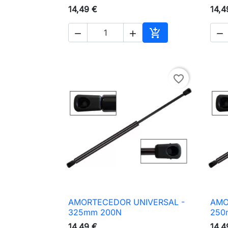
14,49 €
14,4




Adicionar ao carri
favorite_border
AMORTECEDOR UNIVERSAL -
AMO

Vista rápida
325mm 200N
250
14,49 €
14,4