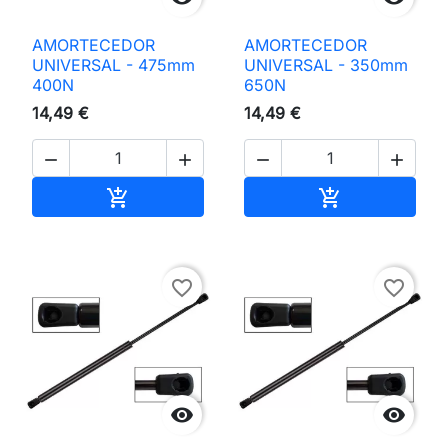
AMORTECEDOR
AMORTECEDOR
UNIVERSAL - 475mm
UNIVERSAL - 350mm
400N
650N
14,49 €
14,49 €




Adicionar ao carrinho
Adicionar ao 


favorite_border
favorite_border

