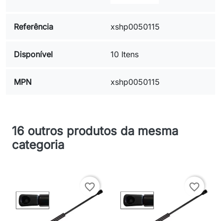
Referência
xshp0050115
Disponível
10 Itens
MPN
xshp0050115
16 outros produtos da mesma
categoria
favorite_border
favorite_border