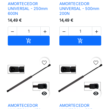
AMORTECEDOR
AMORTECEDOR
UNIVERSAL - 250mm
UNIVERSAL - 500mm
600N
200N
14,49 €
14,49 €




Adicionar ao carrinho
Adicionar ao 


favorite_border
favorite_border


AMORTECEDOR
AMORTECEDOR