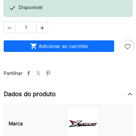

Disponível



Adicionar ao carrinho
favorite_border
Partilhar
Dados do produto
Marca