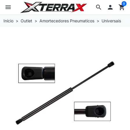
0
menu
search

shopping_cart
Início
Outlet
Amortecedores Pneumaticos
Universais