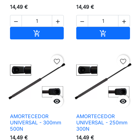
14,49 €
14,49 €




Adicionar ao carrinho
Adicionar ao 


favorite_border
favorite_border


AMORTECEDOR
AMORTECEDOR
UNIVERSAL - 300mm
UNIVERSAL - 250mm
500N
300N
14,49 €
14,49 €