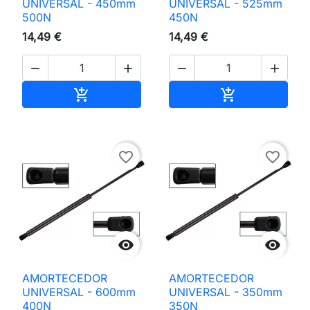
UNIVERSAL - 450mm
UNIVERSAL - 525mm
500N
450N
14,49 €
14,49 €




Adicionar ao carrinho
Adicionar ao 


favorite_border
favorite_border


AMORTECEDOR
AMORTECEDOR
UNIVERSAL - 600mm
UNIVERSAL - 350mm
400N
350N