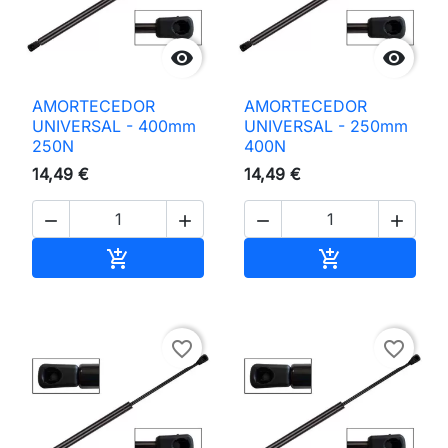


AMORTECEDOR
AMORTECEDOR
UNIVERSAL - 400mm
UNIVERSAL - 250mm
250N
400N
14,49 €
14,49 €




Adicionar ao carrinho
Adicionar ao 


favorite_border
favorite_border