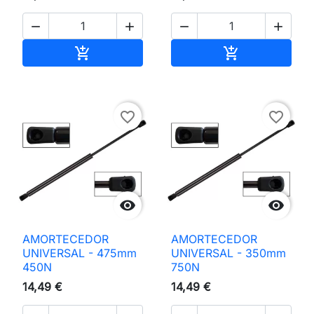




Adicionar ao carrinho
Adicionar ao 


favorite_border
favorite_border


AMORTECEDOR
AMORTECEDOR
UNIVERSAL - 475mm
UNIVERSAL - 350mm
450N
750N
14,49 €
14,49 €