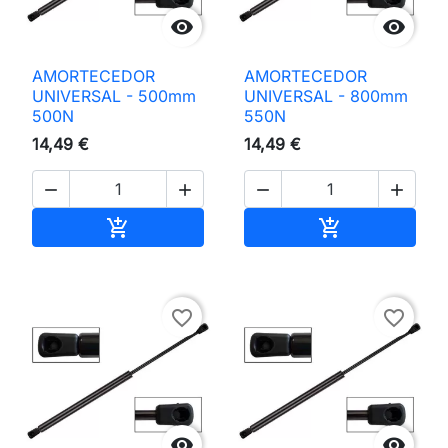


AMORTECEDOR
AMORTECEDOR
UNIVERSAL - 500mm
UNIVERSAL - 800mm
500N
550N
14,49 €
14,49 €




Adicionar ao carrinho
Adicionar ao 


favorite_border
favorite_border

