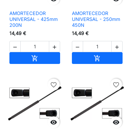
AMORTECEDOR
AMORTECEDOR
UNIVERSAL - 425mm
UNIVERSAL - 250mm
200N
450N
14,49 €
14,49 €




Adicionar ao carrinho
Adicionar ao 


favorite_border
favorite_border

