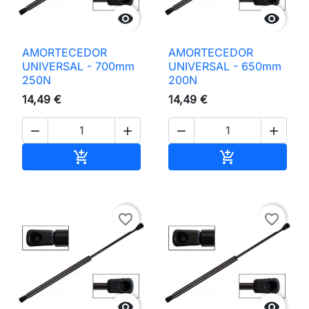


AMORTECEDOR
AMORTECEDOR
UNIVERSAL - 700mm
UNIVERSAL - 650mm
250N
200N
14,49 €
14,49 €




Adicionar ao carrinho
Adicionar ao 


favorite_border
favorite_border

