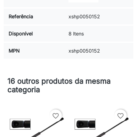
Referência
xshp0050152
Disponível
8 Itens
MPN
xshp0050152
16 outros produtos da mesma
categoria
favorite_border
favorite_border