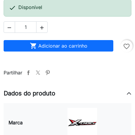

Disponível



Adicionar ao carrinho
favorite_border
Partilhar
Dados do produto
Marca