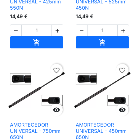
UNIVERSAL - 425mm
UNIVERSAL - 525mm
550N
450N
14,49 €
14,49 €




Adicionar ao carrinho
Adicionar ao 


favorite_border
favorite_border


AMORTECEDOR
AMORTECEDOR
UNIVERSAL - 750mm
UNIVERSAL - 450mm
650N
650N