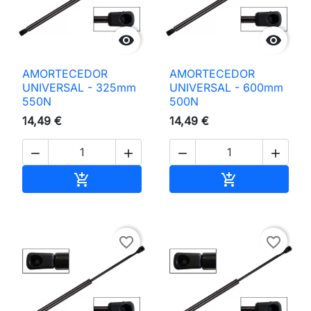


AMORTECEDOR
AMORTECEDOR
UNIVERSAL - 325mm
UNIVERSAL - 600mm
550N
500N
14,49 €
14,49 €




Adicionar ao carrinho
Adicionar ao 


favorite_border
favorite_border