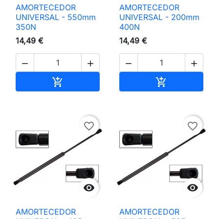
AMORTECEDOR
AMORTECEDOR
UNIVERSAL - 550mm
UNIVERSAL - 200mm
350N
400N
14,49 €
14,49 €




Adicionar ao carrinho
Adicionar ao 


favorite_border
favorite_border


AMORTECEDOR
AMORTECEDOR