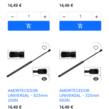
14,49 €
14,49 €




Adicionar ao carrinho
Adicionar ao 


favorite_border
favorite_border


AMORTECEDOR
AMORTECEDOR
UNIVERSAL - 625mm
UNIVERSAL - 325mm
200N
650N
14,49 €
14,49 €