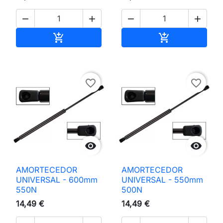




Adicionar ao carrinho
Adicionar ao 


favorite_border
favorite_border


AMORTECEDOR
AMORTECEDOR
UNIVERSAL - 600mm
UNIVERSAL - 550mm
550N
500N
14,49 €
14,49 €