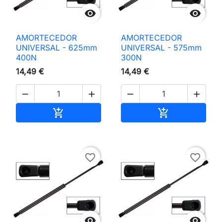


AMORTECEDOR
AMORTECEDOR
UNIVERSAL - 625mm
UNIVERSAL - 575mm
400N
300N
14,49 €
14,49 €




Adicionar ao carrinho
Adicionar ao 


favorite_border
favorite_border

