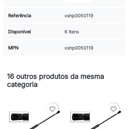
Referência
xshp0050119
Disponível
6 Itens
MPN
xshp0050119
16 outros produtos da mesma
categoria
favorite_border
favorite_border