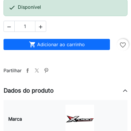

Disponível



Adicionar ao carrinho
favorite_border
Partilhar
Dados do produto
Marca