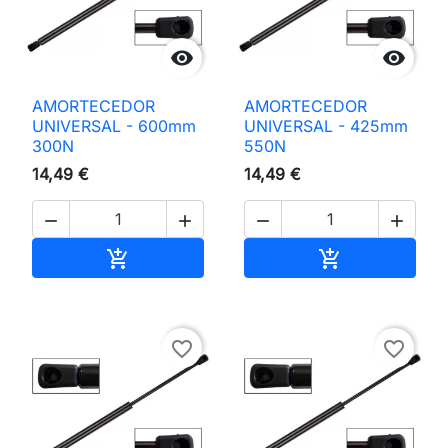


AMORTECEDOR
AMORTECEDOR
UNIVERSAL - 600mm
UNIVERSAL - 425mm
300N
550N
14,49 €
14,49 €




Adicionar ao carrinho
Adicionar ao 


favorite_border
favorite_border