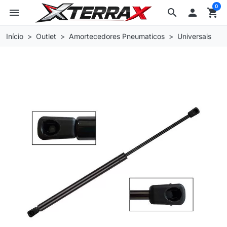
0
menu
search

shopping_cart
Início
Outlet
Amortecedores Pneumaticos
Universais