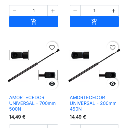




Adicionar ao carrinho
Adicionar ao 


favorite_border
favorite_border


AMORTECEDOR
AMORTECEDOR
UNIVERSAL - 700mm
UNIVERSAL - 200mm
500N
450N
14,49 €
14,49 €