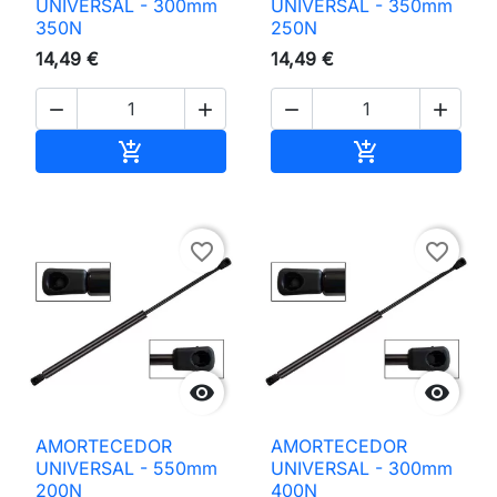
UNIVERSAL - 300mm
UNIVERSAL - 350mm
350N
250N
14,49 €
14,49 €




Adicionar ao carrinho
Adicionar ao 


favorite_border
favorite_border


AMORTECEDOR
AMORTECEDOR
UNIVERSAL - 550mm
UNIVERSAL - 300mm
200N
400N