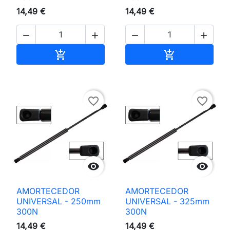
14,49 €
14,49 €




Adicionar ao carrinho
Adicionar ao 


favorite_border
favorite_border


AMORTECEDOR
AMORTECEDOR
UNIVERSAL - 250mm
UNIVERSAL - 325mm
300N
300N
14,49 €
14,49 €