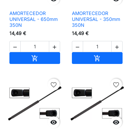
AMORTECEDOR
AMORTECEDOR
UNIVERSAL - 650mm
UNIVERSAL - 350mm
350N
350N
14,49 €
14,49 €




Adicionar ao carrinho
Adicionar ao 


favorite_border
favorite_border

