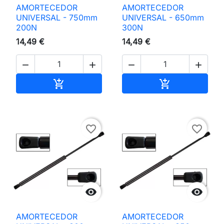
AMORTECEDOR
AMORTECEDOR
UNIVERSAL - 750mm
UNIVERSAL - 650mm
200N
300N
14,49 €
14,49 €




Adicionar ao carrinho
Adicionar ao 


favorite_border
favorite_border


AMORTECEDOR
AMORTECEDOR