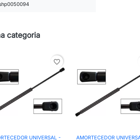
shp0050094
a categoria
favorite_border
RTECEDOR UNIVERSAL -
AMORTECEDOR UNIVERSA