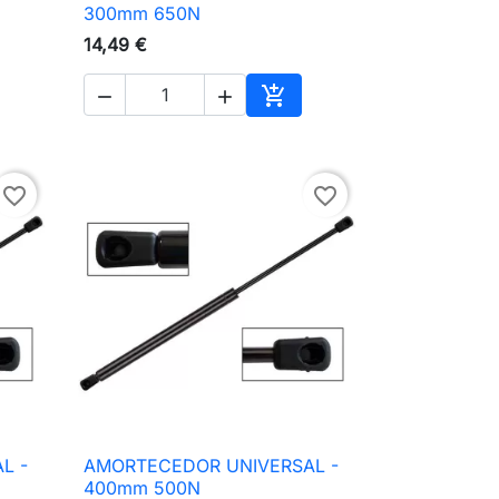

Vista rápida
300mm 650N
14,49 €



ionar ao carrinho
Adicionar ao carrinho
favorite_border
favorite_border
L -
AMORTECEDOR UNIVERSAL -

Vista rápida
400mm 500N