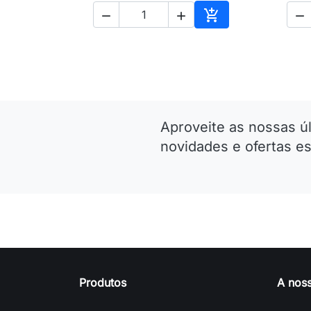




Adicionar ao carri
Aproveite as nossas ú
novidades e ofertas es
Produtos
A nos