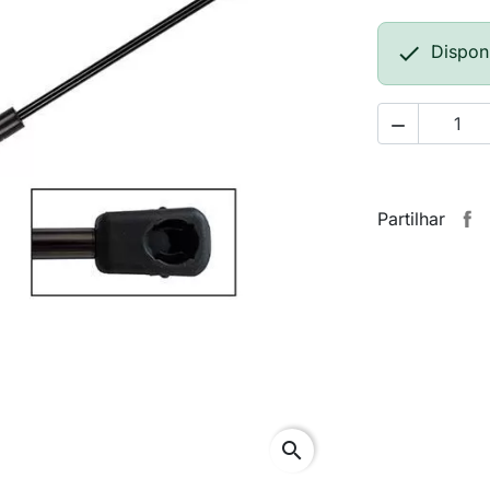

Dispon

Partilhar
search