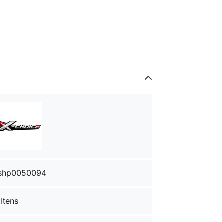
shp0050094
 Itens