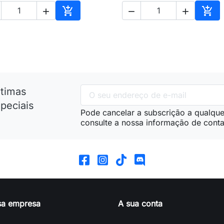





nho
Adicionar ao carrinho
Adic
ltimas
peciais
Pode cancelar a subscrição a qualque
consulte a nossa informação de conta
sa empresa
A sua conta