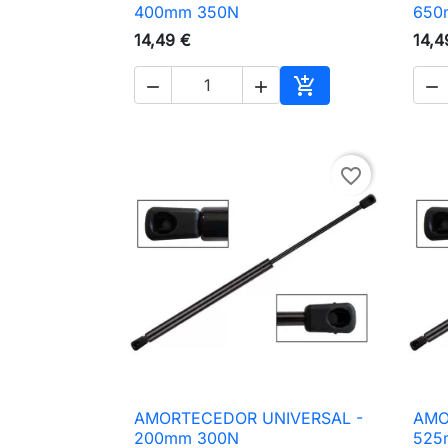

Vista rápida
400mm 350N
650
14,49 €
14,4




Adicionar ao carri
favorite_border
AMORTECEDOR UNIVERSAL -
AMO

Vista rápida
200mm 300N
525