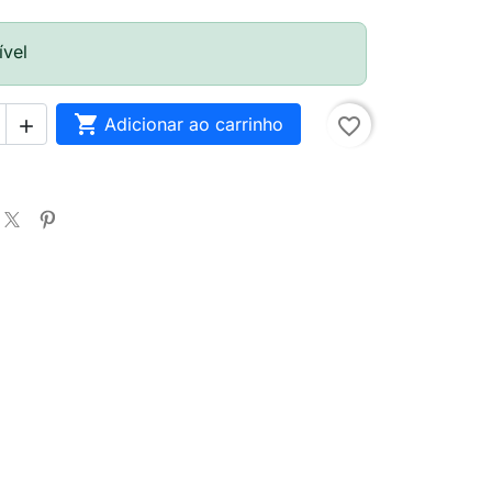
ível

Adicionar ao carrinho
favorite_border
