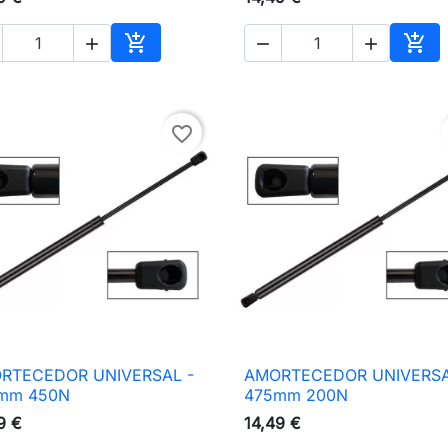





nho
Adicionar ao carrinho
Adic
favorite_border
RTECEDOR UNIVERSAL -
AMORTECEDOR UNIVERSA

Vista rápida

Vista rápida
mm 450N
475mm 200N
9 €
14,49 €