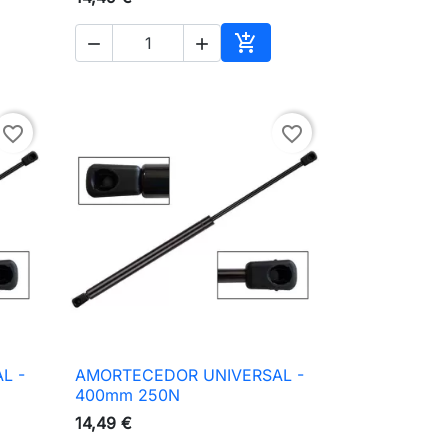



ionar ao carrinho
Adicionar ao carrinho
favorite_border
favorite_border
L -
AMORTECEDOR UNIVERSAL -

Vista rápida
400mm 250N
14,49 €