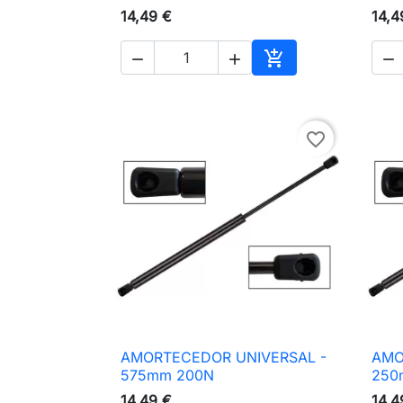
14,49 €
14,4




Adicionar ao carri
favorite_border
AMORTECEDOR UNIVERSAL -
AMO

Vista rápida
575mm 200N
250
14,49 €
14,4