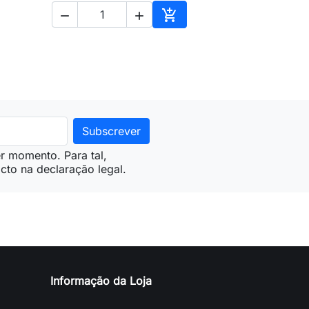



ionar ao carrinho
Adicionar ao carrinho
r momento. Para tal,
cto na declaração legal.
Informação da Loja