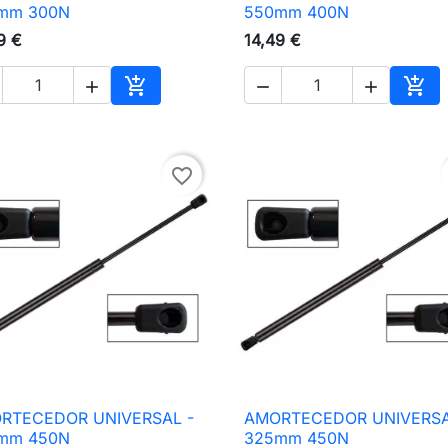

Vista rápida

Vista rápida
mm 300N
550mm 400N
9 €
14,49 €





nho
Adicionar ao carrinho
Adic
favorite_border
RTECEDOR UNIVERSAL -
AMORTECEDOR UNIVERSA

Vista rápida

Vista rápida
mm 450N
325mm 450N