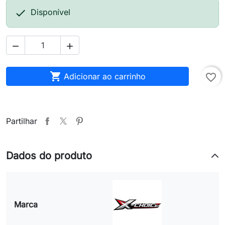

Disponível



Adicionar ao carrinho
favorite_border
Partilhar
Dados do produto
Marca