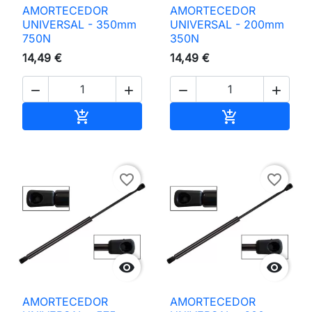
AMORTECEDOR
AMORTECEDOR
UNIVERSAL - 350mm
UNIVERSAL - 200mm
750N
350N
14,49 €
14,49 €




Adicionar ao carrinho
Adicionar ao 


favorite_border
favorite_border


AMORTECEDOR
AMORTECEDOR