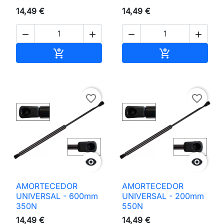
14,49 €
14,49 €




Adicionar ao carrinho
Adicionar ao 


favorite_border
favorite_border


AMORTECEDOR
AMORTECEDOR
UNIVERSAL - 600mm
UNIVERSAL - 200mm
350N
550N
14,49 €
14,49 €