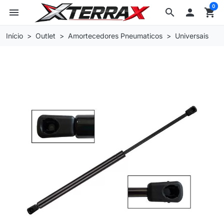
0
menu
search

shopping_cart
Início
Outlet
Amortecedores Pneumaticos
Universais