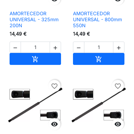
AMORTECEDOR
AMORTECEDOR
UNIVERSAL - 325mm
UNIVERSAL - 800mm
200N
550N
14,49 €
14,49 €




Adicionar ao carrinho
Adicionar ao 


favorite_border
favorite_border

