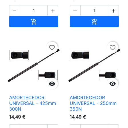




Adicionar ao carrinho
Adicionar ao 


favorite_border
favorite_border


AMORTECEDOR
AMORTECEDOR
UNIVERSAL - 425mm
UNIVERSAL - 250mm
300N
350N
14,49 €
14,49 €