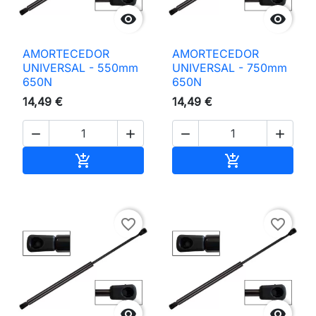


AMORTECEDOR
AMORTECEDOR
UNIVERSAL - 550mm
UNIVERSAL - 750mm
650N
650N
14,49 €
14,49 €




Adicionar ao carrinho
Adicionar ao 


favorite_border
favorite_border

