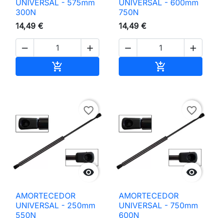
UNIVERSAL - 575mm
UNIVERSAL - 600mm
300N
750N
14,49 €
14,49 €




Adicionar ao carrinho
Adicionar ao 


favorite_border
favorite_border


AMORTECEDOR
AMORTECEDOR
UNIVERSAL - 250mm
UNIVERSAL - 750mm
550N
600N