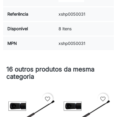
Referência
xshp0050031
Disponível
8 Itens
MPN
xshp0050031
16 outros produtos da mesma
categoria
favorite_border
favorite_border