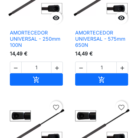


AMORTECEDOR
AMORTECEDOR
UNIVERSAL - 250mm
UNIVERSAL - 575mm
100N
650N
14,49 €
14,49 €




Adicionar ao carrinho
Adicionar ao 


favorite_border
favorite_border