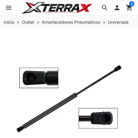
0
menu
search

shopping_cart
Início
Outlet
Amortecedores Pneumaticos
Universais