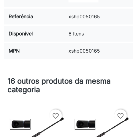
Referência
xshp0050165
Disponível
8 Itens
MPN
xshp0050165
16 outros produtos da mesma
categoria
favorite_border
favorite_border