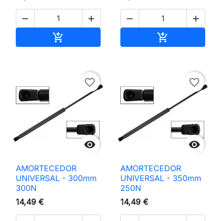




Adicionar ao carrinho
Adicionar ao 


favorite_border
favorite_border


AMORTECEDOR
AMORTECEDOR
UNIVERSAL - 300mm
UNIVERSAL - 350mm
300N
250N
14,49 €
14,49 €