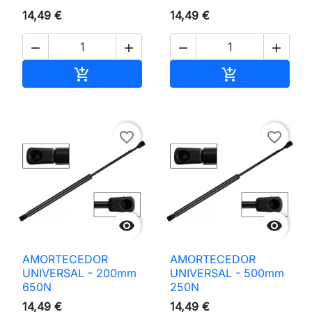
14,49 €
14,49 €




Adicionar ao carrinho
Adicionar ao 


favorite_border
favorite_border


AMORTECEDOR
AMORTECEDOR
UNIVERSAL - 200mm
UNIVERSAL - 500mm
650N
250N
14,49 €
14,49 €