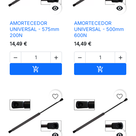


AMORTECEDOR
AMORTECEDOR
UNIVERSAL - 575mm
UNIVERSAL - 500mm
200N
600N
14,49 €
14,49 €




Adicionar ao carrinho
Adicionar ao 


favorite_border
favorite_border

