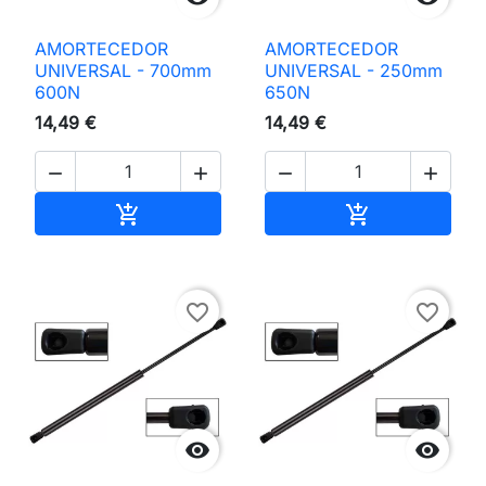
AMORTECEDOR
AMORTECEDOR
UNIVERSAL - 700mm
UNIVERSAL - 250mm
600N
650N
14,49 €
14,49 €




Adicionar ao carrinho
Adicionar ao 


favorite_border
favorite_border

