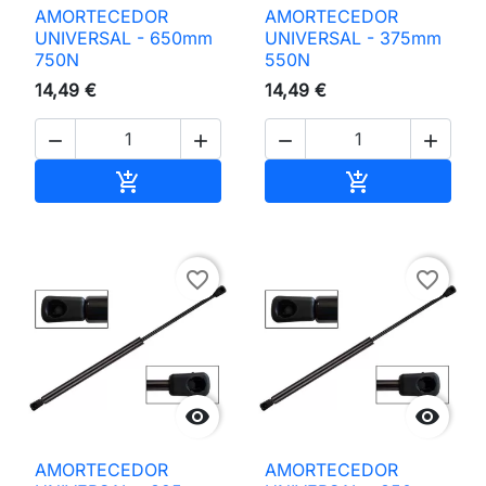
AMORTECEDOR
AMORTECEDOR
UNIVERSAL - 650mm
UNIVERSAL - 375mm
750N
550N
14,49 €
14,49 €




Adicionar ao carrinho
Adicionar ao 


favorite_border
favorite_border


AMORTECEDOR
AMORTECEDOR