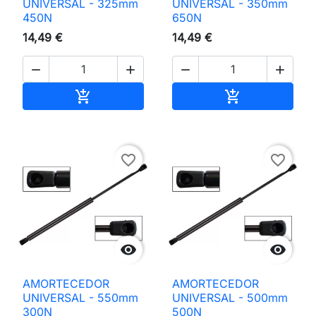
UNIVERSAL - 325mm
UNIVERSAL - 350mm
450N
650N
14,49 €
14,49 €




Adicionar ao carrinho
Adicionar ao 


favorite_border
favorite_border


AMORTECEDOR
AMORTECEDOR
UNIVERSAL - 550mm
UNIVERSAL - 500mm
300N
500N