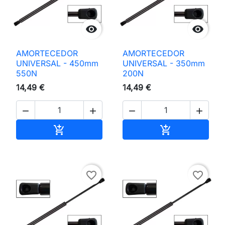


AMORTECEDOR
AMORTECEDOR
UNIVERSAL - 450mm
UNIVERSAL - 350mm
550N
200N
14,49 €
14,49 €




Adicionar ao carrinho
Adicionar ao 


favorite_border
favorite_border