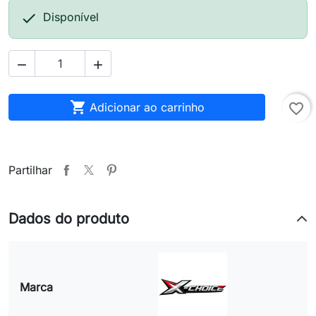

Disponível



Adicionar ao carrinho
favorite_border
Partilhar
Dados do produto
Marca