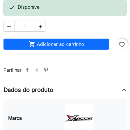

Disponível



Adicionar ao carrinho
favorite_border
Partilhar
Dados do produto
Marca