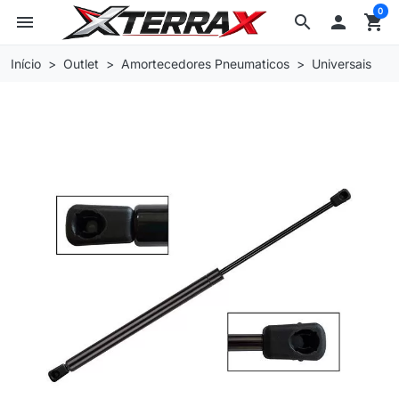
0
menu
search

shopping_cart
Início
Outlet
Amortecedores Pneumaticos
Universais