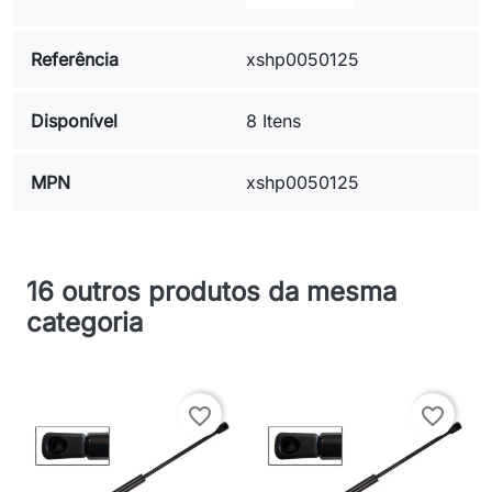
Referência
xshp0050125
Disponível
8 Itens
MPN
xshp0050125
16 outros produtos da mesma
categoria
favorite_border
favorite_border