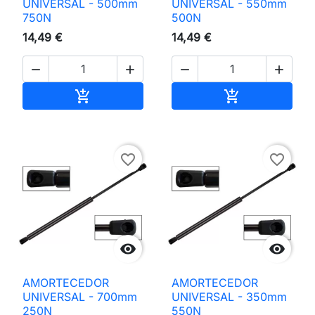
UNIVERSAL - 500mm
UNIVERSAL - 550mm
750N
500N
14,49 €
14,49 €




Adicionar ao carrinho
Adicionar ao 


favorite_border
favorite_border


AMORTECEDOR
AMORTECEDOR
UNIVERSAL - 700mm
UNIVERSAL - 350mm
250N
550N