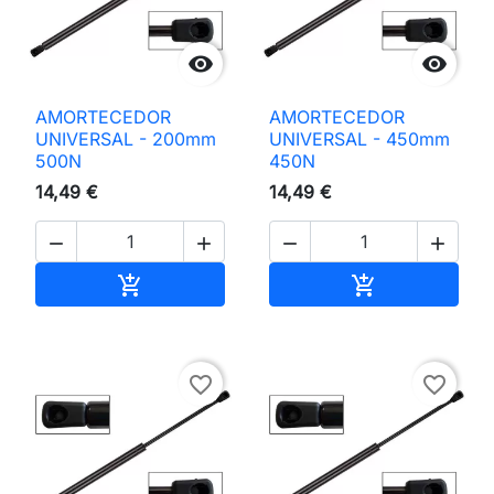


AMORTECEDOR
AMORTECEDOR
UNIVERSAL - 200mm
UNIVERSAL - 450mm
500N
450N
14,49 €
14,49 €




Adicionar ao carrinho
Adicionar ao 


favorite_border
favorite_border