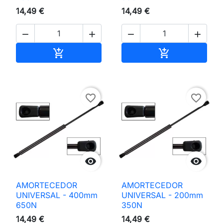
14,49 €
14,49 €




Adicionar ao carrinho
Adicionar ao 


favorite_border
favorite_border


AMORTECEDOR
AMORTECEDOR
UNIVERSAL - 400mm
UNIVERSAL - 200mm
650N
350N
14,49 €
14,49 €