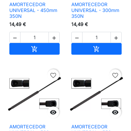
AMORTECEDOR
AMORTECEDOR
UNIVERSAL - 450mm
UNIVERSAL - 300mm
350N
350N
14,49 €
14,49 €




Adicionar ao carrinho
Adicionar ao 


favorite_border
favorite_border


AMORTECEDOR
AMORTECEDOR