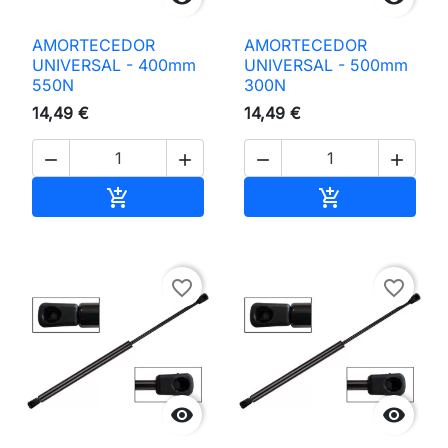
AMORTECEDOR
AMORTECEDOR
UNIVERSAL - 400mm
UNIVERSAL - 500mm
550N
300N
14,49 €
14,49 €




Adicionar ao carrinho
Adicionar ao 


favorite_border
favorite_border

