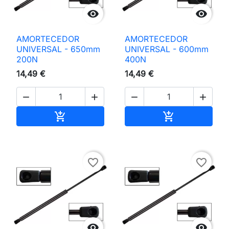


AMORTECEDOR
AMORTECEDOR
UNIVERSAL - 650mm
UNIVERSAL - 600mm
200N
400N
14,49 €
14,49 €




Adicionar ao carrinho
Adicionar ao 


favorite_border
favorite_border

