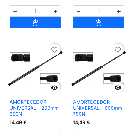




Adicionar ao carrinho
Adicionar ao 


favorite_border
favorite_border


AMORTECEDOR
AMORTECEDOR
UNIVERSAL - 200mm
UNIVERSAL - 600mm
650N
750N
14,49 €
14,49 €