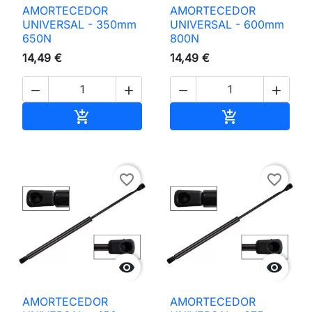
AMORTECEDOR
AMORTECEDOR
UNIVERSAL - 350mm
UNIVERSAL - 600mm
650N
800N
14,49 €
14,49 €




Adicionar ao carrinho
Adicionar ao 


favorite_border
favorite_border


AMORTECEDOR
AMORTECEDOR