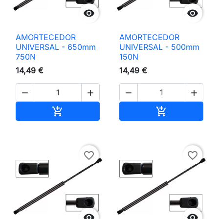


AMORTECEDOR
AMORTECEDOR
UNIVERSAL - 650mm
UNIVERSAL - 500mm
750N
150N
14,49 €
14,49 €




Adicionar ao carrinho
Adicionar ao 


favorite_border
favorite_border

