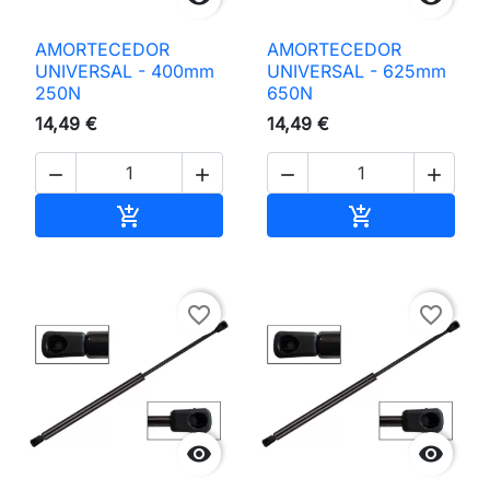
AMORTECEDOR
AMORTECEDOR
UNIVERSAL - 400mm
UNIVERSAL - 625mm
250N
650N
14,49 €
14,49 €




Adicionar ao carrinho
Adicionar ao 


favorite_border
favorite_border

