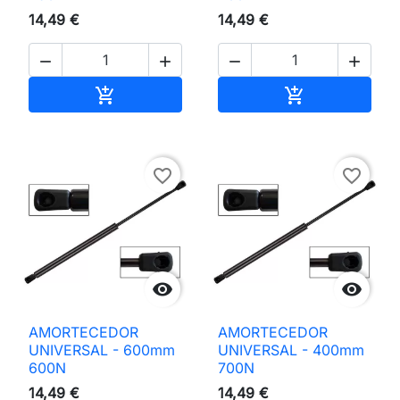
14,49 €
14,49 €




Adicionar ao carrinho
Adicionar ao 


favorite_border
favorite_border


AMORTECEDOR
AMORTECEDOR
UNIVERSAL - 600mm
UNIVERSAL - 400mm
600N
700N
14,49 €
14,49 €