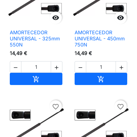


AMORTECEDOR
AMORTECEDOR
UNIVERSAL - 325mm
UNIVERSAL - 450mm
550N
750N
14,49 €
14,49 €




Adicionar ao carrinho
Adicionar ao 


favorite_border
favorite_border