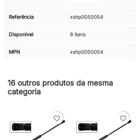
Referência
xshp0050054
Disponível
8 Itens
MPN
xshp0050054
16 outros produtos da mesma
categoria
favorite_border
favorite_border