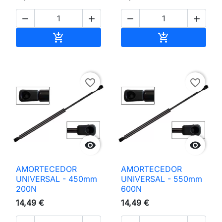




Adicionar ao carrinho
Adicionar ao 


favorite_border
favorite_border


AMORTECEDOR
AMORTECEDOR
UNIVERSAL - 450mm
UNIVERSAL - 550mm
200N
600N
14,49 €
14,49 €