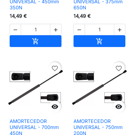
UNIVERSAL - 450mm
UNIVERSAL - 375mm
350N
650N
14,49 €
14,49 €




Adicionar ao carrinho
Adicionar ao 


favorite_border
favorite_border


AMORTECEDOR
AMORTECEDOR
UNIVERSAL - 700mm
UNIVERSAL - 750mm
450N
200N