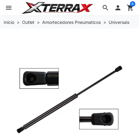
0
menu
search

shopping_cart
Início
Outlet
Amortecedores Pneumaticos
Universais