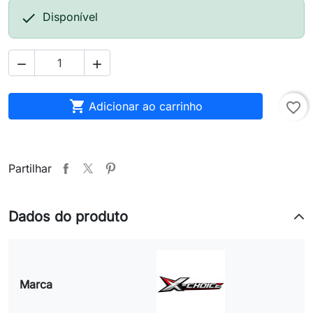

Disponível



Adicionar ao carrinho
favorite_border
Partilhar
Dados do produto
Marca