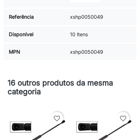
Referência
xshp0050049
Disponível
10 Itens
MPN
xshp0050049
16 outros produtos da mesma
categoria
favorite_border
favorite_border