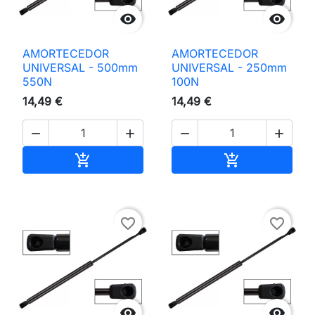


AMORTECEDOR
AMORTECEDOR
UNIVERSAL - 500mm
UNIVERSAL - 250mm
550N
100N
14,49 €
14,49 €




Adicionar ao carrinho
Adicionar ao 


favorite_border
favorite_border

