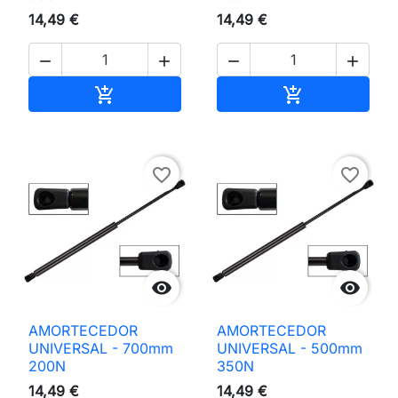
14,49 €
14,49 €




Adicionar ao carrinho
Adicionar ao 


favorite_border
favorite_border


AMORTECEDOR
AMORTECEDOR
UNIVERSAL - 700mm
UNIVERSAL - 500mm
200N
350N
14,49 €
14,49 €