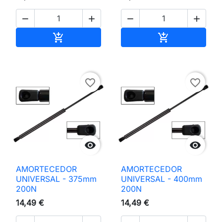




Adicionar ao carrinho
Adicionar ao 


favorite_border
favorite_border


AMORTECEDOR
AMORTECEDOR
UNIVERSAL - 375mm
UNIVERSAL - 400mm
200N
200N
14,49 €
14,49 €