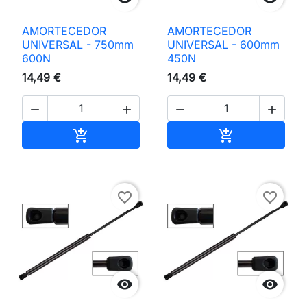
AMORTECEDOR
AMORTECEDOR
UNIVERSAL - 750mm
UNIVERSAL - 600mm
600N
450N
14,49 €
14,49 €




Adicionar ao carrinho
Adicionar ao 


favorite_border
favorite_border

