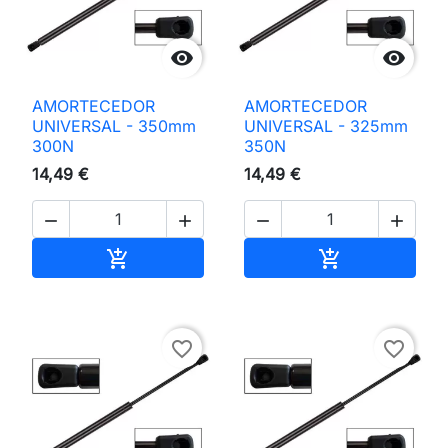


AMORTECEDOR
AMORTECEDOR
UNIVERSAL - 350mm
UNIVERSAL - 325mm
300N
350N
14,49 €
14,49 €




Adicionar ao carrinho
Adicionar ao 


favorite_border
favorite_border