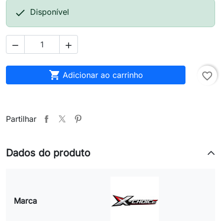

Disponível



Adicionar ao carrinho
favorite_border
Partilhar
Dados do produto
Marca