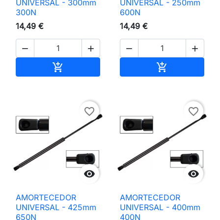
UNIVERSAL - 300mm
UNIVERSAL - 250mm
300N
600N
14,49 €
14,49 €




Adicionar ao carrinho
Adicionar ao 


favorite_border
favorite_border


AMORTECEDOR
AMORTECEDOR
UNIVERSAL - 425mm
UNIVERSAL - 400mm
650N
400N