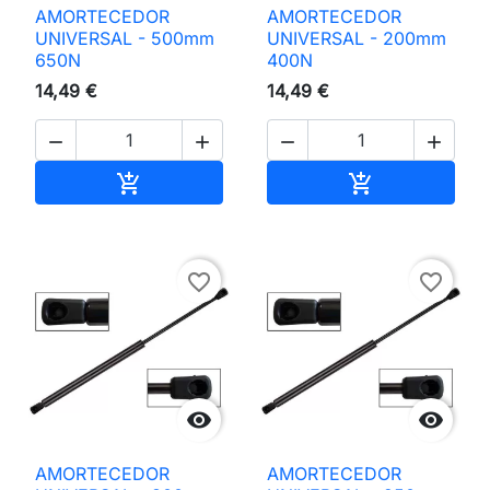
AMORTECEDOR
AMORTECEDOR
UNIVERSAL - 500mm
UNIVERSAL - 200mm
650N
400N
14,49 €
14,49 €




Adicionar ao carrinho
Adicionar ao 


favorite_border
favorite_border


AMORTECEDOR
AMORTECEDOR