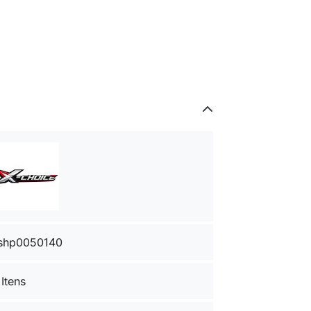
shp0050140
 Itens