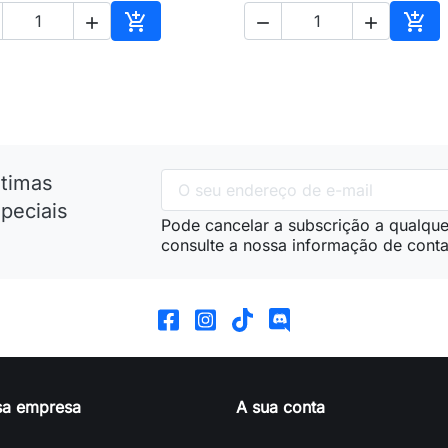





nho
Adicionar ao carrinho
Adic
ltimas
peciais
Pode cancelar a subscrição a qualque
consulte a nossa informação de conta
sa empresa
A sua conta