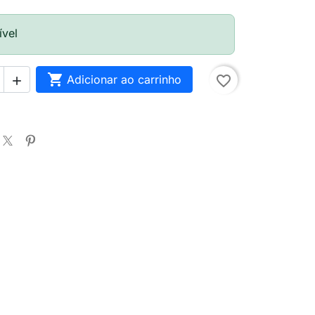
ível

Adicionar ao carrinho
favorite_border
