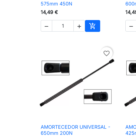

Vista rápida
575mm 450N
600
14,49 €
14,4




Adicionar ao carri
favorite_border
AMORTECEDOR UNIVERSAL -
AMO

Vista rápida
650mm 200N
425