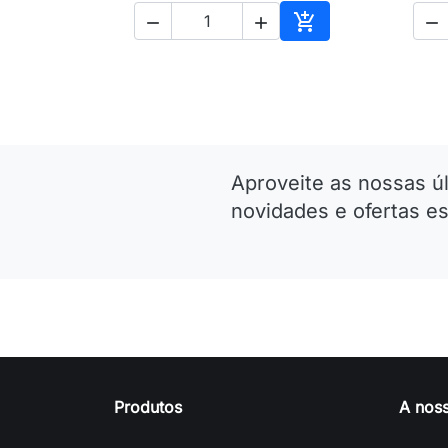




Adicionar ao carri
Aproveite as nossas ú
novidades e ofertas es
Produtos
A nos