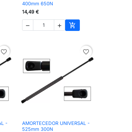

Vista rápida
400mm 650N
14,49 €



ionar ao carrinho
Adicionar ao carrinho
favorite_border
favorite_border
L -
AMORTECEDOR UNIVERSAL -

Vista rápida
525mm 300N