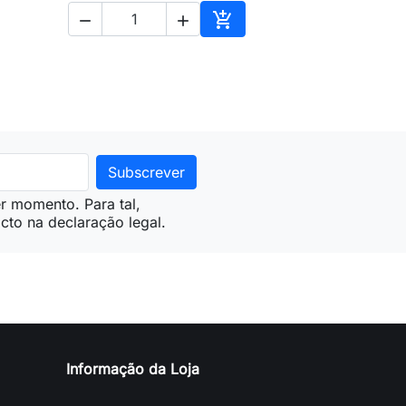



ionar ao carrinho
Adicionar ao carrinho
r momento. Para tal,
cto na declaração legal.
Informação da Loja