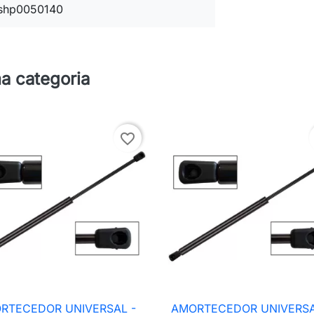
shp0050140
a categoria
favorite_border
RTECEDOR UNIVERSAL -
AMORTECEDOR UNIVERSA