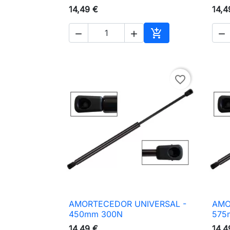
14,49 €
14,4




Adicionar ao carri
favorite_border
AMORTECEDOR UNIVERSAL -
AMO

Vista rápida
450mm 300N
575
14,49 €
14,4