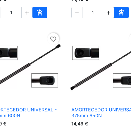





nho
Adicionar ao carrinho
Adic
favorite_border
RTECEDOR UNIVERSAL -
AMORTECEDOR UNIVERSA

Vista rápida

Vista rápida
mm 600N
375mm 650N
9 €
14,49 €