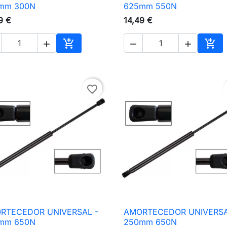

Vista rápida

Vista rápida
mm 300N
625mm 550N
9 €
14,49 €





nho
Adicionar ao carrinho
Adic
favorite_border
RTECEDOR UNIVERSAL -
AMORTECEDOR UNIVERSA

Vista rápida

Vista rápida
mm 650N
250mm 650N