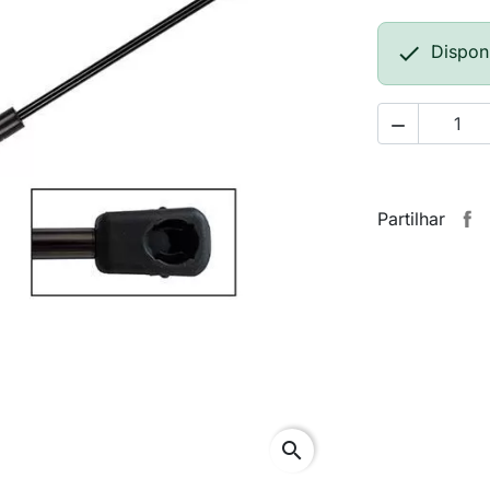

Dispon

Partilhar
search