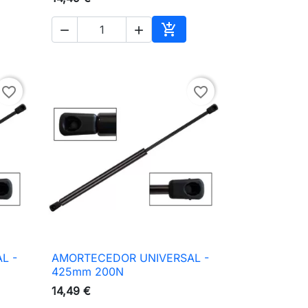



ionar ao carrinho
Adicionar ao carrinho
favorite_border
favorite_border
L -
AMORTECEDOR UNIVERSAL -

Vista rápida
425mm 200N
14,49 €