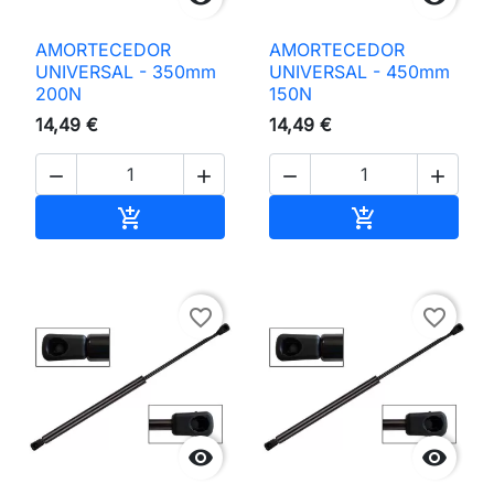
AMORTECEDOR
AMORTECEDOR
UNIVERSAL - 350mm
UNIVERSAL - 450mm
200N
150N
14,49 €
14,49 €




Adicionar ao carrinho
Adicionar ao 


favorite_border
favorite_border

