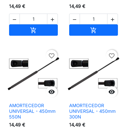
14,49 €
14,49 €




Adicionar ao carrinho
Adicionar ao 


favorite_border
favorite_border


AMORTECEDOR
AMORTECEDOR
UNIVERSAL - 450mm
UNIVERSAL - 450mm
550N
300N
14,49 €
14,49 €