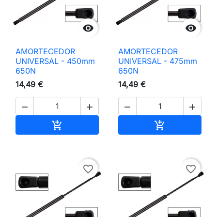


AMORTECEDOR
AMORTECEDOR
UNIVERSAL - 450mm
UNIVERSAL - 475mm
650N
650N
14,49 €
14,49 €




Adicionar ao carrinho
Adicionar ao 


favorite_border
favorite_border