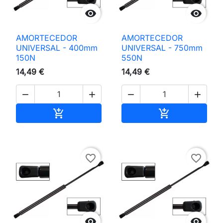


AMORTECEDOR
AMORTECEDOR
UNIVERSAL - 400mm
UNIVERSAL - 750mm
150N
550N
14,49 €
14,49 €




Adicionar ao carrinho
Adicionar ao 


favorite_border
favorite_border

