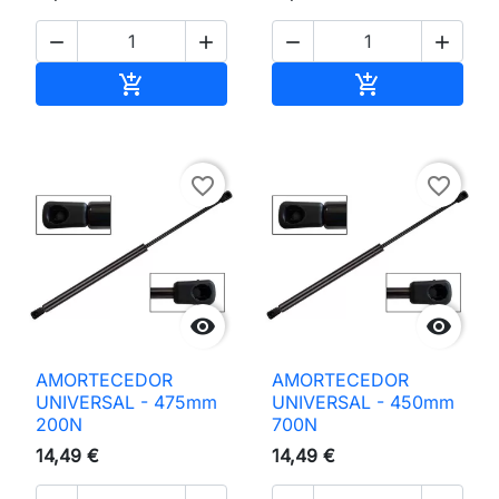




Adicionar ao carrinho
Adicionar ao 


favorite_border
favorite_border


AMORTECEDOR
AMORTECEDOR
UNIVERSAL - 475mm
UNIVERSAL - 450mm
200N
700N
14,49 €
14,49 €