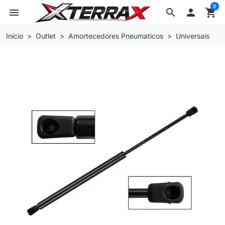
0
menu
search

shopping_cart
Início
Outlet
Amortecedores Pneumaticos
Universais