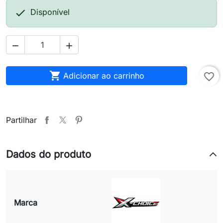

Disponível



Adicionar ao carrinho
favorite_border
Partilhar
Dados do produto
Marca