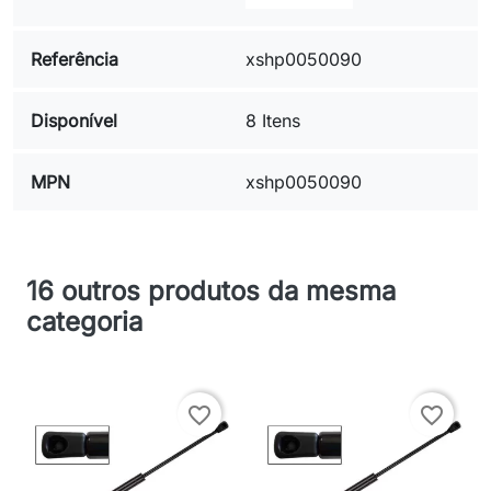
Referência
xshp0050090
Disponível
8 Itens
MPN
xshp0050090
16 outros produtos da mesma
categoria
favorite_border
favorite_border