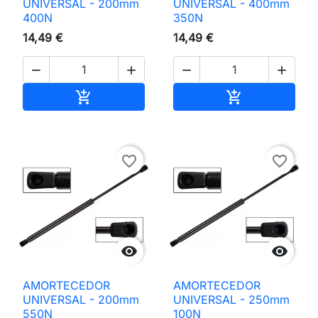
UNIVERSAL - 200mm
UNIVERSAL - 400mm
400N
350N
14,49 €
14,49 €




Adicionar ao carrinho
Adicionar ao 


favorite_border
favorite_border


AMORTECEDOR
AMORTECEDOR
UNIVERSAL - 200mm
UNIVERSAL - 250mm
550N
100N