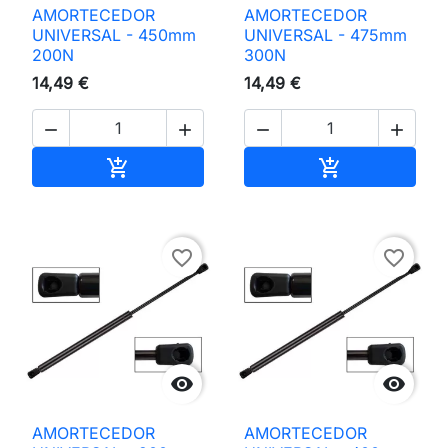
AMORTECEDOR
AMORTECEDOR
UNIVERSAL - 450mm
UNIVERSAL - 475mm
200N
300N
14,49 €
14,49 €




Adicionar ao carrinho
Adicionar ao 


favorite_border
favorite_border


AMORTECEDOR
AMORTECEDOR