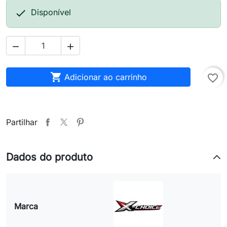

Disponível



Adicionar ao carrinho
favorite_border
Partilhar
Dados do produto
Marca