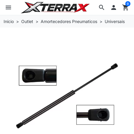
0
menu
search

shopping_cart
Início
Outlet
Amortecedores Pneumaticos
Universais