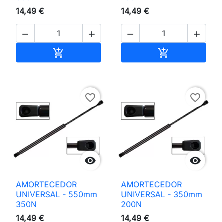
14,49 €
14,49 €




Adicionar ao carrinho
Adicionar ao 


favorite_border
favorite_border


AMORTECEDOR
AMORTECEDOR
UNIVERSAL - 550mm
UNIVERSAL - 350mm
350N
200N
14,49 €
14,49 €