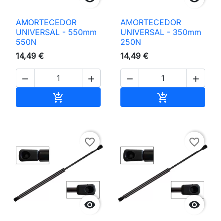
AMORTECEDOR
AMORTECEDOR
UNIVERSAL - 550mm
UNIVERSAL - 350mm
550N
250N
14,49 €
14,49 €




Adicionar ao carrinho
Adicionar ao 


favorite_border
favorite_border

