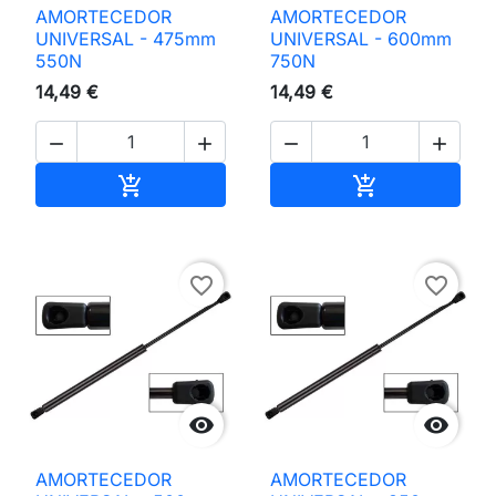
AMORTECEDOR
AMORTECEDOR
UNIVERSAL - 475mm
UNIVERSAL - 600mm
550N
750N
14,49 €
14,49 €




Adicionar ao carrinho
Adicionar ao 


favorite_border
favorite_border


AMORTECEDOR
AMORTECEDOR