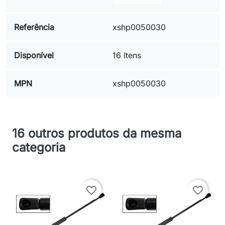
Referência
xshp0050030
Disponível
16 Itens
MPN
xshp0050030
16 outros produtos da mesma
categoria
favorite_border
favorite_border