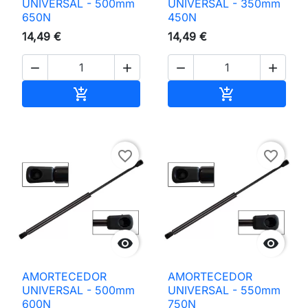
UNIVERSAL - 500mm
UNIVERSAL - 350mm
650N
450N
14,49 €
14,49 €




Adicionar ao carrinho
Adicionar ao 


favorite_border
favorite_border


AMORTECEDOR
AMORTECEDOR
UNIVERSAL - 500mm
UNIVERSAL - 550mm
600N
750N