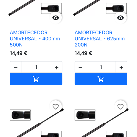


AMORTECEDOR
AMORTECEDOR
UNIVERSAL - 400mm
UNIVERSAL - 625mm
500N
200N
14,49 €
14,49 €




Adicionar ao carrinho
Adicionar ao 


favorite_border
favorite_border