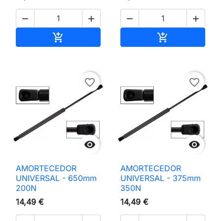




Adicionar ao carrinho
Adicionar ao 


favorite_border
favorite_border


AMORTECEDOR
AMORTECEDOR
UNIVERSAL - 650mm
UNIVERSAL - 375mm
200N
350N
14,49 €
14,49 €