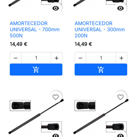


AMORTECEDOR
AMORTECEDOR
UNIVERSAL - 700mm
UNIVERSAL - 300mm
500N
200N
14,49 €
14,49 €




Adicionar ao carrinho
Adicionar ao 


favorite_border
favorite_border

