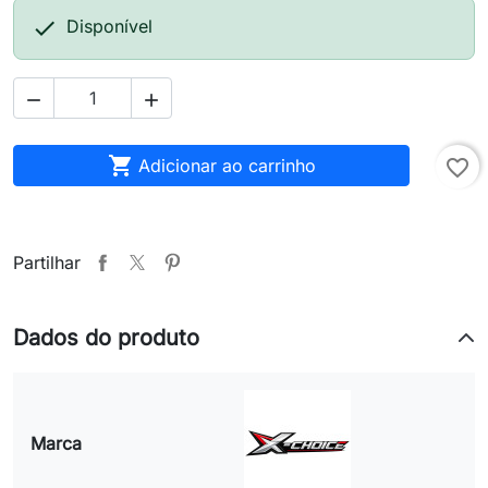

Disponível



Adicionar ao carrinho
favorite_border
Partilhar
Dados do produto
Marca