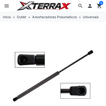
0
menu
search

shopping_cart
Início
Outlet
Amortecedores Pneumaticos
Universais