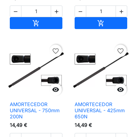




Adicionar ao carrinho
Adicionar ao 


favorite_border
favorite_border


AMORTECEDOR
AMORTECEDOR
UNIVERSAL - 750mm
UNIVERSAL - 425mm
200N
650N
14,49 €
14,49 €