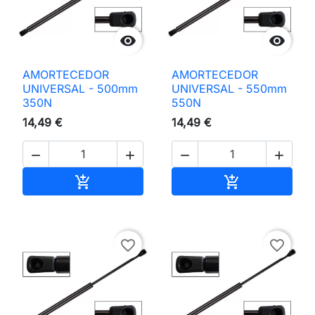


AMORTECEDOR
AMORTECEDOR
UNIVERSAL - 500mm
UNIVERSAL - 550mm
350N
550N
14,49 €
14,49 €




Adicionar ao carrinho
Adicionar ao 


favorite_border
favorite_border