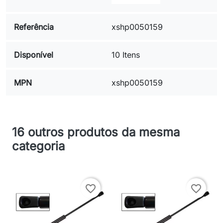
Referência
xshp0050159
Disponível
10 Itens
MPN
xshp0050159
16 outros produtos da mesma
categoria
favorite_border
favorite_border