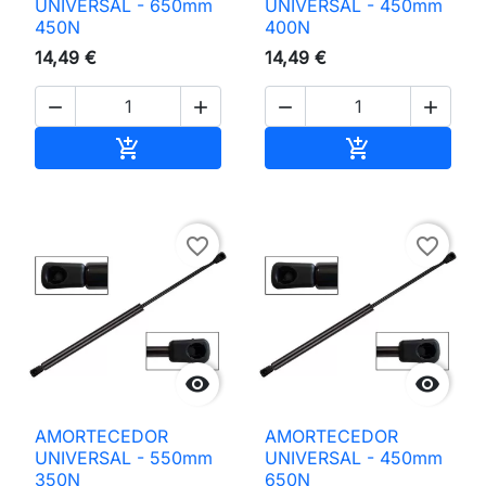
UNIVERSAL - 650mm
UNIVERSAL - 450mm
450N
400N
14,49 €
14,49 €




Adicionar ao carrinho
Adicionar ao 


favorite_border
favorite_border


AMORTECEDOR
AMORTECEDOR
UNIVERSAL - 550mm
UNIVERSAL - 450mm
350N
650N