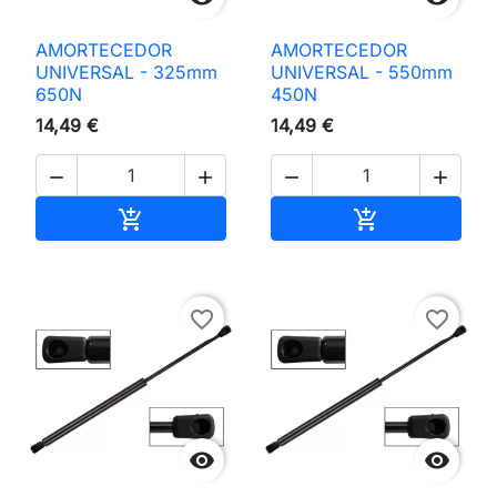
AMORTECEDOR
AMORTECEDOR
UNIVERSAL - 325mm
UNIVERSAL - 550mm
650N
450N
14,49 €
14,49 €




Adicionar ao carrinho
Adicionar ao 


favorite_border
favorite_border

