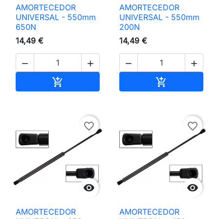
AMORTECEDOR
AMORTECEDOR
UNIVERSAL - 550mm
UNIVERSAL - 550mm
650N
200N
14,49 €
14,49 €




Adicionar ao carrinho
Adicionar ao 


favorite_border
favorite_border


AMORTECEDOR
AMORTECEDOR