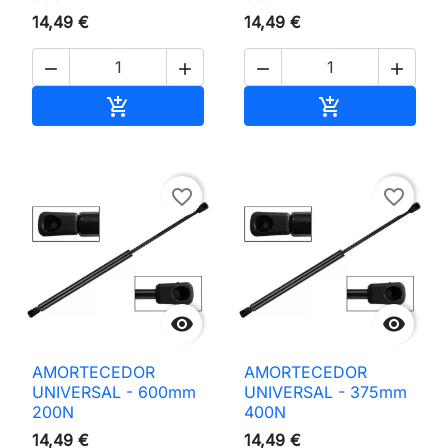
14,49 €
14,49 €




Adicionar ao carrinho
Adicionar ao 


favorite_border
favorite_border


AMORTECEDOR
AMORTECEDOR
UNIVERSAL - 600mm
UNIVERSAL - 375mm
200N
400N
14,49 €
14,49 €