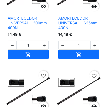


AMORTECEDOR
AMORTECEDOR
UNIVERSAL - 300mm
UNIVERSAL - 625mm
400N
400N
14,49 €
14,49 €




Adicionar ao carrinho
Adicionar ao 


favorite_border
favorite_border

