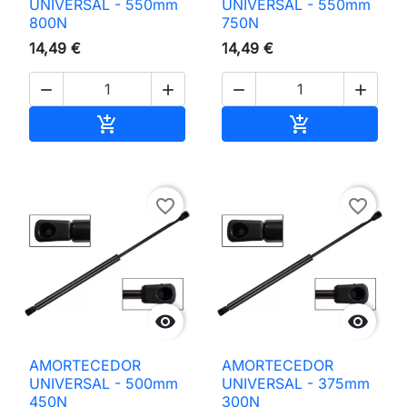
UNIVERSAL - 550mm
UNIVERSAL - 550mm
800N
750N
14,49 €
14,49 €




Adicionar ao carrinho
Adicionar ao 


favorite_border
favorite_border


AMORTECEDOR
AMORTECEDOR
UNIVERSAL - 500mm
UNIVERSAL - 375mm
450N
300N