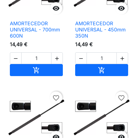


AMORTECEDOR
AMORTECEDOR
UNIVERSAL - 700mm
UNIVERSAL - 450mm
600N
350N
14,49 €
14,49 €




Adicionar ao carrinho
Adicionar ao 


favorite_border
favorite_border

