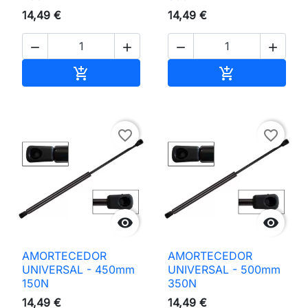
14,49 €
14,49 €




Adicionar ao carrinho
Adicionar ao 


favorite_border
favorite_border


AMORTECEDOR
AMORTECEDOR
UNIVERSAL - 450mm
UNIVERSAL - 500mm
150N
350N
14,49 €
14,49 €