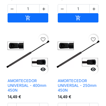




Adicionar ao carrinho
Adicionar ao 


favorite_border
favorite_border


AMORTECEDOR
AMORTECEDOR
UNIVERSAL - 400mm
UNIVERSAL - 250mm
450N
450N
14,49 €
14,49 €