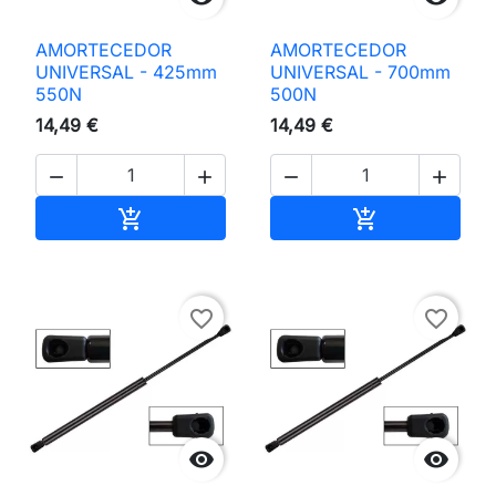
AMORTECEDOR
AMORTECEDOR
UNIVERSAL - 425mm
UNIVERSAL - 700mm
550N
500N
14,49 €
14,49 €




Adicionar ao carrinho
Adicionar ao 


favorite_border
favorite_border

