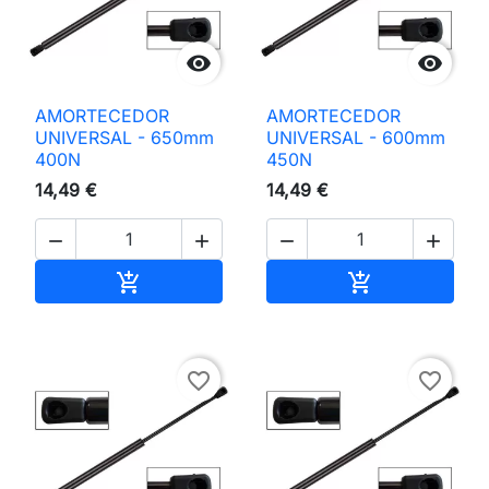


AMORTECEDOR
AMORTECEDOR
UNIVERSAL - 650mm
UNIVERSAL - 600mm
400N
450N
14,49 €
14,49 €




Adicionar ao carrinho
Adicionar ao 


favorite_border
favorite_border