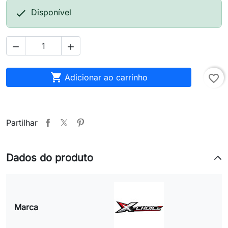

Disponível



Adicionar ao carrinho
favorite_border
Partilhar
Dados do produto
Marca