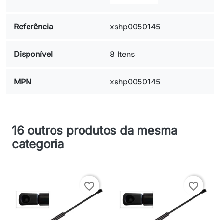
Referência
xshp0050145
Disponível
8 Itens
MPN
xshp0050145
16 outros produtos da mesma
categoria
favorite_border
favorite_border