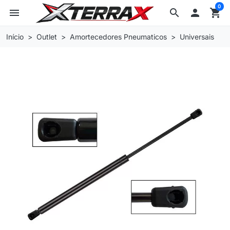
0
menu
search

shopping_cart
Início
Outlet
Amortecedores Pneumaticos
Universais