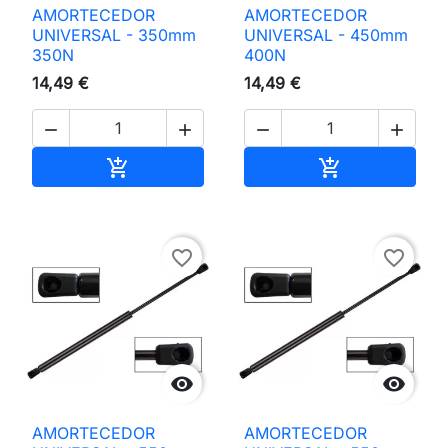
AMORTECEDOR
AMORTECEDOR
UNIVERSAL - 350mm
UNIVERSAL - 450mm
350N
400N
14,49 €
14,49 €




Adicionar ao carrinho
Adicionar ao 


favorite_border
favorite_border


AMORTECEDOR
AMORTECEDOR