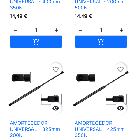
UNIVERSAL - 400mm
UNIVERSAL - 200mm
350N
500N
14,49 €
14,49 €




Adicionar ao carrinho
Adicionar ao 


favorite_border
favorite_border


AMORTECEDOR
AMORTECEDOR
UNIVERSAL - 325mm
UNIVERSAL - 425mm
200N
350N