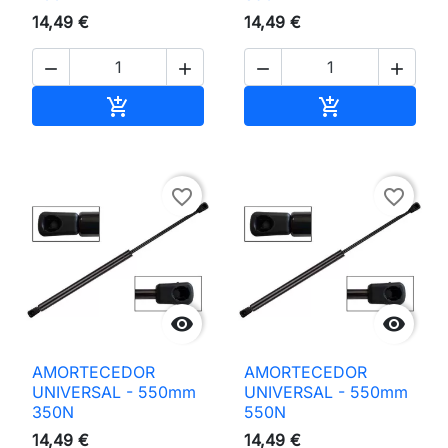
14,49 €
14,49 €




Adicionar ao carrinho
Adicionar ao 


favorite_border
favorite_border


AMORTECEDOR
AMORTECEDOR
UNIVERSAL - 550mm
UNIVERSAL - 550mm
350N
550N
14,49 €
14,49 €