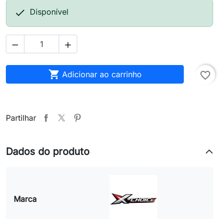

Disponível



Adicionar ao carrinho
favorite_border
Partilhar
Dados do produto
Marca