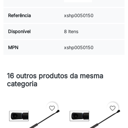
Referência
xshp0050150
Disponível
8 Itens
MPN
xshp0050150
16 outros produtos da mesma
categoria
favorite_border
favorite_border