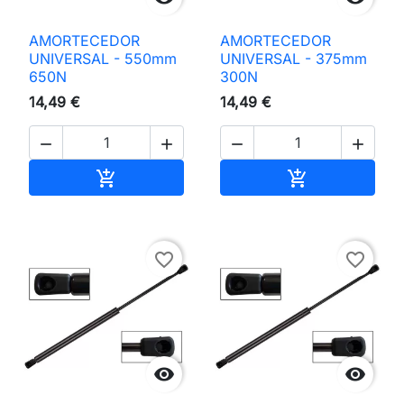
AMORTECEDOR
AMORTECEDOR
UNIVERSAL - 550mm
UNIVERSAL - 375mm
650N
300N
14,49 €
14,49 €




Adicionar ao carrinho
Adicionar ao 


favorite_border
favorite_border

