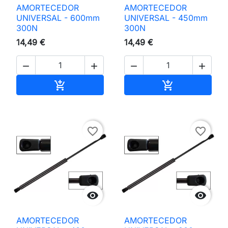
AMORTECEDOR
AMORTECEDOR
UNIVERSAL - 600mm
UNIVERSAL - 450mm
300N
300N
14,49 €
14,49 €




Adicionar ao carrinho
Adicionar ao 


favorite_border
favorite_border


AMORTECEDOR
AMORTECEDOR