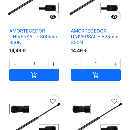


AMORTECEDOR
AMORTECEDOR
UNIVERSAL - 300mm
UNIVERSAL - 525mm
350N
350N
14,49 €
14,49 €




Adicionar ao carrinho
Adicionar ao 


favorite_border
favorite_border