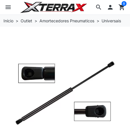
0
menu
search

shopping_cart
Início
Outlet
Amortecedores Pneumaticos
Universais