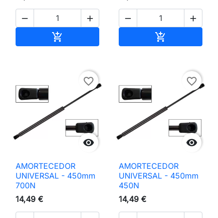




Adicionar ao carrinho
Adicionar ao 


favorite_border
favorite_border


AMORTECEDOR
AMORTECEDOR
UNIVERSAL - 450mm
UNIVERSAL - 450mm
700N
450N
14,49 €
14,49 €