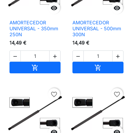


AMORTECEDOR
AMORTECEDOR
UNIVERSAL - 350mm
UNIVERSAL - 500mm
250N
300N
14,49 €
14,49 €




Adicionar ao carrinho
Adicionar ao 


favorite_border
favorite_border

