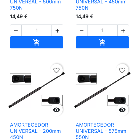
UNIVERSAL - 500mm
UNIVERSAL - 450mm
750N
750N
14,49 €
14,49 €




Adicionar ao carrinho
Adicionar ao 


favorite_border
favorite_border


AMORTECEDOR
AMORTECEDOR
UNIVERSAL - 200mm
UNIVERSAL - 575mm
450N
550N