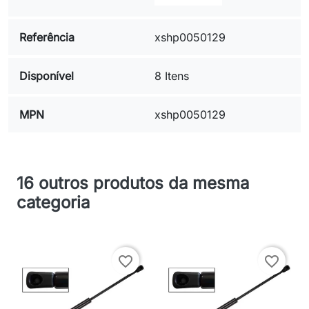
Referência
xshp0050129
Disponível
8 Itens
MPN
xshp0050129
16 outros produtos da mesma
categoria
favorite_border
favorite_border