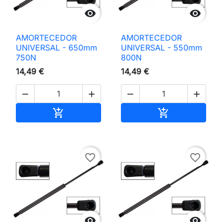


AMORTECEDOR
AMORTECEDOR
UNIVERSAL - 650mm
UNIVERSAL - 550mm
750N
800N
14,49 €
14,49 €




Adicionar ao carrinho
Adicionar ao 


favorite_border
favorite_border

