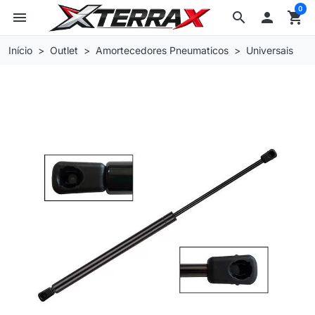
0
menu
search

shopping_cart
Início
Outlet
Amortecedores Pneumaticos
Universais