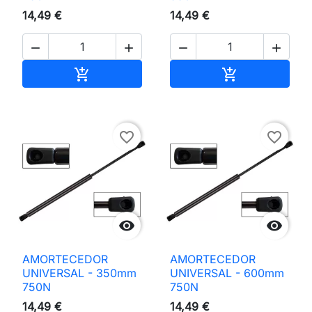
14,49 €
14,49 €




Adicionar ao carrinho
Adicionar ao 


favorite_border
favorite_border


AMORTECEDOR
AMORTECEDOR
UNIVERSAL - 350mm
UNIVERSAL - 600mm
750N
750N
14,49 €
14,49 €