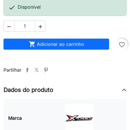

Disponível



Adicionar ao carrinho
favorite_border
Partilhar
Dados do produto
Marca