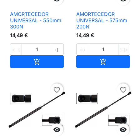
AMORTECEDOR
AMORTECEDOR
UNIVERSAL - 550mm
UNIVERSAL - 575mm
300N
200N
14,49 €
14,49 €




Adicionar ao carrinho
Adicionar ao 


favorite_border
favorite_border

