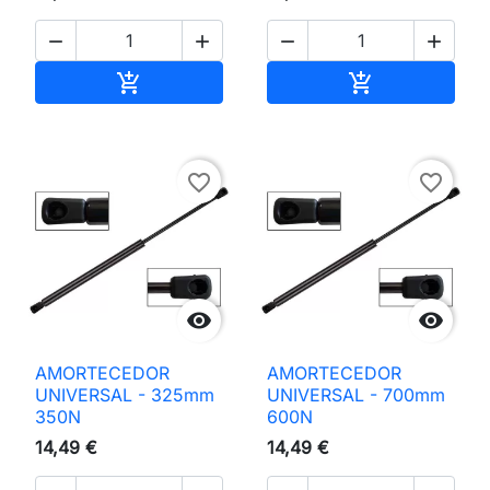




Adicionar ao carrinho
Adicionar ao 


favorite_border
favorite_border


AMORTECEDOR
AMORTECEDOR
UNIVERSAL - 325mm
UNIVERSAL - 700mm
350N
600N
14,49 €
14,49 €