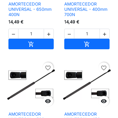
AMORTECEDOR
AMORTECEDOR
UNIVERSAL - 650mm
UNIVERSAL - 400mm
400N
700N
14,49 €
14,49 €




Adicionar ao carrinho
Adicionar ao 


favorite_border
favorite_border


AMORTECEDOR
AMORTECEDOR