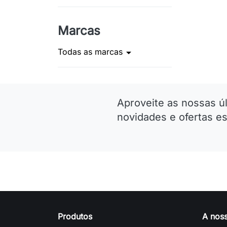
Marcas
Todas as marcas
arrow_drop_down
Aproveite as nossas ú
novidades e ofertas es
Produtos
A nos