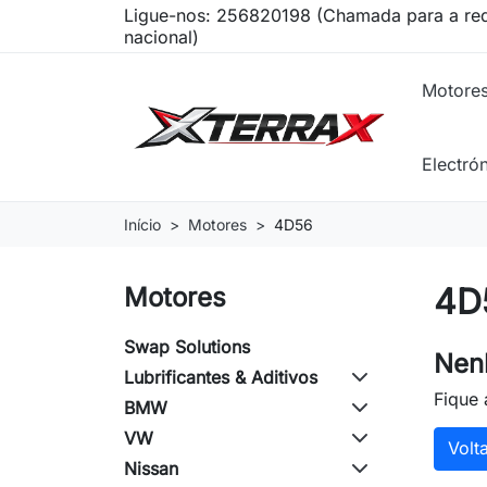
Ligue-nos:
256820198 (Chamada para a red
nacional)
Motore
Electró
Início
Motores
4D56
4D
Motores
Swap Solutions
Nen
Lubrificantes & Aditivos
Fique 
BMW
VW
Volt
Nissan