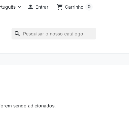

shopping_cart
0
Entrar
Carrinho
search
 forem sendo adicionados.