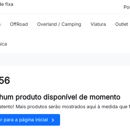
e fixa
s
OffRoad
Overland / Camping
Viatura
Outlet
nica
56
hum produto disponível de momento
atento! Mais produtos serão mostrados aqui à medida que

ar para a página inicial