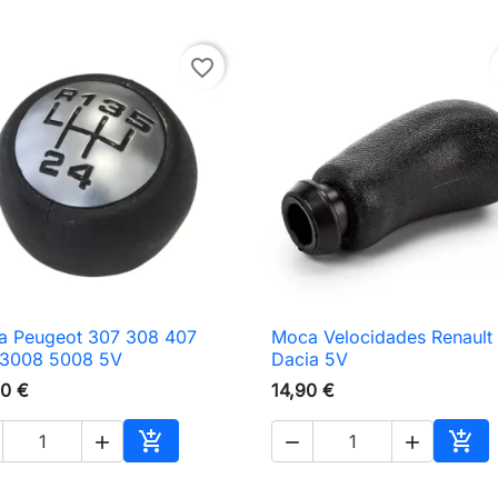
favorite_border
a Peugeot 307 308 407
Moca Velocidades Renault

Vista rápida

Vista rápida
 3008 5008 5V
Dacia 5V
0 €
14,90 €





nho
Adicionar ao carrinho
Adic