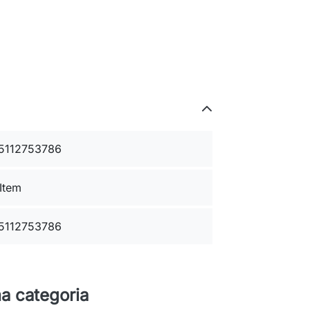
5112753786
 Item
5112753786
a categoria