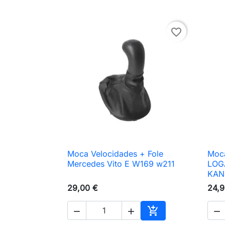
favorite_border
Moca Velocidades + Fole
Moca

Vista rápida
Mercedes Vito E W169 w211
LOGA
KAN
29,00 €
24,9




Adicionar ao carri