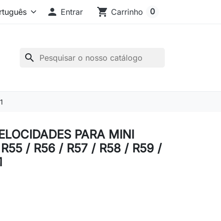

shopping_cart
0
Entrar
Carrinho
search
1
LOCIDADES PARA MINI
55 / R56 / R57 / R58 / R59 /
1