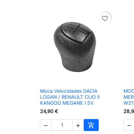
favorite_border
Moca Velocidades DACIA
MOC

Vista rápida
LOGAN / RENAULT CLIO II
MER
KANGOO MEGANE I 5V
W21
24,90 €
28,9




Adicionar ao carri