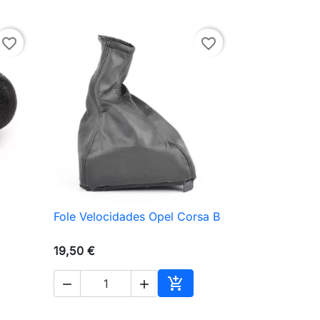
favorite_border
favorite_border
Fole Velocidades Opel Corsa B

Vista rápida
19,50 €



ionar ao carrinho
Adicionar ao carrinho