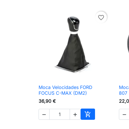
favorite_border
Moca Velocidades FORD
Moc

Vista rápida
FOCUS C-MAX (DM2)
807
36,90 €
22,0




Adicionar ao carri