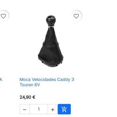
favorite_border
favorite_border
A
Moca Velocidades Caddy 3

Vista rápida
M
Touran 6V
24,90 €



ionar ao carrinho
Adicionar ao carrinho