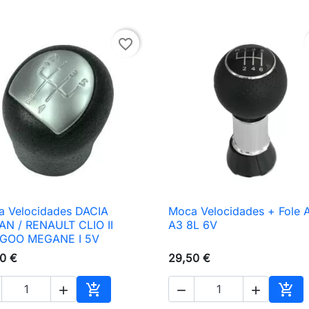
favorite_border
 Velocidades DACIA
Moca Velocidades + Fole 

Vista rápida

Vista rápida
N / RENAULT CLIO II
A3 8L 6V
GOO MEGANE I 5V
0 €
29,50 €





nho
Adicionar ao carrinho
Adic