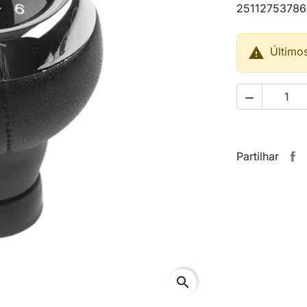
25112753786

Último

Partilhar
search