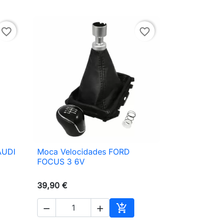
favorite_border
favorite_border
AUDI
Moca Velocidades FORD

Vista rápida
FOCUS 3 6V
39,90 €



ionar ao carrinho
Adicionar ao carrinho