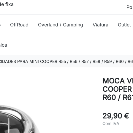
e fixa
s
OffRoad
Overland / Camping
Viatura
Outlet
nica
ADES PARA MINI COOPER R55 / R56 / R57 / R58 / R59 / R60 / R6
MOCA VE
COOPER R
R60 / R6
29,90 €
Com IVA