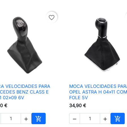
favorite_border
A VELOCIDADES PARA
MOCA VELOCIDADES PAR

Vista rápida

Vista rápida
CEDES BENZ CLASS E
OPEL ASTRA H 04»11 CO
1 02»09 6V
FOLE 5V
0 €
34,90 €





nho
Adicionar ao carrinho
Adic