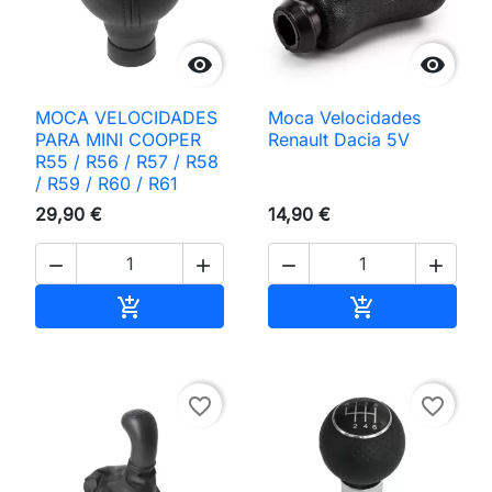


MOCA VELOCIDADES
Moca Velocidades
PARA MINI COOPER
Renault Dacia 5V
R55 / R56 / R57 / R58
/ R59 / R60 / R61
29,90 €
14,90 €




Adicionar ao carrinho
Adicionar ao 


favorite_border
favorite_border