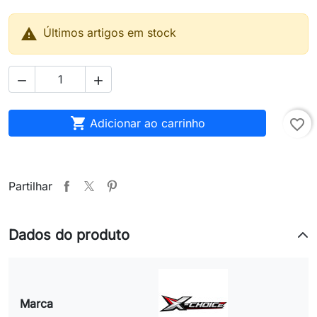

Últimos artigos em stock



Adicionar ao carrinho
favorite_border
Partilhar
Dados do produto
Marca