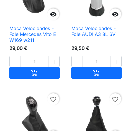


Moca Velocidades +
Moca Velocidades +
Fole Mercedes Vito E
Fole AUDI A3 8L 6V
W169 w211
29,00 €
29,50 €




Adicionar ao carrinho
Adicionar ao 


favorite_border
favorite_border