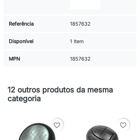
Referência
1857632
Disponível
1 Item
MPN
1857632
12 outros produtos da mesma
categoria
favorite_border
favorite_border