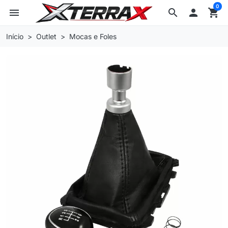
0
menu
search

shopping_cart
Início
Outlet
Mocas e Foles