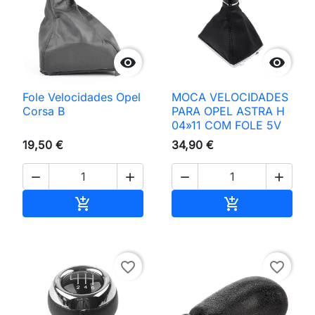


Fole Velocidades Opel
MOCA VELOCIDADES
Corsa B
PARA OPEL ASTRA H
04»11 COM FOLE 5V
19,50 €
34,90 €




Adicionar ao carrinho
Adicionar ao 


favorite_border
favorite_border