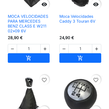


MOCA VELOCIDADES
Moca Velocidades
PARA MERCEDES
Caddy 3 Touran 6V
BENZ CLASS E W211
02»09 6V
28,90 €
24,90 €




Adicionar ao carrinho
Adicionar ao 


favorite_border
favorite_border