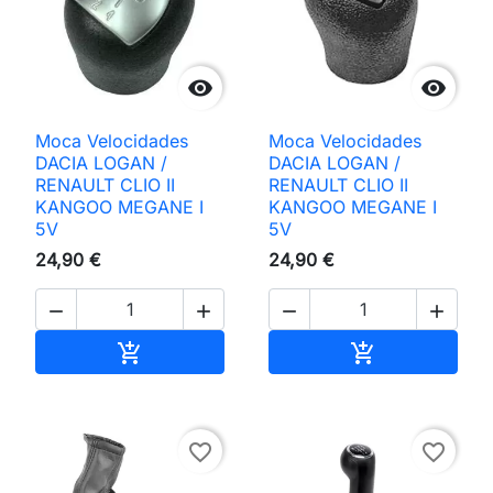


Moca Velocidades
Moca Velocidades
DACIA LOGAN /
DACIA LOGAN /
RENAULT CLIO II
RENAULT CLIO II
KANGOO MEGANE I
KANGOO MEGANE I
5V
5V
24,90 €
24,90 €




Adicionar ao carrinho
Adicionar ao 


favorite_border
favorite_border