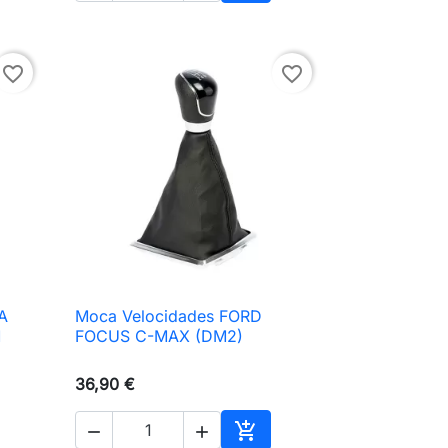
ionar ao carrinho
Adicionar ao carrinho
favorite_border
favorite_border
A
Moca Velocidades FORD

Vista rápida
M
FOCUS C-MAX (DM2)
36,90 €


