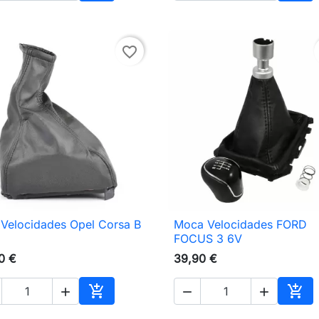
nho
Adicionar ao carrinho
Adic
favorite_border
 Velocidades Opel Corsa B
Moca Velocidades FORD

Vista rápida

Vista rápida
FOCUS 3 6V
0 €
39,90 €





nho
Adicionar ao carrinho
Adic