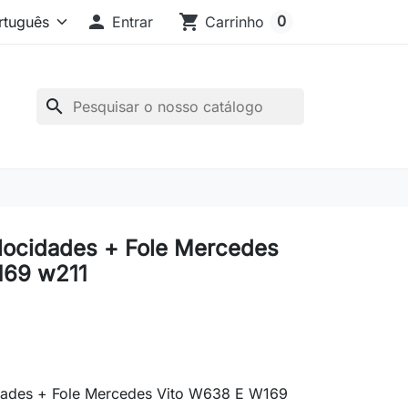

shopping_cart
0
Entrar
Carrinho
search
ocidades + Fole Mercedes
169 w211
ades + Fole Mercedes Vito W638 E W169