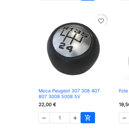
Adicionar ao carri
favorite_border
Moca Peugeot 307 308 407
Fole

Vista rápida
807 3008 5008 5V
22,00 €
19,5




Adicionar ao carri