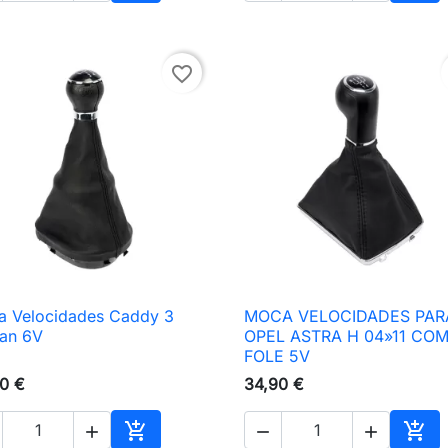
nho
Adicionar ao carrinho
Adic
favorite_border
 Velocidades Caddy 3
MOCA VELOCIDADES PAR

Vista rápida

Vista rápida
an 6V
OPEL ASTRA H 04»11 CO
FOLE 5V
0 €
34,90 €




