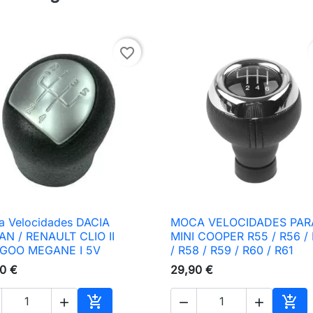
favorite_border
 Velocidades DACIA
MOCA VELOCIDADES PAR

Vista rápida

Vista rápida
N / RENAULT CLIO II
MINI COOPER R55 / R56 /
GOO MEGANE I 5V
/ R58 / R59 / R60 / R61
0 €
29,90 €




