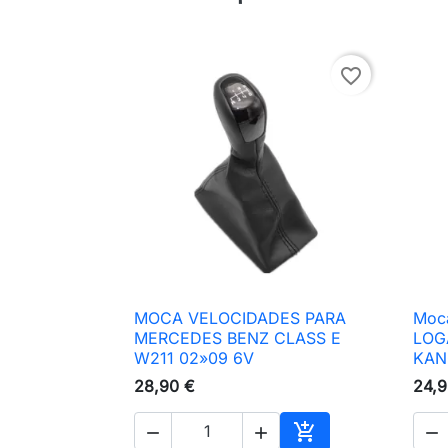
favorite_border
MOCA VELOCIDADES PARA
Moca

Vista rápida
MERCEDES BENZ CLASS E
LOGA
W211 02»09 6V
KAN
28,90 €
24,9



