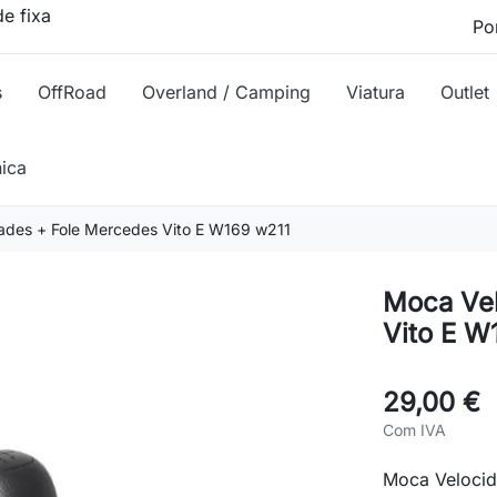
e fixa
s
OffRoad
Overland / Camping
Viatura
Outlet
nica
ades + Fole Mercedes Vito E W169 w211
Moca Vel
Vito E W
29,00 €
Com IVA
Moca Velocid