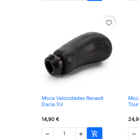
Adicionar ao carri
favorite_border
Moca Velocidades Renault
Moca

Vista rápida
Dacia 5V
Tour
14,90 €
24,9



