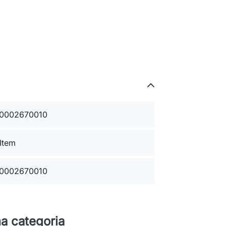
0002670010
 Item
0002670010
a categoria