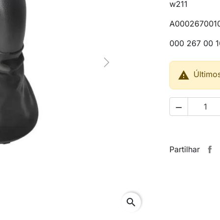
w211
A000267001
000 267 00 1
Next

Último

Partilhar
search