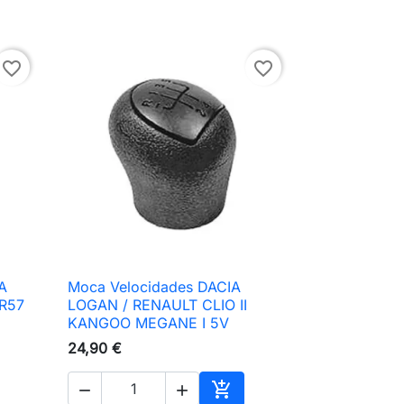
favorite_border
favorite_border
A
Moca Velocidades DACIA

Vista rápida
 R57
LOGAN / RENAULT CLIO II
KANGOO MEGANE I 5V
24,90 €


