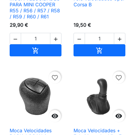
PARA MINI COOPER
Corsa B
R55 / R56 / R57 / R58
/ R59 / R60 / R61
29,90 €
19,50 €




Adicionar ao carrinho
Adicionar ao 


favorite_border
favorite_border


Moca Velocidades
Moca Velocidades +