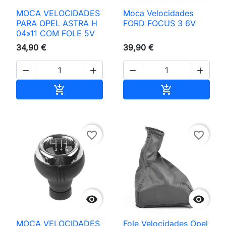
MOCA VELOCIDADES
Moca Velocidades
PARA OPEL ASTRA H
FORD FOCUS 3 6V
04»11 COM FOLE 5V
34,90 €
39,90 €




Adicionar ao carrinho
Adicionar ao 


favorite_border
favorite_border


MOCA VELOCIDADES
Fole Velocidades Opel