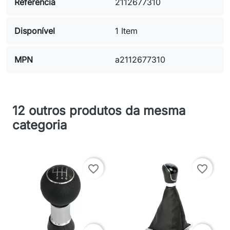
Referência
2112677310
Disponível
1 Item
MPN
a2112677310
12 outros produtos da mesma
categoria
favorite_border
favorite_border