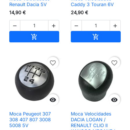
Renault Dacia 5V
Caddy 3 Touran 6V
14,90 €
24,90 €




Adicionar ao carrinho
Adicionar ao 


favorite_border
favorite_border


Moca Peugeot 307
Moca Velocidades
308 407 807 3008
DACIA LOGAN /
5008 5V
RENAULT CLIO II