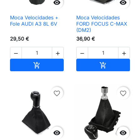


Moca Velocidades +
Moca Velocidades
Fole AUDI A3 8L 6V
FORD FOCUS C-MAX
(DM2)
29,50 €
36,90 €




Adicionar ao carrinho
Adicionar ao 


favorite_border
favorite_border

