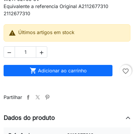
Equivalente a referencia Original A2112677310
2112677310

Últimos artigos em stock



Adicionar ao carrinho
favorite_border
Partilhar
Dados do produto