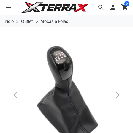
0
menu
search

shopping_cart
Início
Outlet
Mocas e Foles
Previous
Next