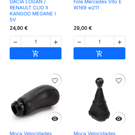
DACIA LOGAN /
Fole Mercedes Vito E
RENAULT CLIO II
W169 w211
KANGOO MEGANE I
5V
24,90 €
29,00 €




Adicionar ao carrinho
Adicionar ao 


favorite_border
favorite_border


Moca Velocidades
Moca Velocidades