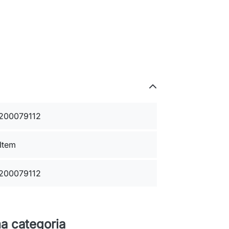
200079112
 Item
200079112
a categoria