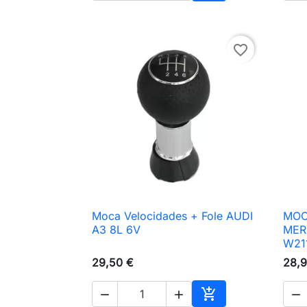
Adicionar ao carri
favorite_border
Moca Velocidades + Fole AUDI
MOC

Vista rápida
A3 8L 6V
MER
W21
29,50 €
28,9



