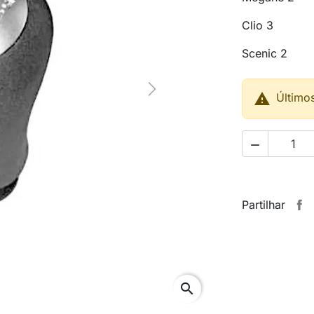
Clio 3
Scenic 2
Next

Último

Partilhar
search