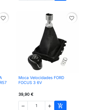
ionar ao carrinho
Adicionar ao carrinho
favorite_border
favorite_border
A
Moca Velocidades FORD

Vista rápida
 R57
FOCUS 3 6V
39,90 €


