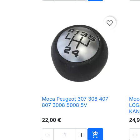
Adicionar ao carri
favorite_border
Moca Peugeot 307 308 407
Moca

Vista rápida
807 3008 5008 5V
LOGA
KAN
22,00 €
24,9



