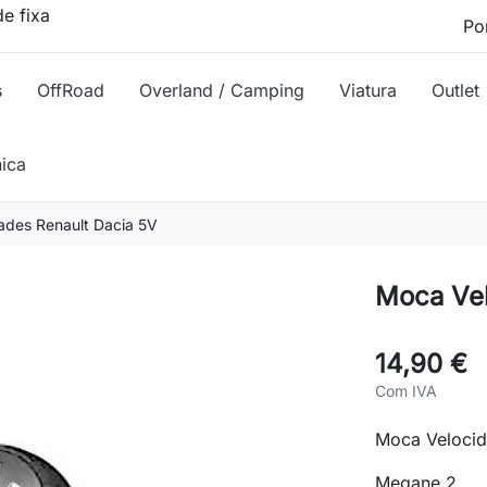
e fixa
s
OffRoad
Overland / Camping
Viatura
Outlet
nica
ades Renault Dacia 5V
Moca Vel
14,90 €
Com IVA
Moca Velocid
Megane 2