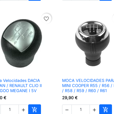
nho
Adicionar ao carrinho
Adic
favorite_border
 Velocidades DACIA
MOCA VELOCIDADES PAR

Vista rápida

Vista rápida
N / RENAULT CLIO II
MINI COOPER R55 / R56 /
GOO MEGANE I 5V
/ R58 / R59 / R60 / R61
0 €
29,90 €




