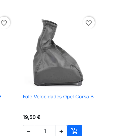
favorite_border
favorite_border
3
Fole Velocidades Opel Corsa B

Vista rápida
19,50 €


