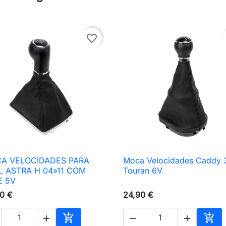
favorite_border
A VELOCIDADES PARA
Moca Velocidades Caddy 

Vista rápida

Vista rápida
L ASTRA H 04»11 COM
Touran 6V
E 5V
0 €
24,90 €




