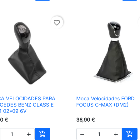
nho
Adicionar ao carrinho
Adic
favorite_border
A VELOCIDADES PARA
Moca Velocidades FORD

Vista rápida

Vista rápida
CEDES BENZ CLASS E
FOCUS C-MAX (DM2)
1 02»09 6V
0 €
36,90 €




