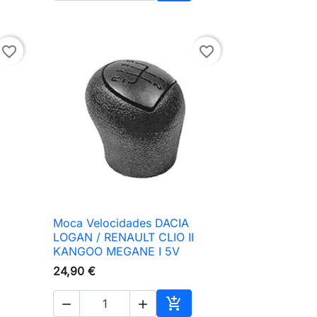
ionar ao carrinho
Adicionar ao carrinho
favorite_border
favorite_border
Moca Velocidades DACIA

Vista rápida
LOGAN / RENAULT CLIO II
KANGOO MEGANE I 5V
24,90 €


