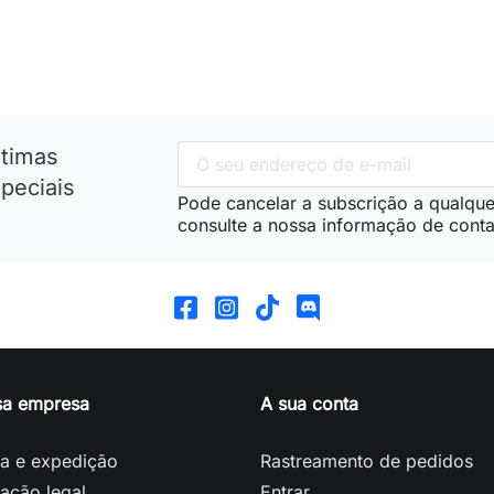
nho
Adicionar ao carrinho
Adic
ltimas
peciais
Pode cancelar a subscrição a qualque
consulte a nossa informação de conta
sa empresa
A sua conta
ga e expedição
Rastreamento de pedidos
ação legal
Entrar