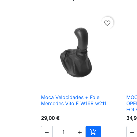
favorite_border
Moca Velocidades + Fole
MOC

Vista rápida
Mercedes Vito E W169 w211
OPE
FOL
29,00 €
34,9



