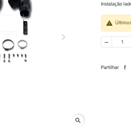
Instalação la

Último
Next

Partilhar
search