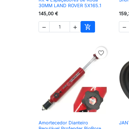

Vista rápida
30MM LAND ROVER 5X165.1
145,00 €
159,




Adicionar ao carri
favorite_border
Amortecedor Dianteiro
JAN

Vista rápida
Regulável Profender BigBore