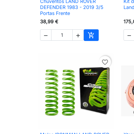
Chuventos LAND ROVER
Kit 

Vista rápida
DEFENDER 1983 - 2019 3/5
Land
Portas Frente
38,99 €
175,




Adicionar ao carri
favorite_border