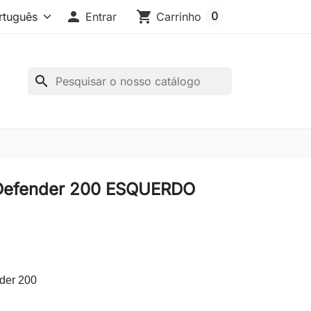

shopping_cart
0
Entrar
Carrinho
search
 Defender 200 ESQUERDO
der 200