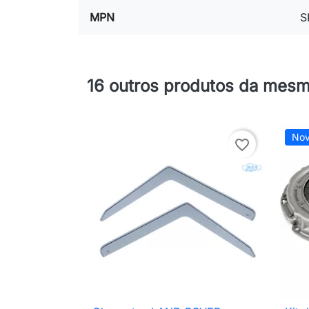
MPN
S
16 outros produtos da mesm
No
favorite_border