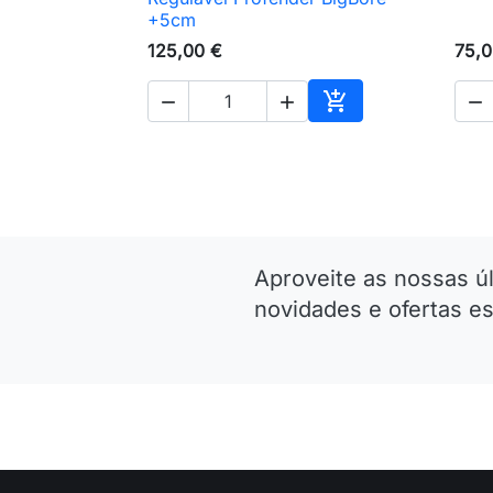
+5cm
125,00 €
75,0




Adicionar ao carri
Aproveite as nossas ú
novidades e ofertas es