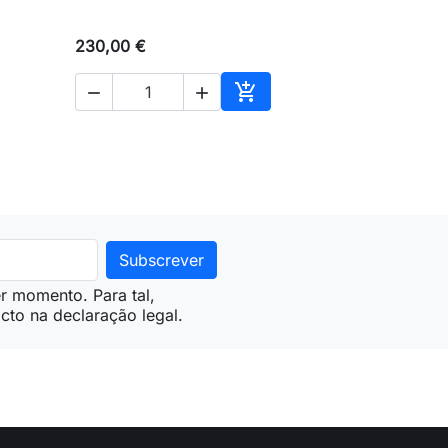
230,00 €



ionar ao carrinho
Adicionar ao carrinho
r momento. Para tal,
cto na declaração legal.