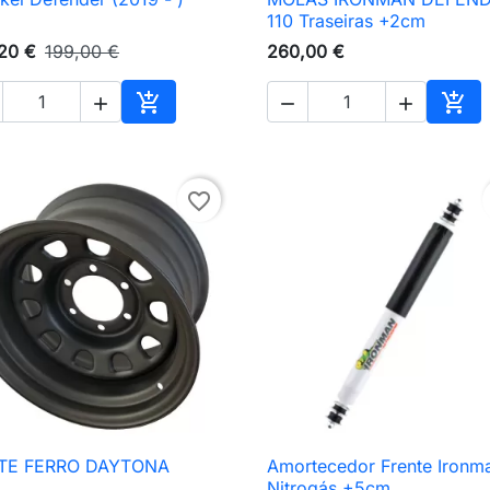

Vista rápida

Vista rápida
110 Traseiras +2cm
20 €
199,00 €
260,00 €





nho
Adicionar ao carrinho
Adic
favorite_border
TE FERRO DAYTONA
Amortecedor Frente Ironm

Vista rápida

Vista rápida
Nitrogás +5cm