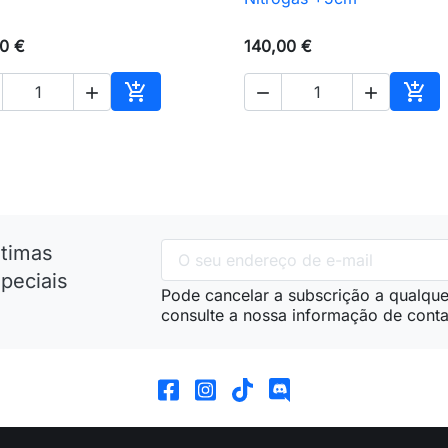
0 €
140,00 €





nho
Adicionar ao carrinho
Adic
ltimas
peciais
Pode cancelar a subscrição a qualque
consulte a nossa informação de conta