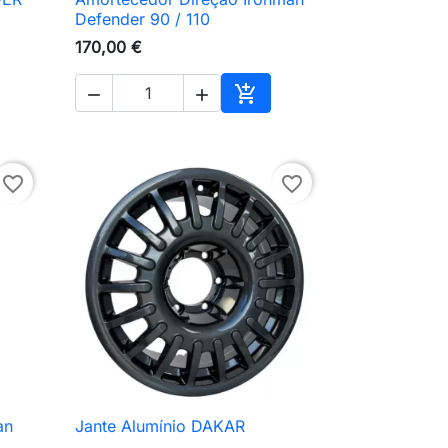

Vista rápida
Defender 90 / 110
170,00 €



ionar ao carrinho
Adicionar ao carrinho
favorite_border
favorite_border
an
Jante Alumínio DAKAR

Vista rápida