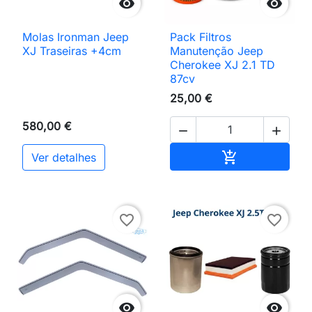


Molas Ironman Jeep
Pack Filtros
XJ Traseiras +4cm
Manutenção Jeep
Cherokee XJ 2.1 TD
87cv
25,00 €
580,00 €


Adicionar ao 

Ver detalhes
favorite_border
favorite_border

