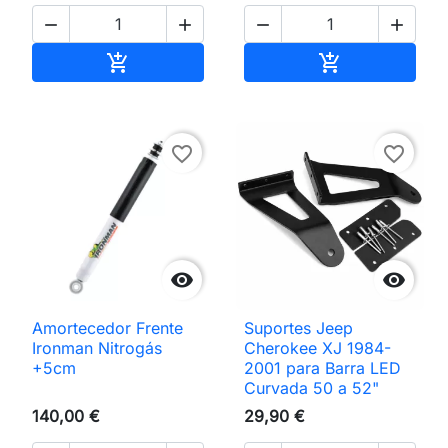




Adicionar ao carrinho
Adicionar ao 


favorite_border
favorite_border


Amortecedor Frente
Suportes Jeep
Ironman Nitrogás
Cherokee XJ 1984-
+5cm
2001 para Barra LED
Curvada 50 a 52"
140,00 €
29,90 €