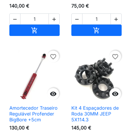
140,00 €
75,00 €




Adicionar ao carrinho
Adicionar ao 


favorite_border
favorite_border


Amortecedor Traseiro
Kit 4 Espaçadores de
Regulável Profender
Roda 30MM JEEP
BigBore +5cm
5X114.3
130,00 €
145,00 €