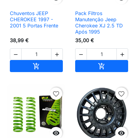
Chuventos JEEP
Pack Filtros
CHEROKEE 1997 -
Manutenção Jeep
2001 5 Portas Frente
Cherokee XJ 2.5 TD
Após 1995
38,99 €
35,00 €




Adicionar ao carrinho
Adicionar ao 


favorite_border
favorite_border

