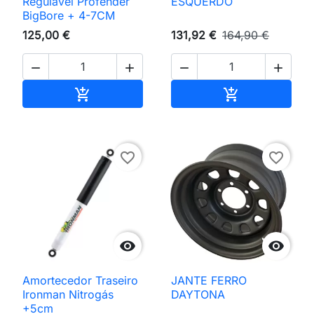
Regulável Profender
ESQUERDO
BigBore + 4-7CM
125,00 €
131,92 €
164,90 €




Adicionar ao carrinho
Adicionar ao 


favorite_border
favorite_border


Amortecedor Traseiro
JANTE FERRO
Ironman Nitrogás
DAYTONA
+5cm