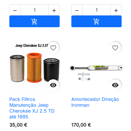




Adicionar ao carrinho
Adicionar ao 


favorite_border
favorite_border


Pack Filtros
Amortecedor Direção
Manutenção Jeep
Ironman
Cherokee XJ 2.5 TD
até 1995
35,00 €
170,00 €