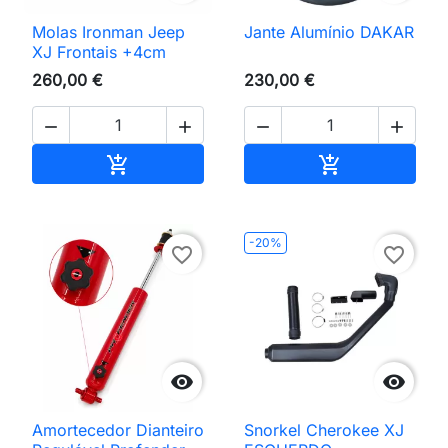
Molas Ironman Jeep
Jante Alumínio DAKAR
XJ Frontais +4cm
260,00 €
230,00 €




Adicionar ao carrinho
Adicionar ao 


-20%
favorite_border
favorite_border


Amortecedor Dianteiro
Snorkel Cherokee XJ