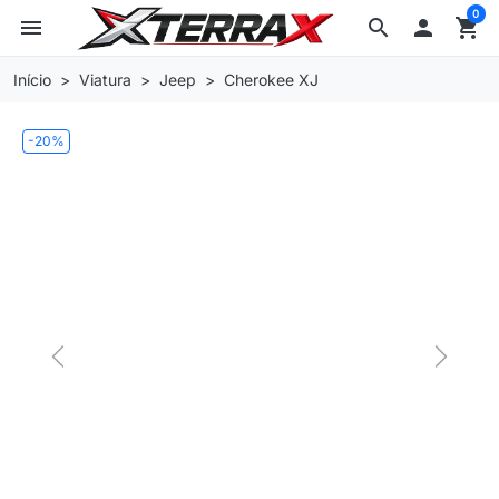
0
menu
search

shopping_cart
Início
Viatura
Jeep
Cherokee XJ
-20%
Previous
Next