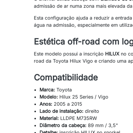
admissão de ar numa zona mais elevada da 
Esta configuração ajuda a reduzir a entrada 
água na admissão, especialmente em utiliza
Estética off-road com l
Este modelo possui a inscrição
HILUX
no co
road da Toyota Hilux Vigo e criando uma ap
Compatibilidade
Marca:
Toyota
Modelo:
Hilux 25 Series / Vigo
Anos:
2005 a 2015
Lado de instalação:
direito
Material:
LLDPE M735RW
Diâmetro da cabeça:
89 mm / 3,5"
Detalhe:
inscrição HILUX no snorkel