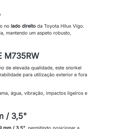
o
ão no
lado direito
da Toyota Hilux Vigo.
ia, mantendo um aspeto robusto,
DPE M735RW
eno de elevada qualidade, este snorkel
rabilidade para utilização exterior e fora
lama, água, vibração, impactos ligeiros e
 / 3,5"
9 mm / 3,5"
, permitindo posicionar a