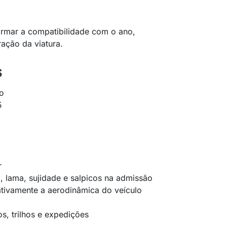
rmar a compatibilidade com o ano,
ração da viatura.
s
go
5
r
a, lama, sujidade e salpicos na admissão
tivamente a aerodinâmica do veículo
os, trilhos e expedições