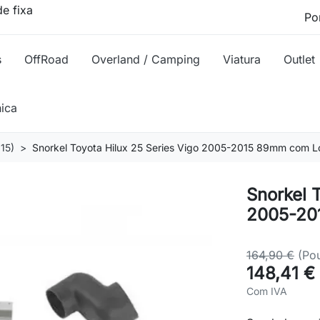
e fixa
s
OffRoad
Overland / Camping
Viatura
Outlet
nica
15)
Snorkel Toyota Hilux 25 Series Vigo 2005-2015 89mm com 
Snorkel 
2005-20
164,90 €
(Po
148,41 €
Com IVA