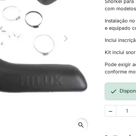
Snorkel para 
com modelos
Instalação n
e equipado c
Inclui inscri
Next
Kit inclui sn
Pode exigir a
conforme mot

Dispon

search