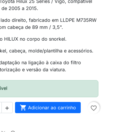
Toyota Hilux 25 Series / Vigo, compatível
 de 2005 a 2015.
o lado direito, fabricado em LLDPE M735RW
om cabeça de 89 mm / 3,5".
ção HILUX no corpo do snorkel.
orkel, cabeça, molde/plantilha e acessórios.
daptação na ligação à caixa do filtro
orização e versão da viatura.
ível

Adicionar ao carrinho
favorite_border
