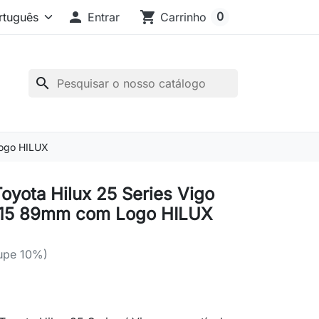

shopping_cart
0
Entrar
Carrinho
search
Logo HILUX
Toyota Hilux 25 Series Vigo
15 89mm com Logo HILUX
upe 10%)