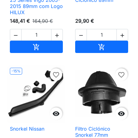
2015 89mm com Logo
HILUX
148,41 €
164,90 €
29,90 €




Adicionar ao carrinho
Adicionar ao 


-15%
favorite_border
favorite_border


Snorkel Nissan
Filtro Ciclónico
Snorkel 77mm