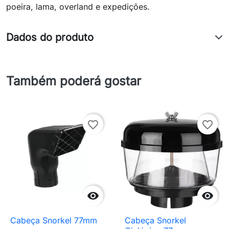
poeira, lama, overland e expedições.
Dados do produto
Também poderá gostar
favorite_border
favorite_border


Cabeça Snorkel 77mm
Cabeça Snorkel