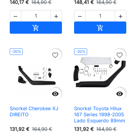
140,17 €
164,90 €
148,41 €
164,90 €




Adicionar ao carrinho
Adicionar ao 


-20%
-20%
favorite_border
favorite_border


Snorkel Cherokee XJ
Snorkel Toyota Hilux
DIREITO
167 Series 1998-2005
Lado Esquerdo 89mm
131,92 €
164,90 €
131,92 €
164,90 €