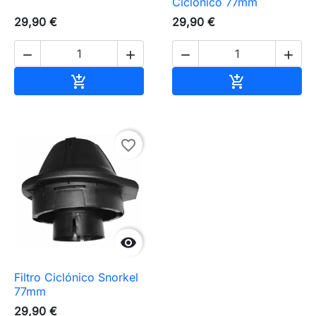
Ciclónico 77mm
29,90 €
29,90 €




Adicionar ao carrinho
Adicionar ao 


favorite_border

Filtro Ciclónico Snorkel
77mm
29,90 €