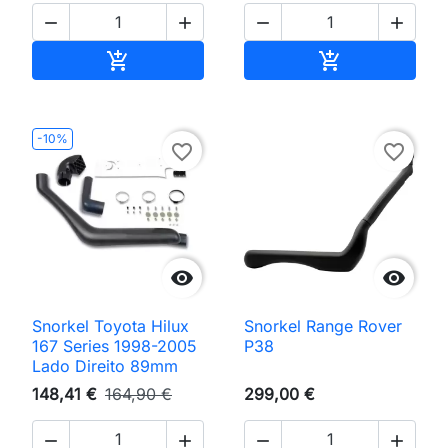




Adicionar ao carrinho
Adicionar ao 


-10%
favorite_border
favorite_border


Snorkel Toyota Hilux
Snorkel Range Rover
167 Series 1998-2005
P38
Lado Direito 89mm
148,41 €
164,90 €
299,00 €



