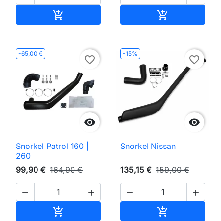
Adicionar ao carrinho
Adicionar ao 


-65,00 €
-15%
favorite_border
favorite_border


Snorkel Patrol 160 |
Snorkel Nissan
260
99,90 €
164,90 €
135,15 €
159,00 €




Adicionar ao carrinho
Adicionar ao 

