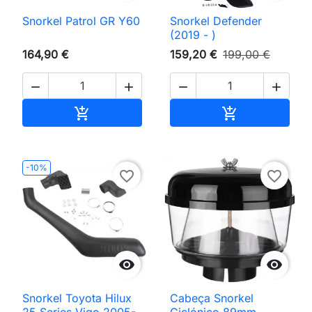
Snorkel Patrol GR Y60
Snorkel Defender
(2019 - )
164,90 €
159,20 €
199,00 €




Adicionar ao carrinho
Adicionar ao 


-10%
favorite_border
favorite_border


Snorkel Toyota Hilux
Cabeça Snorkel
25 Series Vigo 2005-
Ciclónico 89mm