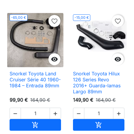
-65,00 €
-15,00 €
favorite_border
favorite_border


Snorkel Toyota Land
Snorkel Toyota Hilux
Cruiser Série 40 1960-
126 Series Revo
1984 – Entrada 89mm
2016+ Guarda-lamas
Largo 89mm
99,90 €
164,90 €
149,90 €
164,90 €




Adicionar ao carrinho
Adicionar ao 

