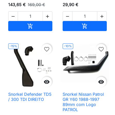
143,65 €
169,00 €
29,90 €




Adicionar ao carrinho
Adicionar ao 


-15%
-10%
favorite_border
favorite_border


Snorkel Defender TD5
Snorkel Nissan Patrol
/ 300 TDI DIREITO
GR Y60 1988-1997
89mm com Logo
PATROL