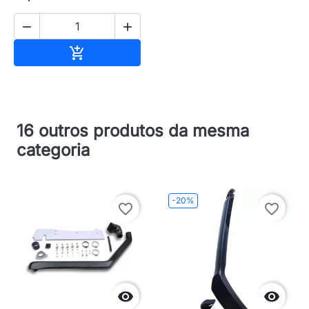


Adicionar ao carrinho

16 outros produtos da mesma
categoria
-20%
favorite_border
favorite_border

