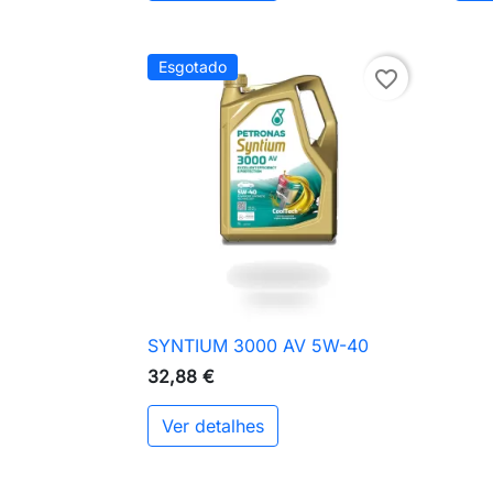
Esgotado
favorite_border
SYNTIUM 3000 AV 5W-40

Vista rápida
32,88 €
Ver detalhes