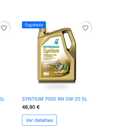
Esgotado
favorite_border
favorite_border
5L
SYNTIUM 7000 RN 0W-20 5L

Vista rápida
48,90 €
Ver detalhes