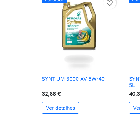
favorite_border
SYNTIUM 3000 AV 5W-40
SYN

Vista rápida
5L
32,88 €
40,3
Ver detalhes
Ve