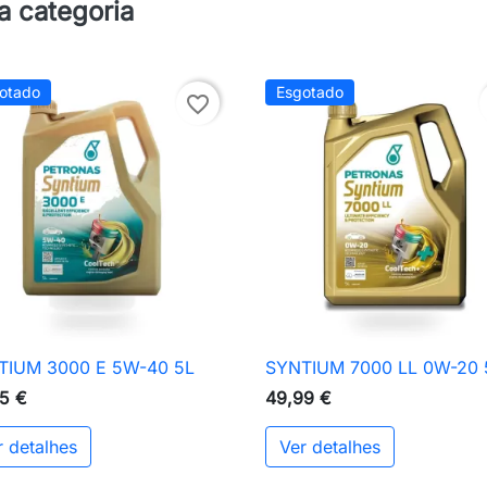
a categoria
otado
Esgotado
favorite_border
TIUM 3000 E 5W-40 5L
SYNTIUM 7000 LL 0W-20 

Vista rápida

Vista rápida
5 €
49,99 €
r detalhes
Ver detalhes