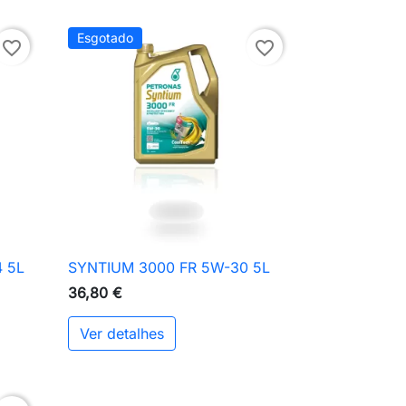
Esgotado
favorite_border
favorite_border
4 5L
SYNTIUM 3000 FR 5W-30 5L

Vista rápida
36,80 €
Ver detalhes