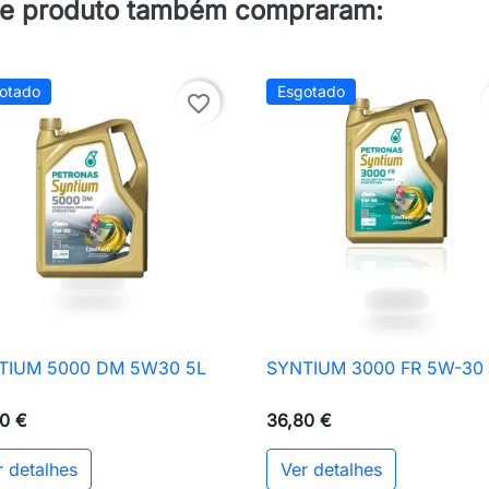
te produto também compraram:
otado
Esgotado
favorite_border
TIUM 5000 DM 5W30 5L
SYNTIUM 3000 FR 5W-30

Vista rápida

Vista rápida
0 €
36,80 €
r detalhes
Ver detalhes