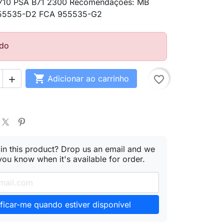
10 PSA B71 2300 Recomendações: MB
55535-D2 FCA 955535-G2
do

Adicionar ao carrinho
favorite_border

 in this product? Drop us an email and we
 you know when it's available for order.
ficar-me quando estiver disponível