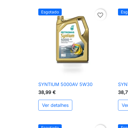
Esgotado
Esg
favorite_border
SYNTIUM 5000AV 5W30
SYN

Vista rápida
38,99 €
38,7
Ver detalhes
Ve
Esgotado
Esg