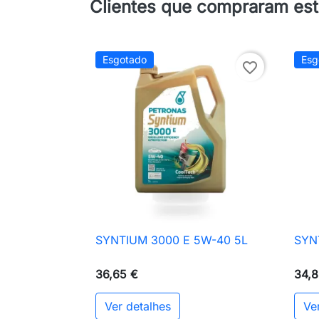
Clientes que compraram es
Esgotado
Esg
favorite_border
SYNTIUM 3000 E 5W-40 5L
SYN

Vista rápida
36,65 €
34,8
Ver detalhes
Ve