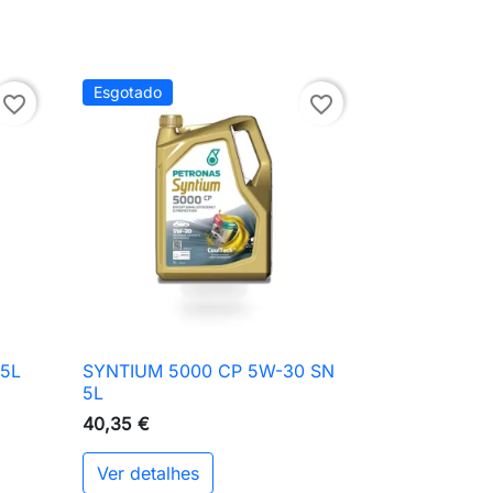
Esgotado
favorite_border
favorite_border
 5L
SYNTIUM 5000 CP 5W-30 SN

Vista rápida
5L
40,35 €
Ver detalhes