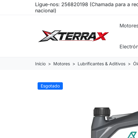
Ligue-nos:
256820198 (Chamada para a red
nacional)
Motore
Electró
Início
Motores
Lubrificantes & Aditivos
Ól
Esgotado