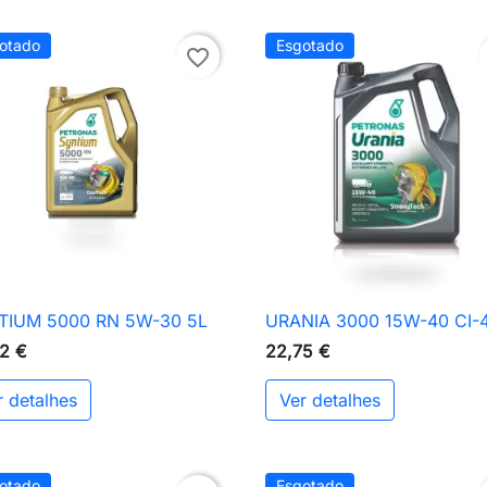
otado
Esgotado
favorite_border
TIUM 5000 RN 5W-30 5L
URANIA 3000 15W-40 CI-

Vista rápida

Vista rápida
2 €
22,75 €
r detalhes
Ver detalhes
otado
Esgotado