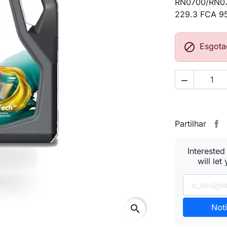
RN0700/RN07
229.3 FCA 9

Esgota

Partilhar
Interested
will let
Noti
search