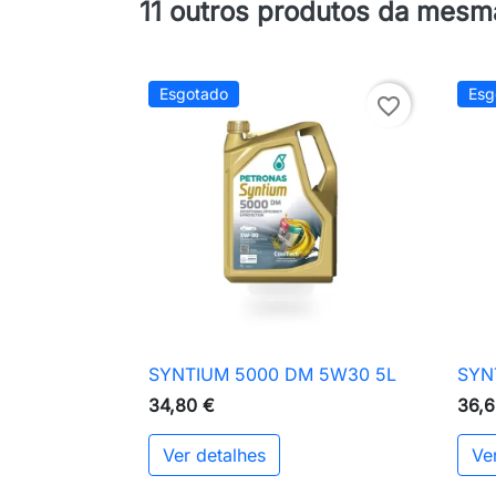
11 outros produtos da mesm
Esgotado
Esg
favorite_border
SYNTIUM 5000 DM 5W30 5L
SYN

Vista rápida
34,80 €
36,6
Ver detalhes
Ve