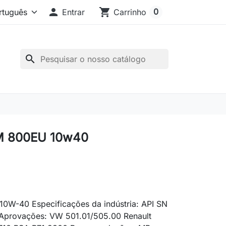

shopping_cart
0
Entrar
Carrinho
search
 800EU 10w40
10W-40 Especificações da indústria: API SN
provações: VW 501.01/505.00 Renault