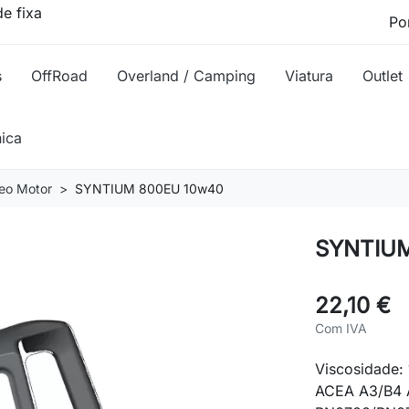
e fixa
s
OffRoad
Overland / Camping
Viatura
Outlet
nica
eo Motor
SYNTIUM 800EU 10w40
SYNTIUM
22,10 €
Com IVA
Viscosidade: 
ACEA A3/B4 A