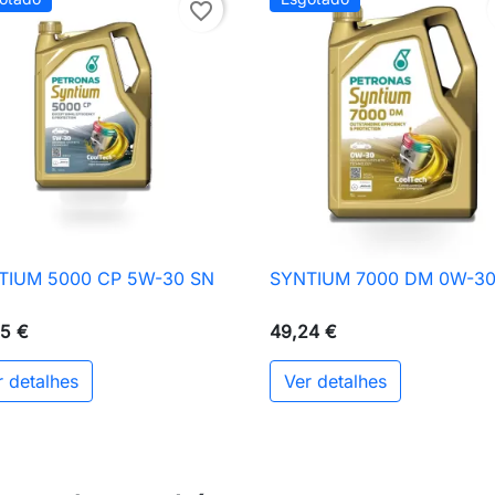
favorite_border
TIUM 5000 CP 5W-30 SN
SYNTIUM 7000 DM 0W-30

Vista rápida

Vista rápida
5 €
49,24 €
r detalhes
Ver detalhes