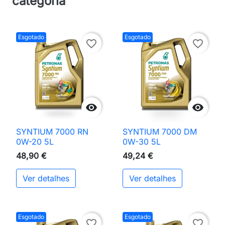
categoria
Esgotado
Esgotado
favorite_border
favorite_border


SYNTIUM 7000 RN
SYNTIUM 7000 DM
0W-20 5L
0W-30 5L
48,90 €
49,24 €
Ver detalhes
Ver detalhes
Esgotado
Esgotado
favorite_border
favorite_border