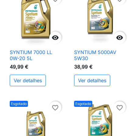


SYNTIUM 7000 LL
SYNTIUM 5000AV
0W-20 5L
5W30
49,99 €
38,99 €
Ver detalhes
Ver detalhes
Esgotado
Esgotado
favorite_border
favorite_border