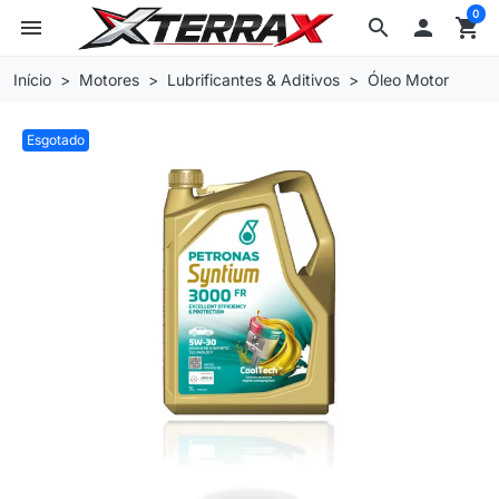
0
menu
search

shopping_cart
Início
Motores
Lubrificantes & Aditivos
Óleo Motor
Esgotado