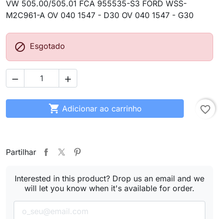
VW 505.00/505.01 FCA 955535-S3 FORD WSS-
M2C961-A OV 040 1547 - D30 OV 040 1547 - G30

Esgotado



Adicionar ao carrinho
favorite_border
Partilhar
Interested in this product? Drop us an email and we
will let you know when it's available for order.