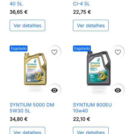
40 5L
CI-4 5L
36,65 €
22,75 €
Ver detalhes
Ver detalhes
Esgotado
Esgotado
favorite_border
favorite_border


SYNTIUM 5000 DM
SYNTIUM 800EU
5W30 5L
10w40
34,80 €
22,10 €
Ver detalhes
Ver detalhes