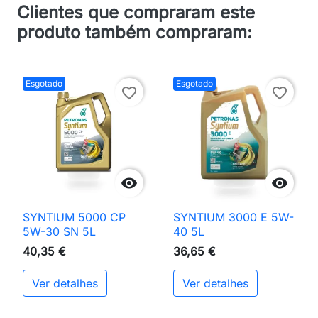
Clientes que compraram este
produto também compraram:
Esgotado
Esgotado
favorite_border
favorite_border


SYNTIUM 5000 CP
SYNTIUM 3000 E 5W-
5W-30 SN 5L
40 5L
40,35 €
36,65 €
Ver detalhes
Ver detalhes