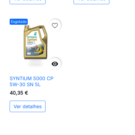
Esgotado
favorite_border

SYNTIUM 5000 CP
5W-30 SN 5L
40,35 €
Ver detalhes