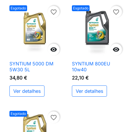
Esgotado
Esgotado
favorite_border
favorite_border


SYNTIUM 5000 DM
SYNTIUM 800EU
5W30 5L
10w40
34,80 €
22,10 €
Ver detalhes
Ver detalhes
Esgotado
favorite_border