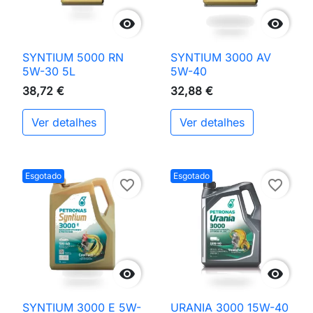


SYNTIUM 5000 RN
SYNTIUM 3000 AV
5W-30 5L
5W-40
38,72 €
32,88 €
Ver detalhes
Ver detalhes
Esgotado
Esgotado
favorite_border
favorite_border


SYNTIUM 3000 E 5W-
URANIA 3000 15W-40