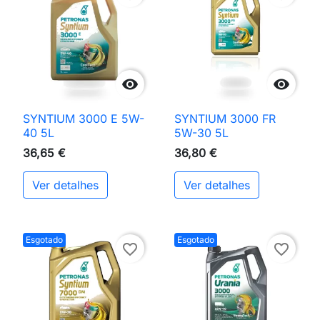


SYNTIUM 3000 E 5W-
SYNTIUM 3000 FR
40 5L
5W-30 5L
36,65 €
36,80 €
Ver detalhes
Ver detalhes
Esgotado
Esgotado
favorite_border
favorite_border