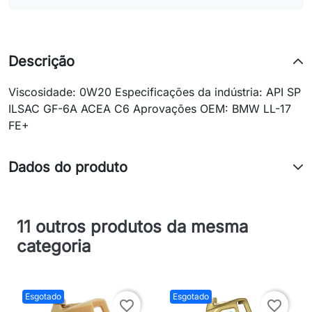
Descrição
Viscosidade: 0W20 Especificações da indústria: API SP
ILSAC GF-6A ACEA C6 Aprovações OEM: BMW LL-17
FE+
Dados do produto
11 outros produtos da mesma
categoria
Esgotado
Esgotado
favorite_border
favorite_border