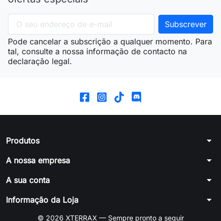
Pode cancelar a subscrição a qualquer momento. Para
tal, consulte a nossa informação de contacto na
declaração legal.
arrow_drop_down
Produtos
arrow_drop_down
A nossa empresa
arrow_drop_down
A sua conta
arrow_drop_down
Informação da Loja
© 2026 XTERRAX — Sempre pronto a seguir