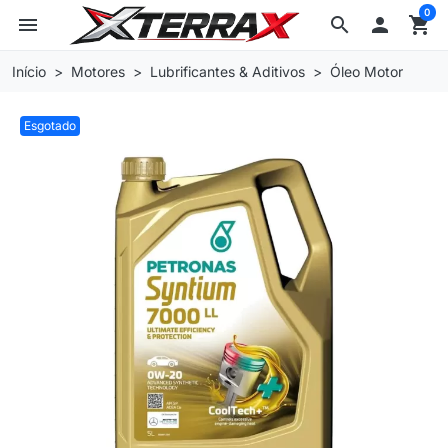
0
menu
search

shopping_cart
Início
Motores
Lubrificantes & Aditivos
Óleo Motor
Esgotado