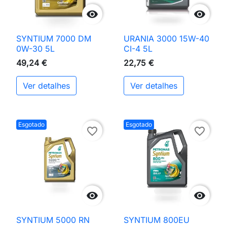


SYNTIUM 7000 DM
URANIA 3000 15W-40
0W-30 5L
CI-4 5L
49,24 €
22,75 €
Ver detalhes
Ver detalhes
Esgotado
Esgotado
favorite_border
favorite_border


SYNTIUM 5000 RN
SYNTIUM 800EU