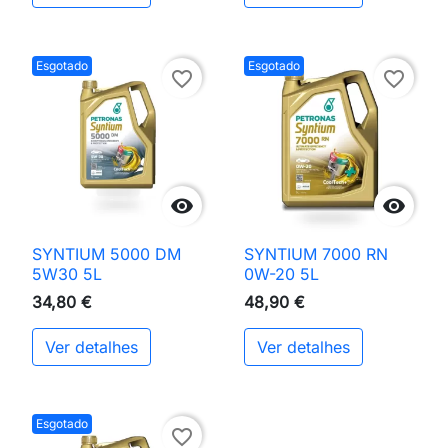
Esgotado
Esgotado
favorite_border
favorite_border


SYNTIUM 5000 DM
SYNTIUM 7000 RN
5W30 5L
0W-20 5L
34,80 €
48,90 €
Ver detalhes
Ver detalhes
Esgotado
favorite_border