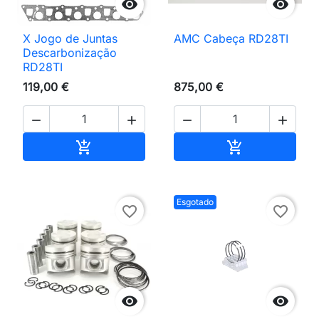


X Jogo de Juntas
AMC Cabeça RD28TI
Descarbonização
RD28TI
119,00 €
875,00 €




Adicionar ao carrinho
Adicionar ao 


Esgotado
favorite_border
favorite_border

