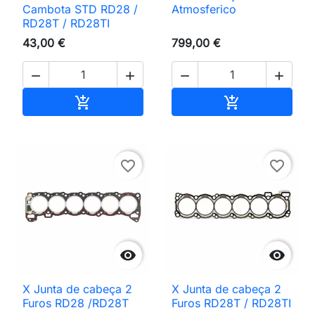
Cambota STD RD28 /
Atmosferico
RD28T / RD28TI
43,00 €
799,00 €




Adicionar ao carrinho
Adicionar ao 


favorite_border
favorite_border


X Junta de cabeça 2
X Junta de cabeça 2
Furos RD28 /RD28T
Furos RD28T / RD28TI