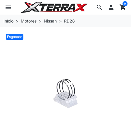
0
menu
search

shopping_cart
Início
Motores
Nissan
RD28
Esgotado