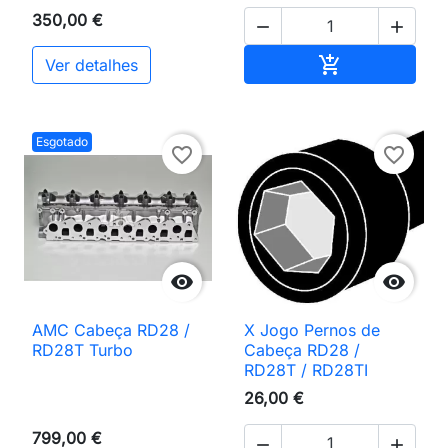
350,00 €


Adicionar ao 

Ver detalhes
Esgotado
favorite_border
favorite_border


AMC Cabeça RD28 /
X Jogo Pernos de
RD28T Turbo
Cabeça RD28 /
RD28T / RD28TI
26,00 €
799,00 €

