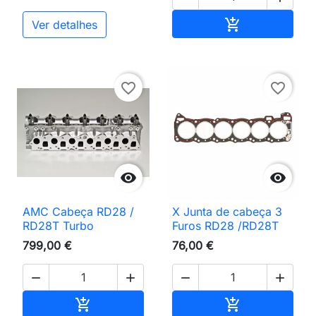
Adicionar ao 

Ver detalhes
favorite_border
favorite_border


AMC Cabeça RD28 /
X Junta de cabeça 3
RD28T Turbo
Furos RD28 /RD28T
799,00 €
76,00 €




Adicionar ao carrinho
Adicionar ao 

