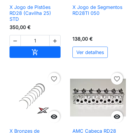
X Jogo de Pistões
X Jogo de Segmentos
RD28 (Cavilha 25)
RD28TI 050
STD
350,00 €
138,00 €


Adicionar ao carrinho

Ver detalhes
favorite_border
favorite_border


X Bronzes de
AMC Cabeça RD28