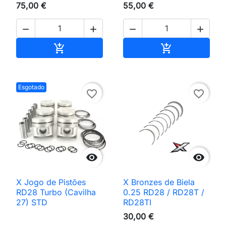
75,00 €
55,00 €




Adicionar ao carrinho
Adicionar ao 


Esgotado
favorite_border
favorite_border


X Jogo de Pistões
X Bronzes de Biela
RD28 Turbo (Cavilha
0.25 RD28 / RD28T /
27) STD
RD28TI
30,00 €