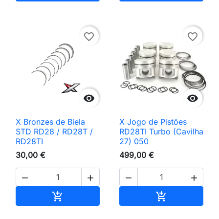
favorite_border
favorite_border


X Bronzes de Biela
X Jogo de Pistões
STD RD28 / RD28T /
RD28TI Turbo (Cavilha
RD28TI
27) 050
30,00 €
499,00 €




Adicionar ao carrinho
Adicionar ao 

