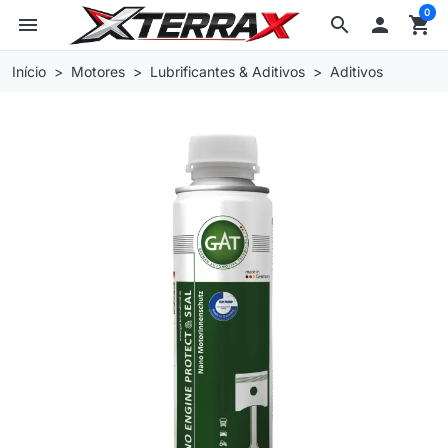
0
menu
search

shopping_cart
Início
Motores
Lubrificantes & Aditivos
Aditivos