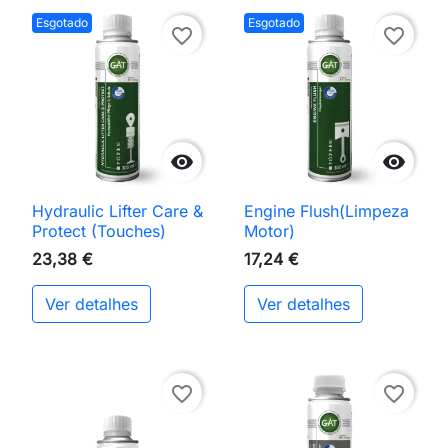
Esgotado
Esgotado
favorite_border
favorite_border


Hydraulic Lifter Care &
Engine Flush(Limpeza
Protect (Touches)
Motor)
23,38 €
17,24 €
Ver detalhes
Ver detalhes
favorite_border
favorite_border