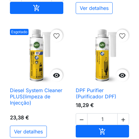
Adicionar ao carrinho

Ver detalhes
Esgotado
favorite_border
favorite_border


Diesel System Cleaner
DPF Purifier
PLUS(limpeza de
(Purificador DPF)
Injecção)
18,29 €
23,38 €


Adicionar ao 

Ver detalhes