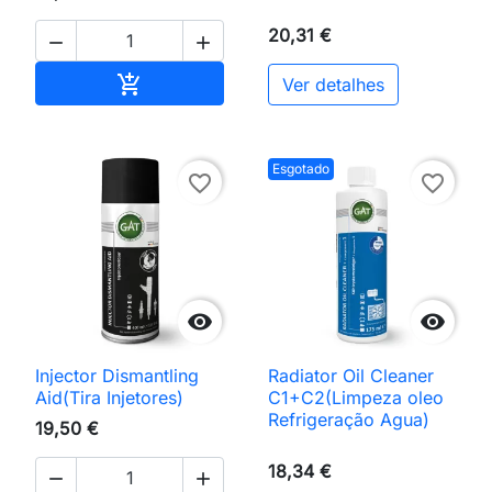
20,31 €


Adicionar ao carrinho

Ver detalhes
Esgotado
favorite_border
favorite_border


Injector Dismantling
Radiator Oil Cleaner
Aid(Tira Injetores)
C1+C2(Limpeza oleo
Refrigeração Agua)
19,50 €
18,34 €

