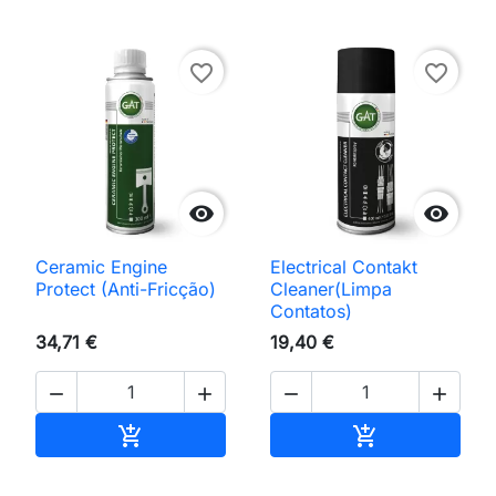
favorite_border
favorite_border


Ceramic Engine
Electrical Contakt
Protect (Anti-Fricção)
Cleaner(Limpa
Contatos)
34,71 €
19,40 €




Adicionar ao carrinho
Adicionar ao 

