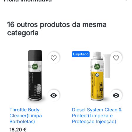
16 outros produtos da mesma
categoria
Esgotado
favorite_border
favorite_border


Throttle Body
Diesel System Clean &
Cleaner(Limpa
Protect(Limpeza e
Borboletas)
Protecção Injecção)
18,20 €