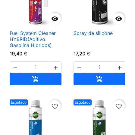


Fuel System Cleaner
Spray de silicone
HYBRID(Aditivo
Gasolina Hibridos)
19,40 €
17,20 €




Adicionar ao carrinho
Adicionar ao 


Esgotado
Esgotado
favorite_border
favorite_border