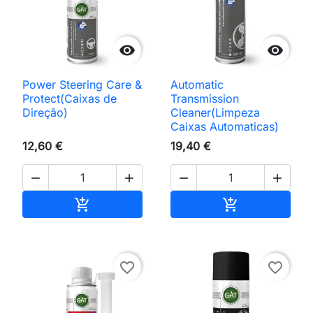


Power Steering Care &
Automatic
Protect(Caixas de
Transmission
Direção)
Cleaner(Limpeza
Caixas Automaticas)
12,60 €
19,40 €




Adicionar ao carrinho
Adicionar ao 


favorite_border
favorite_border